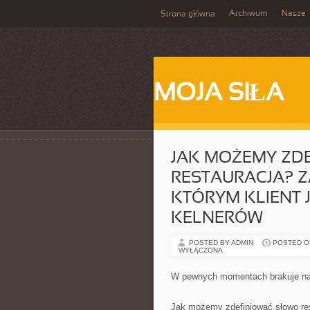
Archiwum
Nasze
Strona główna
MOJA SIŁA
JAK MOŻEMY ZD
RESTAURACJA? 
KTÓRYM KLIENT 
KELNERÓW
POSTED BY ADMIN
POSTED ON 
WYŁĄCZONA
W pewnych momentach brakuje n
Jak możemy zdefiniować słowo res