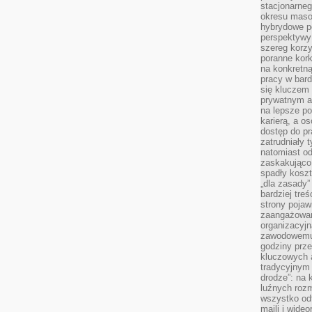
stacjonarne
okresu masow
hybrydowe po
perspektywy
szereg korzy
poranne kork
na konkretną
pracy w bard
się kluczem
prywatnym a
na lepsze p
karierą, a o
dostęp do pr
zatrudniały 
natomiast od
zaskakująco
spadły koszt
„dla zasady”
bardziej tre
strony pojaw
zaangażowani
organizacyjn
zawodowemu 
godziny prz
kluczowych 
tradycyjnym 
drodze”: na 
luźnych rozm
wszystko od
maili i wide