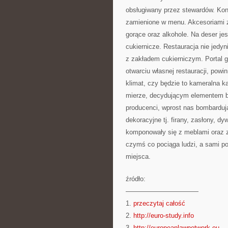
obsługiwany przez stewardów. Ko
zamienione w menu. Akcesoriami z
gorące oraz alkohole. Na deser j
cukiernicze. Restauracja nie jedyn
z zakładem cukierniczym. Portal g
otwarciu własnej restauracji, pow
klimat, czy będzie to kameralna 
mierze, decydującym elementem b
producenci, wprost nas bombardują
dekoracyjne tj. firany, zasłony, d
komponowały się z meblami oraz z
czymś co pociąga ludzi, a sami p
miejsca.
źródło:
———————————
1.
przeczytaj całość
2.
http://euro-study.info
3.
http://europeanlawnetwork.eu