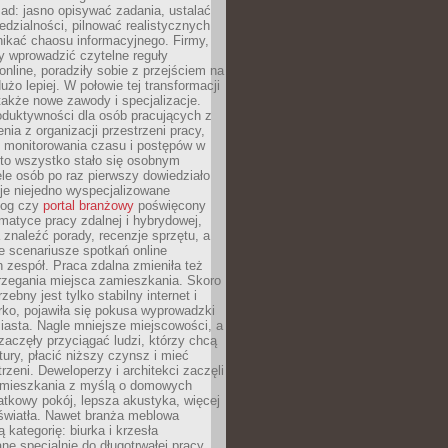
ad: jasno opisywać zadania, ustalać
dzialności, pilnować realistycznych
nikać chaosu informacyjnego. Firmy,
iły wprowadzić czytelne reguły
online, poradziły sobie z przejściem na
użo lepiej. W połowie tej transformacji
 także nowe zawody i specjalizacje.
oduktywności dla osób pracujących z
nia z organizacji przestrzeni pracy,
o monitorowania czasu i postępów w
 to wszystko stało się osobnym
le osób po raz pierwszy dowiedziało
ieje niejedno wyspecjalizowane
log czy
portal branżowy
poświęcony
matyce pracy zdalnej i hybrydowej,
znaleźć porady, recenzje sprzętu, a
e scenariusze spotkań online
h zespół. Praca zdalna zmieniła też
rzegania miejsca zamieszkania. Skoro
zebny jest tylko stabilny internet i
ko, pojawiła się pokusa wyprowadzki
iasta. Nagle mniejsze miejscowości, a
zaczęły przyciągać ludzi, którzy chcą
atury, płacić niższy czynsz i mieć
trzeni. Deweloperzy i architekci zaczęli
 mieszkania z myślą o domowych
atkowy pokój, lepsza akustyka, więcej
 światła. Nawet branża meblowa
 kategorię: biurka i krzesła
ne specjalnie do długotrwałej pracy