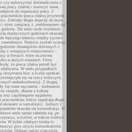
go czy wykorzystać doświadczenia z
ej pracy zdalnej i stworzyć nowe,
dejście do organizacji pracy. Z
 pracowników praca zdalna przyniosła
ści. Zniknęły długie dojazdy do biura,
i i stres związany z „meldowaniem się”
 godzinę. Dla wielu osób możliwość
ziej elastycznych godzinach okazała
 do lepszego balansu między życiem
 zawodowym. Rodzice zyskali szansę
ogodzenie obowiązków domowych z
soby z mniejszych miejscowości –
acy w firmach, które wcześniej
tylko w dużych miastach. Firmy
kryły, że praca zdalna potrafi być
 efektywna. W wielu przypadkach
y utrzymania biur, a liczba spotkań
 zmniejszyła się na rzecz krótszych,
ściwych wideokonferencji. Z drugiej
iły się nowe wyzwania – budowanie
a zespołu, dbanie o kulturę
ą oraz zapobieganie wypaleniu
pracowników, którzy spędzają długie
ed ekranem w samotności. Jednym z
aspektów okazała się komunikacja. W
biurze wiele spraw załatwia się „po
korytarzu, w kuchni, w trakcie krótkich
ów. W trybie zdalnym trzeba to
tworzyć przy użyciu komunikatorów,
orozmów. Dlatego rośnie znaczenie