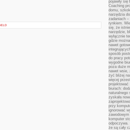
pojawiły się
Coaching pr
domu, szkole
narzędzia d
zadaniach –
rynkiem. Wie
GELD
się, że istn
narzędzie, b
wyłącznie te
gdzie można 
nawet gotow
integrującyc
sposób post
do pracy potr
wygodne biur
poza duże m
nawet wsie, 
żyć bliżej n
więcej przes
projektować
biurach: dod
naturalnego
zyskała nową
zaprojektowa
przy komput
ignorować w
zawodowym a
komputer st
odpoczywa. 
że są cały c