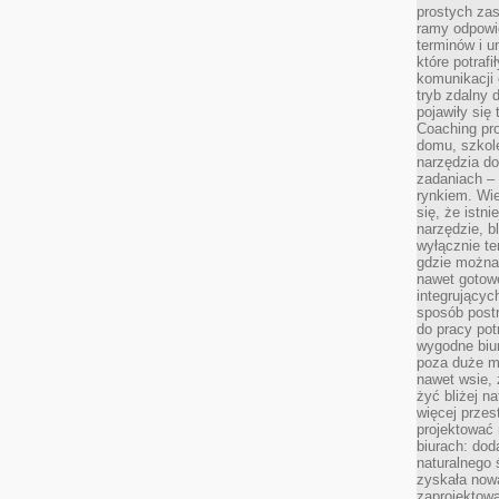
prostych zas
ramy odpowie
terminów i u
które potraf
komunikacji 
tryb zdalny d
pojawiły się
Coaching pr
domu, szkole
narzędzia d
zadaniach –
rynkiem. Wie
się, że istn
narzędzie, b
wyłącznie te
gdzie można 
nawet gotow
integrującyc
sposób post
do pracy potr
wygodne biur
poza duże m
nawet wsie, 
żyć bliżej n
więcej przes
projektować
biurach: dod
naturalnego
zyskała nową
zaprojektowa