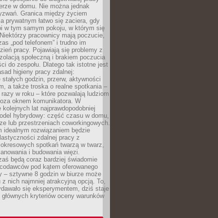
erze w domu. Nie można jednak
yzwań. Granica między życiem
 prywatnym łatwo się zaciera, gdy
oi w tym samym pokoju, w którym się
Niektórzy pracownicy mają poczucie,
zas „pod telefonem” i trudno im
ień pracy. Pojawiają się problemy z
zolacją społeczną i brakiem poczucia
ci do zespołu. Dlatego tak istotne jest
sad higieny pracy zdalnej:
stałych godzin, przerw, aktywności
, a także troska o realne spotkania –
 razy w roku – które pozwalają ludziom
poza oknem komunikatora. W
 kolejnych lat najprawdopodobniej
 model hybrydowy: część czasu w domu,
ze lub przestrzeniach coworkingowych.
rm idealnym rozwiązaniem będzie
lastyczności zdalnej pracy z
 okresowych spotkań twarzą w twarz,
anowania i budowania więzi.
zaś będą coraz bardziej świadomie
acodawców pod kątem oferowanego
y – sztywne 8 godzin w biurze może
u z nich najmniej atrakcyjną opcją. To,
ydawało się eksperymentem, dziś staje
z głównych kryteriów oceny warunków