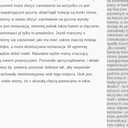
KLIENT
na konkretną
JEST
pracy w bard
nsument może złożyć zamówienie na wszystko co jest
OBSŁUGIWANY
się kluczem
PRZEZ
aopatrującymi pyszny obiad bądź kolację są trunki zimne,
KELNERÓW
prywatnym a
na lepsze p
esteśmy w stanie złożyć zamówienie na pyszne wyroby
karierą, a o
ie jest restauracją, niemniej jednak także barem w złączeniu
dostęp do pr
zatrudniały 
astronauci pl tylko to potwierdza. Jeżeli marzymy o
natomiast od
zaskakująco
inniśmy się zastanowić jaki ma mieć zakres inaczej mówiąc
spadły koszt
kafejka, a może ekskluzywna restauracja. W ogromnej
„dla zasady”
bardziej tre
ędzie dobór mebli. Naturalnie wybór mamy znaczący,
strony pojaw
 swoimi propozycjami. Pozostałe oprzyrządowania, i detale
zaangażowani
organizacyjn
ywany itp. powinny pozostać dobrane tak, aby wspaniale
zawodowemu 
godziny prz
achowały niestereotypowy urok tego miejsca. Urok jest
kluczowych 
o sobie wiemy, że z okazałą chęcią powracamy w takie
tradycyjnym 
drodze”: na 
luźnych rozm
wszystko od
maili i wide
prostych zas
ramy odpowie
terminów i u
które potraf
komunikacji 
tryb zdalny d