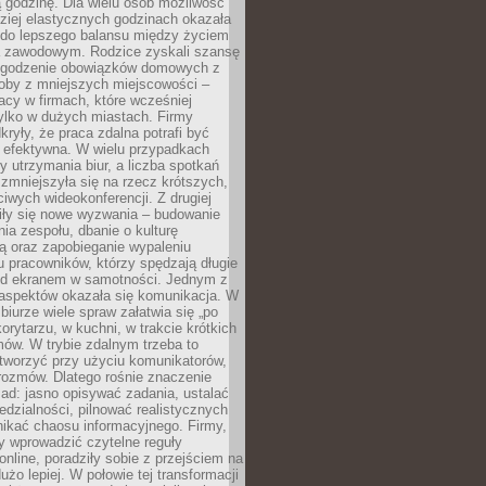
 godzinę. Dla wielu osób możliwość
ziej elastycznych godzinach okazała
 do lepszego balansu między życiem
 zawodowym. Rodzice zyskali szansę
ogodzenie obowiązków domowych z
soby z mniejszych miejscowości –
acy w firmach, które wcześniej
tylko w dużych miastach. Firmy
kryły, że praca zdalna potrafi być
 efektywna. W wielu przypadkach
y utrzymania biur, a liczba spotkań
 zmniejszyła się na rzecz krótszych,
ściwych wideokonferencji. Z drugiej
iły się nowe wyzwania – budowanie
a zespołu, dbanie o kulturę
ą oraz zapobieganie wypaleniu
pracowników, którzy spędzają długie
ed ekranem w samotności. Jednym z
aspektów okazała się komunikacja. W
biurze wiele spraw załatwia się „po
korytarzu, w kuchni, w trakcie krótkich
ów. W trybie zdalnym trzeba to
tworzyć przy użyciu komunikatorów,
orozmów. Dlatego rośnie znaczenie
ad: jasno opisywać zadania, ustalać
dzialności, pilnować realistycznych
nikać chaosu informacyjnego. Firmy,
iły wprowadzić czytelne reguły
online, poradziły sobie z przejściem na
użo lepiej. W połowie tej transformacji