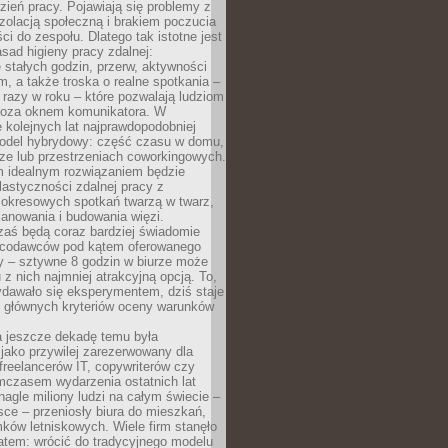
ień pracy. Pojawiają się problemy z
zolacją społeczną i brakiem poczucia
ci do zespołu. Dlatego tak istotne jest
sad higieny pracy zdalnej:
stałych godzin, przerw, aktywności
, a także troska o realne spotkania –
 razy w roku – które pozwalają ludziom
poza oknem komunikatora. W
 kolejnych lat najprawdopodobniej
 model hybrydowy: część czasu w domu,
ze lub przestrzeniach coworkingowych.
rm idealnym rozwiązaniem będzie
lastyczności zdalnej pracy z
 okresowych spotkań twarzą w twarz,
anowania i budowania więzi.
zaś będą coraz bardziej świadomie
acodawców pod kątem oferowanego
y – sztywne 8 godzin w biurze może
u z nich najmniej atrakcyjną opcją. To,
ydawało się eksperymentem, dziś staje
z głównych kryteriów oceny warunków
a jeszcze dekadę temu była
jako przywilej zarezerwowany dla
 freelancerów IT, copywriterów czy
mczasem wydarzenia ostatnich lat
 nagle miliony ludzi na całym świecie –
ce – przeniosły biura do mieszkań,
ków letniskowych. Wiele firm stanęło
atem: wrócić do tradycyjnego modelu