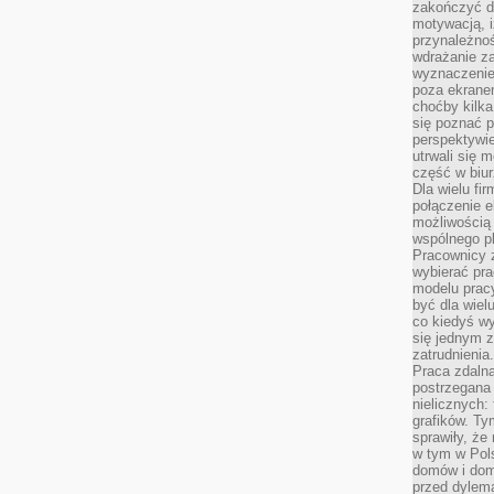
zakończyć dz
motywacją, i
przynależnoś
wdrażanie za
wyznaczenie 
poza ekranem
choćby kilka
się poznać 
perspektywie
utrwali się
część w biur
Dla wielu fi
połączenie e
możliwością
wspólnego pl
Pracownicy 
wybierać pr
modelu prac
być dla wiel
co kiedyś w
się jednym 
zatrudnienia.
Praca zdaln
postrzegana 
nielicznych:
grafików. Ty
sprawiły, że
w tym w Pols
domów i dom
przed dylem