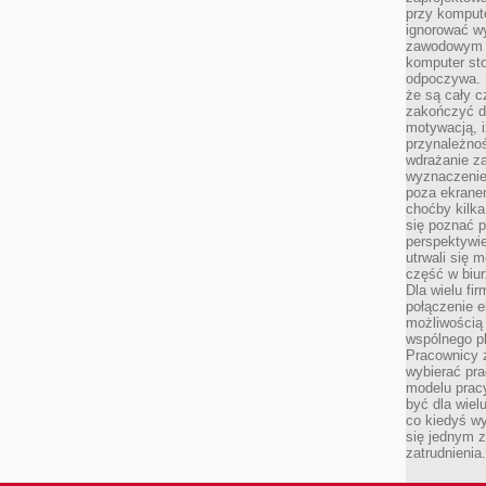
przy komput
ignorować w
zawodowym a
komputer st
odpoczywa. 
że są cały c
zakończyć dz
motywacją, i
przynależnoś
wdrażanie za
wyznaczenie 
poza ekranem
choćby kilka
się poznać 
perspektywie
utrwali się
część w biur
Dla wielu fi
połączenie e
możliwością
wspólnego pl
Pracownicy 
wybierać pr
modelu prac
być dla wiel
co kiedyś w
się jednym 
zatrudnienia.