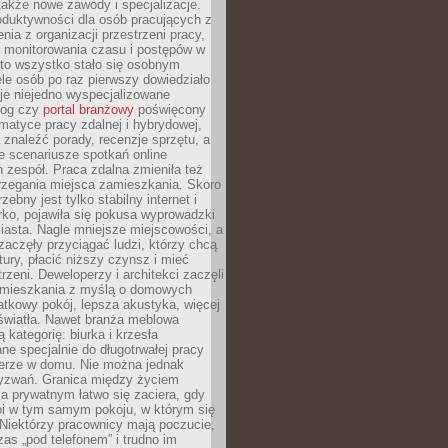
 także nowe zawody i specjalizacje.
oduktywności dla osób pracujących z
nia z organizacji przestrzeni pracy,
o monitorowania czasu i postępów w
 to wszystko stało się osobnym
le osób po raz pierwszy dowiedziało
ieje niejedno wyspecjalizowane
log czy
portal branżowy
poświęcony
matyce pracy zdalnej i hybrydowej,
znaleźć porady, recenzje sprzętu, a
e scenariusze spotkań online
h zespół. Praca zdalna zmieniła też
rzegania miejsca zamieszkania. Skoro
zebny jest tylko stabilny internet i
ko, pojawiła się pokusa wyprowadzki
iasta. Nagle mniejsze miejscowości, a
zaczęły przyciągać ludzi, którzy chcą
atury, płacić niższy czynsz i mieć
trzeni. Deweloperzy i architekci zaczęli
 mieszkania z myślą o domowych
atkowy pokój, lepsza akustyka, więcej
 światła. Nawet branża meblowa
 kategorię: biurka i krzesła
ne specjalnie do długotrwałej pracy
erze w domu. Nie można jednak
yzwań. Granica między życiem
 prywatnym łatwo się zaciera, gdy
oi w tym samym pokoju, w którym się
Niektórzy pracownicy mają poczucie,
zas „pod telefonem” i trudno im