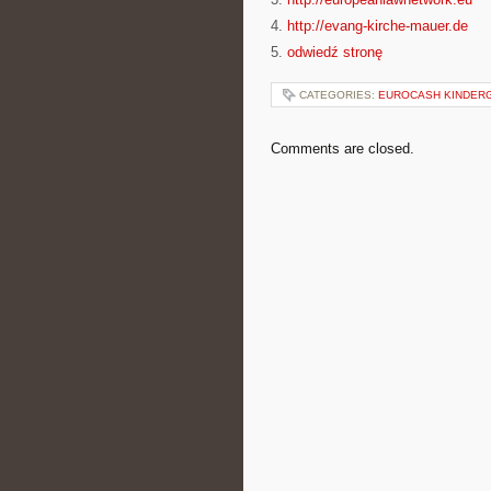
4.
http://evang-kirche-mauer.de
5.
odwiedź stronę
CATEGORIES:
EUROCASH KINDER
Comments are closed.