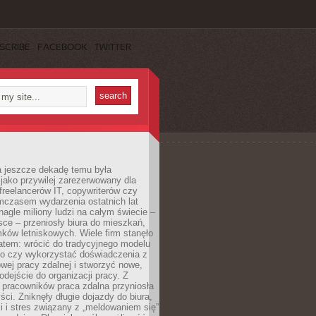
SCRIBE
FACEBOOK
TWITTER
a jeszcze dekadę temu była
jako przywilej zarezerwowany dla
 freelancerów IT, copywriterów czy
mczasem wydarzenia ostatnich lat
 nagle miliony ludzi na całym świecie –
ce – przeniosły biura do mieszkań,
ków letniskowych. Wiele firm stanęło
atem: wrócić do tradycyjnego modelu
go czy wykorzystać doświadczenia z
ej pracy zdalnej i stworzyć nowe,
dejście do organizacji pracy. Z
 pracowników praca zdalna przyniosła
ści. Zniknęły długie dojazdy do biura,
i i stres związany z „meldowaniem się”