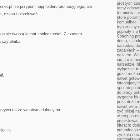
prostych zas
et.pl nie przypominają folderu promocyjnego, ale
ramy odpowie
terminów i u
a, czasu i oczekiwań.
które potraf
komunikacji 
tryb zdalny d
pojawiły się
: opinie tworzą klimat społeczności. Z czasem
Coaching pr
domu, szkole
czytelnika:
narzędzia d
zadaniach –
rynkiem. Wie
się, że istn
narzędzie, b
wyłącznie te
gdzie można 
eń,
nawet gotow
integrującyc
sposób post
do pracy potr
wygodne biur
poza duże m
nawet wsie, 
dgrywa także warstwa edukacyjna:
żyć bliżej n
więcej przes
projektować
biurach: dod
jęcia,
naturalnego
zyskała nową
zaprojektowa