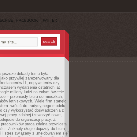
SCRIBE
FACEBOOK
TWITTER
a jeszcze dekadę temu była
jako przywilej zarezerwowany dla
 freelancerów IT, copywriterów czy
mczasem wydarzenia ostatnich lat
 nagle miliony ludzi na całym świecie –
ce – przeniosły biura do mieszkań,
ków letniskowych. Wiele firm stanęło
atem: wrócić do tradycyjnego modelu
go czy wykorzystać doświadczenia z
ej pracy zdalnej i stworzyć nowe,
dejście do organizacji pracy. Z
 pracowników praca zdalna przyniosła
ści. Zniknęły długie dojazdy do biura,
i i stres związany z „meldowaniem się”