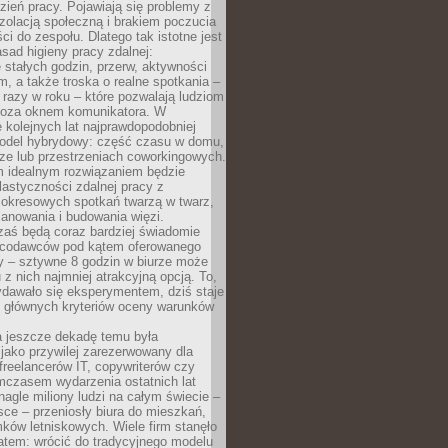
ień pracy. Pojawiają się problemy z
zolacją społeczną i brakiem poczucia
ci do zespołu. Dlatego tak istotne jest
sad higieny pracy zdalnej:
stałych godzin, przerw, aktywności
, a także troska o realne spotkania –
 razy w roku – które pozwalają ludziom
poza oknem komunikatora. W
 kolejnych lat najprawdopodobniej
 model hybrydowy: część czasu w domu,
ze lub przestrzeniach coworkingowych.
rm idealnym rozwiązaniem będzie
lastyczności zdalnej pracy z
 okresowych spotkań twarzą w twarz,
anowania i budowania więzi.
zaś będą coraz bardziej świadomie
acodawców pod kątem oferowanego
y – sztywne 8 godzin w biurze może
u z nich najmniej atrakcyjną opcją. To,
ydawało się eksperymentem, dziś staje
z głównych kryteriów oceny warunków
a jeszcze dekadę temu była
jako przywilej zarezerwowany dla
 freelancerów IT, copywriterów czy
mczasem wydarzenia ostatnich lat
 nagle miliony ludzi na całym świecie –
ce – przeniosły biura do mieszkań,
ków letniskowych. Wiele firm stanęło
atem: wrócić do tradycyjnego modelu