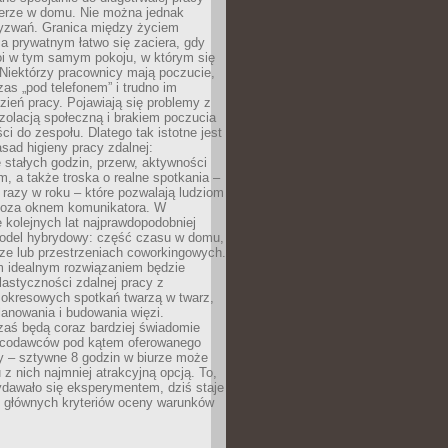
erze w domu. Nie można jednak
yzwań. Granica między życiem
 prywatnym łatwo się zaciera, gdy
oi w tym samym pokoju, w którym się
Niektórzy pracownicy mają poczucie,
zas „pod telefonem” i trudno im
ień pracy. Pojawiają się problemy z
zolacją społeczną i brakiem poczucia
ci do zespołu. Dlatego tak istotne jest
sad higieny pracy zdalnej:
stałych godzin, przerw, aktywności
, a także troska o realne spotkania –
 razy w roku – które pozwalają ludziom
poza oknem komunikatora. W
 kolejnych lat najprawdopodobniej
 model hybrydowy: część czasu w domu,
ze lub przestrzeniach coworkingowych.
rm idealnym rozwiązaniem będzie
lastyczności zdalnej pracy z
 okresowych spotkań twarzą w twarz,
anowania i budowania więzi.
zaś będą coraz bardziej świadomie
acodawców pod kątem oferowanego
y – sztywne 8 godzin w biurze może
u z nich najmniej atrakcyjną opcją. To,
ydawało się eksperymentem, dziś staje
z głównych kryteriów oceny warunków