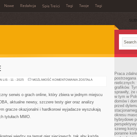
Nowe
Redakcja
Tagi
Twoje
Tagi
Spis Treści
SUB
E
Praca zdaln
postrzegana 
GRY
LIS - 11 - 2025
MOŻLIWOŚĆ KOMENTOWANIA
ZOSTAŁA
nielicznych:
NARRACYJNE
grafików. Ty
sprawiły, że
ny serwis o grach online, który zbiera w jednym miejscu
w tym w Pols
domów i dom
BA, aktualne newsy, szczere testy gier oraz analizy
przed dylem
rym gracze okazjonalni i hardkorowi wyjadacze wyszukają
stacjonarne
okresu masow
ych tytułach MMO.
hybrydowe po
perspektywy
szereg korzy
poranne kork
nkretnej wiedzy na temat gier sieciowych, tak aby każda