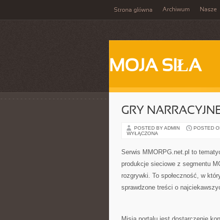
Archiwum
Nasze
Strona główna
MOJA SIŁA
GRY NARRACYJN
POSTED BY ADMIN
POSTED ON 
WYŁĄCZONA
Serwis MMORPG.net.pl to tematycz
produkcje sieciowe z segmentu MO
rozgrywki. To społeczność, w któ
sprawdzone treści o najciekawsz
Misją portalu jest dostarczenie ko