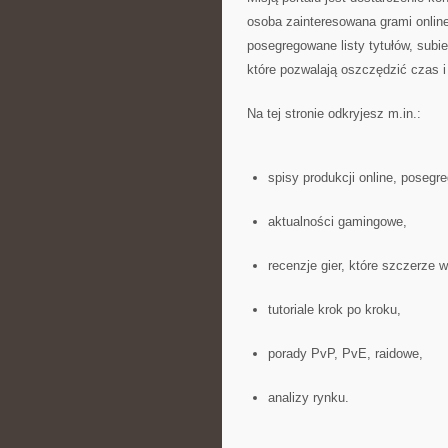
osoba zainteresowana grami online
posegregowane listy tytułów, subi
które pozwalają oszczędzić czas 
Na tej stronie odkryjesz m.in.:
spisy produkcji online, posegr
aktualności gamingowe,
recenzje gier, które szczerze w
tutoriale krok po kroku,
porady PvP, PvE, raidowe,
analizy rynku.