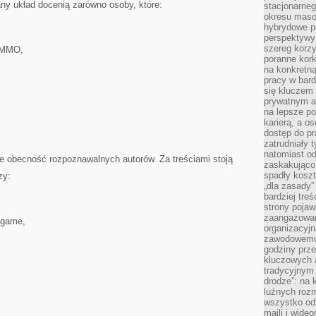
any układ docenią zarówno osoby, które:
stacjonarne
okresu masow
hybrydowe po
perspektywy
szereg korzy
z MMO,
poranne kork
na konkretną
pracy w bard
się kluczem
prywatnym a
na lepsze p
karierą, a o
dostęp do pr
zatrudniały 
natomiast od
e obecność rozpoznawalnych autorów. Za treściami stoją
zaskakująco
spadły koszt
zy:
„dla zasady”
bardziej tre
strony pojaw
zaangażowani
dgame,
organizacyjn
zawodowemu 
godziny prz
kluczowych 
tradycyjnym 
drodze”: na 
luźnych rozm
wszystko od
maili i wide