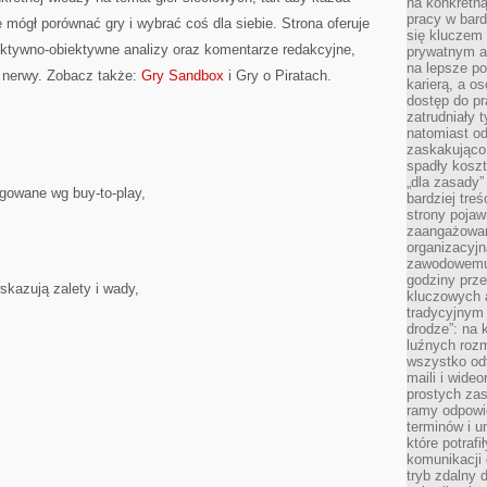
na konkretną
pracy w bard
 mógł porównać gry i wybrać coś dla siebie. Strona oferuje
się kluczem
ektywno-obiektywne analizy oraz komentarze redakcyjne,
prywatnym a
na lepsze p
i nerwy. Zobacz także:
Gry Sandbox
i Gry o Piratach.
karierą, a o
dostęp do pr
zatrudniały 
natomiast od
zaskakująco
spadły koszt
„dla zasady”
egowane wg buy-to-play,
bardziej tre
strony pojaw
zaangażowani
organizacyjn
zawodowemu 
godziny prz
skazują zalety i wady,
kluczowych 
tradycyjnym 
drodze”: na 
luźnych rozm
wszystko od
maili i wide
prostych zas
ramy odpowie
terminów i u
które potraf
komunikacji 
tryb zdalny d