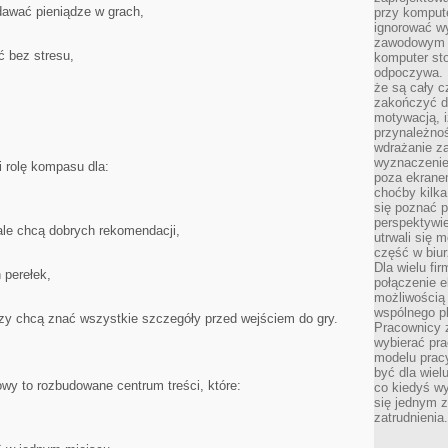
dawać pieniądze w grach,
przy komput
ignorować w
zawodowym a
 bez stresu,
komputer st
odpoczywa. 
że są cały c
zakończyć dz
motywacją, i
przynależnoś
wdrażanie za
wyznaczenie 
rolę kompasu dla:
poza ekranem
choćby kilka
się poznać 
perspektywie
ale chcą dobrych rekomendacji,
utrwali się
część w biur
Dla wielu fi
 perełek,
połączenie e
możliwością
wspólnego pl
rzy chcą znać wszystkie szczegóły przed wejściem do gry.
Pracownicy 
wybierać pr
modelu prac
być dla wiel
wy to rozbudowane centrum treści, które:
co kiedyś w
się jednym 
zatrudnienia.