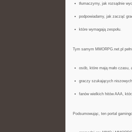
tłumaczymy, jak rozsądnie wy
podpowiadamy, jak zacząć grać
które wymagają zespołu.
Tym samym MMORPG.net.pl pełni 
osób, które mają mało czasu, 
graczy szukających niszowych
fanów wielkich hitów AAA, któ
Podsumowując, ten portal gamingo