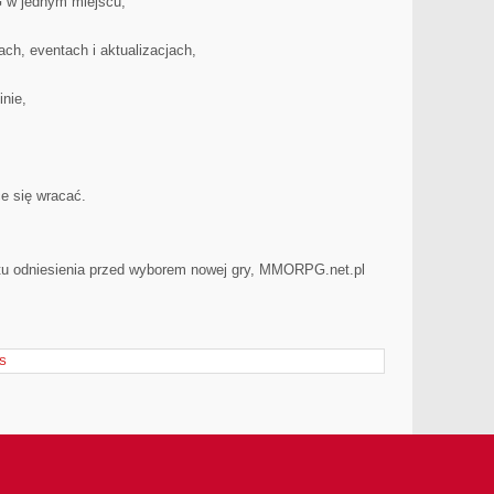
w jednym miejscu,
ach, eventach i aktualizacjach,
inie,
e się wracać.
tu odniesienia przed wyborem nowej gry, MMORPG.net.pl
S