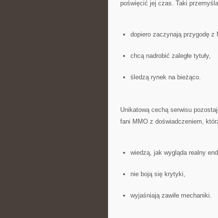
poświęcić jej czas. Taki przemyśl
dopiero zaczynają przygodę 
chcą nadrobić zaległe tytuły,
śledzą rynek na bieżąco.
Unikatową cechą serwisu pozostaj
fani MMO z doświadczeniem, któr
wiedzą, jak wygląda realny en
nie boją się krytyki,
wyjaśniają zawiłe mechaniki.