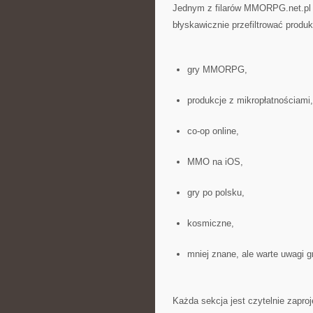
Jednym z filarów MMORPG.net.pl s
błyskawicznie przefiltrować produ
gry MMORPG,
produkcje z mikropłatnościami,
co-op online,
MMO na iOS,
gry po polsku,
kosmiczne,
mniej znane, ale warte uwagi g
Każda sekcja jest czytelnie zapro