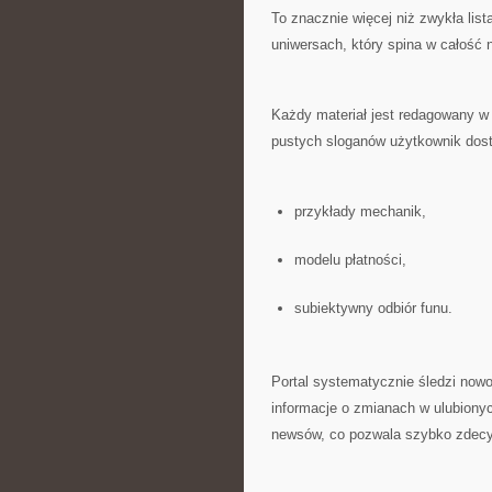
To znacznie więcej niż zwykła list
uniwersach, który spina w całość n
Każdy materiał jest redagowany w
pustych sloganów użytkownik dost
przykłady mechanik,
modelu płatności,
subiektywny odbiór funu.
Portal systematycznie śledzi now
informacje o zmianach w ulubion
newsów, co pozwala szybko zdecy