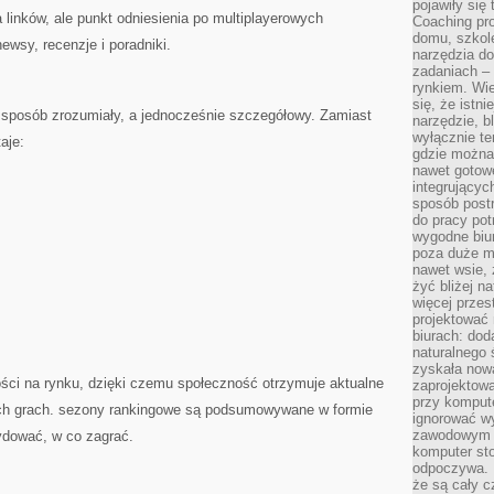
pojawiły się
a linków, ale punkt odniesienia po multiplayerowych
Coaching pr
domu, szkole
ewsy, recenzje i poradniki.
narzędzia d
zadaniach –
rynkiem. Wie
się, że istn
 sposób zrozumiały, a jednocześnie szczegółowy. Zamiast
narzędzie, b
wyłącznie te
aje:
gdzie można 
nawet gotow
integrującyc
sposób post
do pracy potr
wygodne biur
poza duże m
nawet wsie, 
żyć bliżej n
więcej przes
projektować
biurach: dod
naturalnego
zyskała nową
ości na rynku, dzięki czemu społeczność otrzymuje aktualne
zaprojektowa
przy komput
ych grach. sezony rankingowe są podsumowywane w formie
ignorować w
zawodowym a
dować, w co zagrać.
komputer st
odpoczywa. 
że są cały c