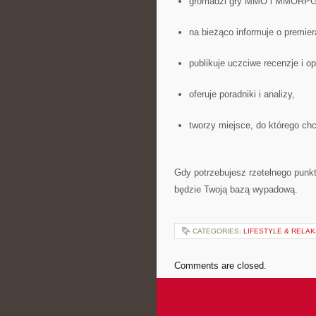
gromadzi gry MMO i MMORPG 
na bieżąco informuje o premier
publikuje uczciwe recenzje i op
oferuje poradniki i analizy,
tworzy miejsce, do którego chc
Gdy potrzebujesz rzetelnego punk
będzie Twoją bazą wypadową.
CATEGORIES:
LIFESTYLE & RELAK
Comments are closed.