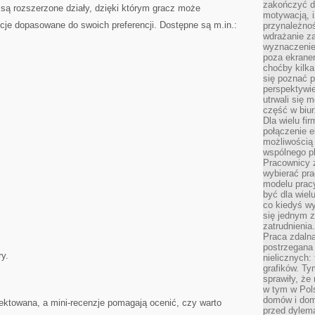
zakończyć dz
ą rozszerzone działy, dzięki którym gracz może
motywacją, i
kcje dopasowane do swoich preferencji. Dostępne są m.in.:
przynależnoś
wdrażanie za
wyznaczenie 
poza ekranem
choćby kilka
się poznać 
perspektywie
utrwali się
część w biur
Dla wielu fi
połączenie e
możliwością
wspólnego pl
Pracownicy 
wybierać pr
modelu prac
być dla wiel
co kiedyś w
się jednym 
zatrudnienia.
Praca zdaln
postrzegana 
ry.
nielicznych:
grafików. Ty
sprawiły, że
w tym w Pols
domów i dom
jektowana, a mini-recenzje pomagają ocenić, czy warto
przed dylem