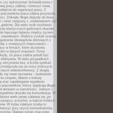
go czy wykorzystać doświadczenia z
ej pracy zdalnej i stworzyć nowe,
dejście do organizacji pracy. Z
 pracowników praca zdalna przyniosła
ści. Zniknęły długie dojazdy do biura,
i i stres związany z „meldowaniem się”
 godzinę. Dla wielu osób możliwość
ziej elastycznych godzinach okazała
 do lepszego balansu między życiem
 zawodowym. Rodzice zyskali szansę
ogodzenie obowiązków domowych z
soby z mniejszych miejscowości –
acy w firmach, które wcześniej
tylko w dużych miastach. Firmy
kryły, że praca zdalna potrafi być
 efektywna. W wielu przypadkach
y utrzymania biur, a liczba spotkań
 zmniejszyła się na rzecz krótszych,
ściwych wideokonferencji. Z drugiej
iły się nowe wyzwania – budowanie
a zespołu, dbanie o kulturę
ą oraz zapobieganie wypaleniu
pracowników, którzy spędzają długie
ed ekranem w samotności. Jednym z
aspektów okazała się komunikacja. W
biurze wiele spraw załatwia się „po
korytarzu, w kuchni, w trakcie krótkich
ów. W trybie zdalnym trzeba to
tworzyć przy użyciu komunikatorów,
orozmów. Dlatego rośnie znaczenie