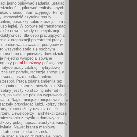
ad: jasno opisywać zadania, ustalać
dzialności, pilnować realistycznych
nikać chaosu informacyjnego. Firmy,
iły wprowadzić czytelne reguły
online, poradziły sobie z przejściem na
użo lepiej. W połowie tej transformacji
 także nowe zawody i specjalizacje.
oduktywności dla osób pracujących z
nia z organizacji przestrzeni pracy,
o monitorowania czasu i postępów w
 to wszystko stało się osobnym
le osób po raz pierwszy dowiedziało
ieje niejedno wyspecjalizowane
log czy
portal branżowy
poświęcony
matyce pracy zdalnej i hybrydowej,
znaleźć porady, recenzje sprzętu, a
e scenariusze spotkań online
h zespół. Praca zdalna zmieniła też
rzegania miejsca zamieszkania. Skoro
zebny jest tylko stabilny internet i
ko, pojawiła się pokusa wyprowadzki
iasta. Nagle mniejsze miejscowości, a
zaczęły przyciągać ludzi, którzy chcą
atury, płacić niższy czynsz i mieć
trzeni. Deweloperzy i architekci zaczęli
 mieszkania z myślą o domowych
atkowy pokój, lepsza akustyka, więcej
 światła. Nawet branża meblowa
 kategorię: biurka i krzesła
ne specjalnie do długotrwałej pracy