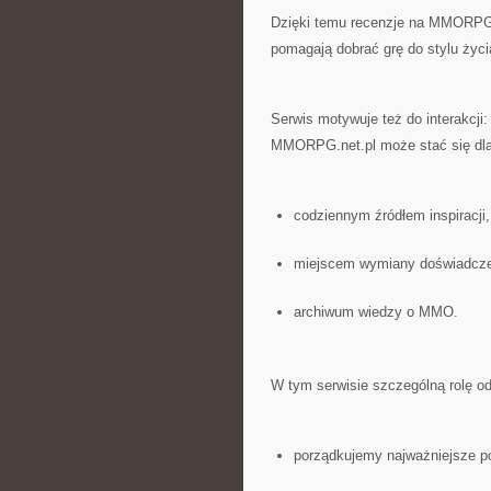
Dzięki temu recenzje na MMORPG.n
pomagają dobrać grę do stylu życi
Serwis motywuje też do interakcji
MMORPG.net.pl może stać się dla 
codziennym źródłem inspiracji,
miejscem wymiany doświadcz
archiwum wiedzy o MMO.
W tym serwisie szczególną rolę o
porządkujemy najważniejsze po