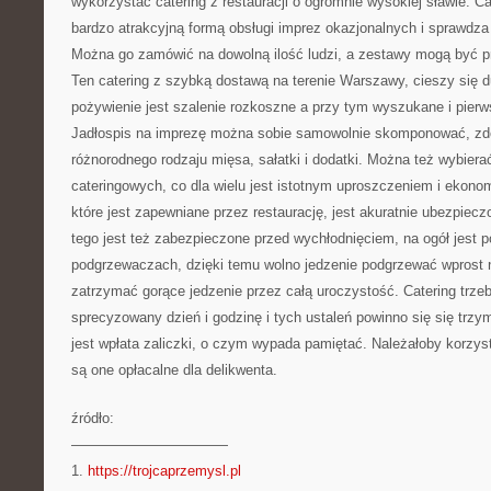
wykorzystać catering z restauracji o ogromnie wysokiej sławie. Ca
bardzo atrakcyjną formą obsługi imprez okazjonalnych i sprawdz
Można go zamówić na dowolną ilość ludzi, a zestawy mogą być 
Ten catering z szybką dostawą na terenie Warszawy, cieszy się 
pożywienie jest szalenie rozkoszne a przy tym wyszukane i pier
Jadłospis na imprezę można sobie samowolnie skomponować, zdo
różnorodnego rodzaju mięsa, sałatki i dodatki. Można też wybie
cateringowych, co dla wielu jest istotnym uproszczeniem i ekono
które jest zapewniane przez restaurację, jest akuratnie ubezpiec
tego jest też zabezpieczone przed wychłodnięciem, na ogół jest
podgrzewaczach, dzięki temu wolno jedzenie podgrzewać wprost n
zatrzymać gorące jedzenie przez całą uroczystość. Catering trz
sprecyzowany dzień i godzinę i tych ustaleń powinno się się tr
jest wpłata zaliczki, o czym wypada pamiętać. Należałoby korzyst
są one opłacalne dla delikwenta.
źródło:
———————————
1.
https://trojcaprzemysl.pl