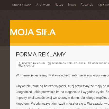
Archiwum
Nasze
Nowe
Redakcja
Strona główna
Spis Tre
MOJA SIŁA
FORMA REKLAMY
POSTED BY ADMIN
POSTED ON CZE - 27 - 2025
MOŻLIWOŚĆ 
WYŁĄCZONA
W Internecie jesteśmy w stanie odkryć setki serwisów ogłoszeni
Obywatele teraz są bardzo wygodni, z tej przyczyny że mają do 
udogodnień, jakie pozwalają im na eleganckie i wygodne życie. 
imprezy okolicznościowej we własnym domu, dla nikogo współcze
kłopotem. Przede wszystkim jeżeli mieszka się w Warszawie, w