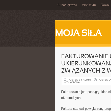
Archiwum
Nasze
Strona główna
MOJA SIŁA
FAKTUROWANIE 
UKIERUNKOWANĄ
ZWIĄZANYCH Z 
POSTED BY ADMIN
POSTED ON 
WYŁĄCZONA
Fakturowanie jest posługą ukieru
różnorodnych
Faktura stanowi powiększony prog