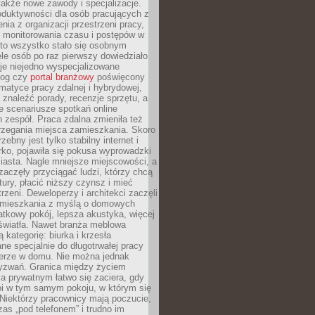
 także nowe zawody i specjalizacje.
oduktywności dla osób pracujących z
nia z organizacji przestrzeni pracy,
o monitorowania czasu i postępów w
 to wszystko stało się osobnym
le osób po raz pierwszy dowiedziało
ieje niejedno wyspecjalizowane
log czy
portal branżowy
poświęcony
matyce pracy zdalnej i hybrydowej,
znaleźć porady, recenzje sprzętu, a
e scenariusze spotkań online
h zespół. Praca zdalna zmieniła też
rzegania miejsca zamieszkania. Skoro
zebny jest tylko stabilny internet i
ko, pojawiła się pokusa wyprowadzki
iasta. Nagle mniejsze miejscowości, a
zaczęły przyciągać ludzi, którzy chcą
atury, płacić niższy czynsz i mieć
trzeni. Deweloperzy i architekci zaczęli
 mieszkania z myślą o domowych
atkowy pokój, lepsza akustyka, więcej
 światła. Nawet branża meblowa
 kategorię: biurka i krzesła
ne specjalnie do długotrwałej pracy
erze w domu. Nie można jednak
yzwań. Granica między życiem
 prywatnym łatwo się zaciera, gdy
oi w tym samym pokoju, w którym się
Niektórzy pracownicy mają poczucie,
zas „pod telefonem” i trudno im