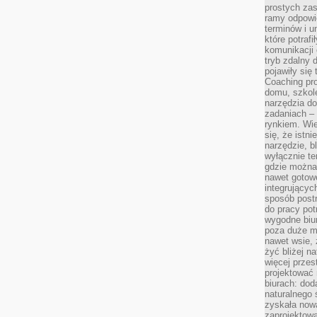
prostych zas
ramy odpowie
terminów i u
które potraf
komunikacji 
tryb zdalny d
pojawiły się
Coaching pr
domu, szkole
narzędzia d
zadaniach –
rynkiem. Wie
się, że istn
narzędzie, b
wyłącznie te
gdzie można 
nawet gotow
integrującyc
sposób post
do pracy potr
wygodne biur
poza duże m
nawet wsie, 
żyć bliżej n
więcej przes
projektować
biurach: dod
naturalnego
zyskała nową
zaprojektowa