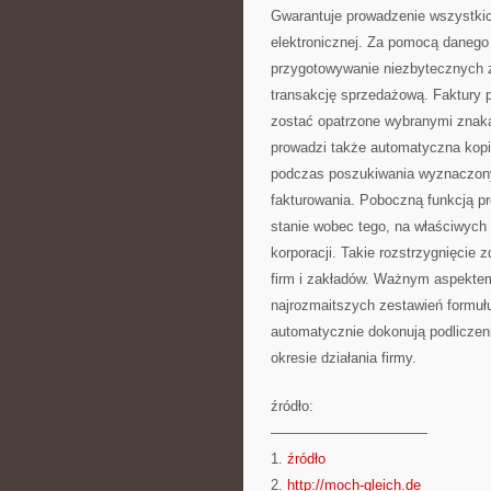
Gwarantuje prowadzenie wszystkich
elektronicznej. Za pomocą danego
przygotowywanie niezbytecznych 
transakcję sprzedażową. Faktury 
zostać opatrzone wybranymi znak
prowadzi także automatyczna ko
podczas poszukiwania wyznaczony
fakturowania. Poboczną funkcją p
stanie wobec tego, na właściwyc
korporacji. Takie rozstrzygnięcie
firm i zakładów. Ważnym aspekte
najrozmaitszych zestawień formułu
automatycznie dokonują podliczen
okresie działania firmy.
źródło:
———————————
1.
źródło
2.
http://moch-gleich.de