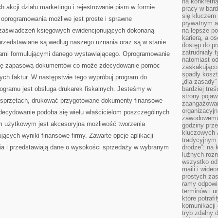
na konkretną
 akcji działu marketingu i rejestrowanie pism w formie
pracy w bard
się kluczem
 oprogramowania możliwe jest proste i sprawne
prywatnym a
zaświadczeń księgowych ewidencjonujących dokonaną
na lepsze p
karierą, a o
przedstawiane są według naszego uznania oraz są w stanie
dostęp do pr
zatrudniały 
ami formułującymi danego wystawiającego. Oprogramowanie
natomiast od
pię zapasową dokumentów co może zdecydowanie pomóc
zaskakująco
spadły koszt
ch faktur. W następstwie tego wypróbuj program do
„dla zasady”
rogramu jest obsługa drukarek fiskalnych. Jesteśmy w
bardziej tre
strony pojaw
h sprzętach, drukować przygotowane dokumenty finansowe
zaangażowani
organizacyjn
 zdecydowanie podoba się wielu właścicielom poszczególnych
zawodowemu 
m użytkowym jest akcesoryjna możliwość tworzenia
godziny prz
kluczowych 
jących wyniki finansowe firmy. Zawarte opcje aplikacji
tradycyjnym 
ia i przedstawiają dane o wysokości sprzedaży w wybranym
drodze”: na 
luźnych rozm
wszystko od
maili i wide
prostych zas
ramy odpowie
terminów i u
które potraf
komunikacji 
tryb zdalny d