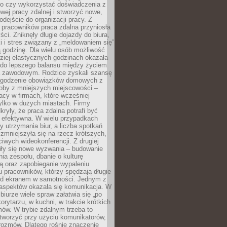
go czy wykorzystać doświadczenia z
ej pracy zdalnej i stworzyć nowe,
dejście do organizacji pracy. Z
 pracowników praca zdalna przyniosła
ści. Zniknęły długie dojazdy do biura,
i i stres związany z „meldowaniem się”
 godzinę. Dla wielu osób możliwość
ziej elastycznych godzinach okazała
 do lepszego balansu między życiem
 zawodowym. Rodzice zyskali szansę
ogodzenie obowiązków domowych z
soby z mniejszych miejscowości –
acy w firmach, które wcześniej
tylko w dużych miastach. Firmy
kryły, że praca zdalna potrafi być
 efektywna. W wielu przypadkach
y utrzymania biur, a liczba spotkań
 zmniejszyła się na rzecz krótszych,
ściwych wideokonferencji. Z drugiej
iły się nowe wyzwania – budowanie
a zespołu, dbanie o kulturę
ą oraz zapobieganie wypaleniu
pracowników, którzy spędzają długie
ed ekranem w samotności. Jednym z
aspektów okazała się komunikacja. W
biurze wiele spraw załatwia się „po
korytarzu, w kuchni, w trakcie krótkich
ów. W trybie zdalnym trzeba to
tworzyć przy użyciu komunikatorów,
orozmów. Dlatego rośnie znaczenie