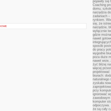
pojawiły się
Coaching pr
domu, szkole
narzędzia d
zadaniach –
rynkiem. Wie
się, że istn
CIOWE
narzędzie, b
wyłącznie te
gdzie można 
nawet gotow
integrującyc
sposób post
do pracy potr
wygodne biur
poza duże m
nawet wsie, 
żyć bliżej n
więcej przes
projektować
biurach: dod
naturalnego
zyskała nową
zaprojektowa
przy komput
ignorować w
zawodowym a
komputer st
odpoczywa. 
że są cały c