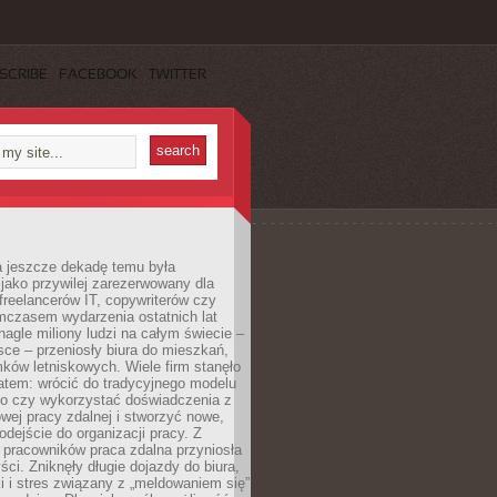
SCRIBE
FACEBOOK
TWITTER
a jeszcze dekadę temu była
jako przywilej zarezerwowany dla
 freelancerów IT, copywriterów czy
mczasem wydarzenia ostatnich lat
 nagle miliony ludzi na całym świecie –
ce – przeniosły biura do mieszkań,
ków letniskowych. Wiele firm stanęło
atem: wrócić do tradycyjnego modelu
go czy wykorzystać doświadczenia z
ej pracy zdalnej i stworzyć nowe,
dejście do organizacji pracy. Z
 pracowników praca zdalna przyniosła
ści. Zniknęły długie dojazdy do biura,
i i stres związany z „meldowaniem się”