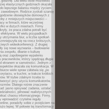
 godzinę. Dla wielu osób możliwość
ziej elastycznych godzinach okazała
 do lepszego balansu między życiem
 zawodowym. Rodzice zyskali szansę
ogodzenie obowiązków domowych z
soby z mniejszych miejscowości –
acy w firmach, które wcześniej
tylko w dużych miastach. Firmy
kryły, że praca zdalna potrafi być
 efektywna. W wielu przypadkach
y utrzymania biur, a liczba spotkań
 zmniejszyła się na rzecz krótszych,
ściwych wideokonferencji. Z drugiej
iły się nowe wyzwania – budowanie
a zespołu, dbanie o kulturę
ą oraz zapobieganie wypaleniu
pracowników, którzy spędzają długie
ed ekranem w samotności. Jednym z
aspektów okazała się komunikacja. W
biurze wiele spraw załatwia się „po
korytarzu, w kuchni, w trakcie krótkich
ów. W trybie zdalnym trzeba to
tworzyć przy użyciu komunikatorów,
orozmów. Dlatego rośnie znaczenie
ad: jasno opisywać zadania, ustalać
dzialności, pilnować realistycznych
nikać chaosu informacyjnego. Firmy,
iły wprowadzić czytelne reguły
online, poradziły sobie z przejściem na
użo lepiej. W połowie tej transformacji