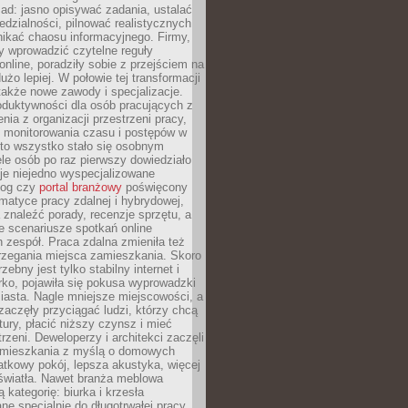
ad: jasno opisywać zadania, ustalać
dzialności, pilnować realistycznych
nikać chaosu informacyjnego. Firmy,
iły wprowadzić czytelne reguły
online, poradziły sobie z przejściem na
użo lepiej. W połowie tej transformacji
 także nowe zawody i specjalizacje.
oduktywności dla osób pracujących z
nia z organizacji przestrzeni pracy,
o monitorowania czasu i postępów w
 to wszystko stało się osobnym
le osób po raz pierwszy dowiedziało
ieje niejedno wyspecjalizowane
log czy
portal branżowy
poświęcony
matyce pracy zdalnej i hybrydowej,
znaleźć porady, recenzje sprzętu, a
e scenariusze spotkań online
h zespół. Praca zdalna zmieniła też
rzegania miejsca zamieszkania. Skoro
zebny jest tylko stabilny internet i
ko, pojawiła się pokusa wyprowadzki
iasta. Nagle mniejsze miejscowości, a
zaczęły przyciągać ludzi, którzy chcą
atury, płacić niższy czynsz i mieć
trzeni. Deweloperzy i architekci zaczęli
 mieszkania z myślą o domowych
atkowy pokój, lepsza akustyka, więcej
 światła. Nawet branża meblowa
 kategorię: biurka i krzesła
ne specjalnie do długotrwałej pracy