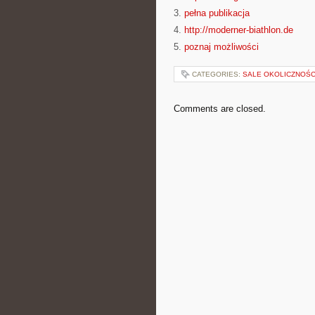
3.
pełna publikacja
4.
http://moderner-biathlon.de
5.
poznaj możliwości
CATEGORIES:
SALE OKOLICZNOŚ
Comments are closed.