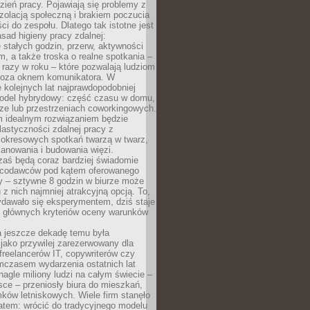
ień pracy. Pojawiają się problemy z
zolacją społeczną i brakiem poczucia
ci do zespołu. Dlatego tak istotne jest
sad higieny pracy zdalnej:
stałych godzin, przerw, aktywności
, a także troska o realne spotkania –
 razy w roku – które pozwalają ludziom
poza oknem komunikatora. W
 kolejnych lat najprawdopodobniej
 model hybrydowy: część czasu w domu,
ze lub przestrzeniach coworkingowych.
rm idealnym rozwiązaniem będzie
lastyczności zdalnej pracy z
 okresowych spotkań twarzą w twarz,
anowania i budowania więzi.
zaś będą coraz bardziej świadomie
acodawców pod kątem oferowanego
y – sztywne 8 godzin w biurze może
u z nich najmniej atrakcyjną opcją. To,
ydawało się eksperymentem, dziś staje
z głównych kryteriów oceny warunków
a jeszcze dekadę temu była
jako przywilej zarezerwowany dla
 freelancerów IT, copywriterów czy
mczasem wydarzenia ostatnich lat
 nagle miliony ludzi na całym świecie –
ce – przeniosły biura do mieszkań,
ków letniskowych. Wiele firm stanęło
atem: wrócić do tradycyjnego modelu