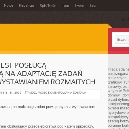
Nowe
Redakcja
Tagi
Twoje
Tagi
Spis Treści
SUB
JEST POSŁUGĄ
Praca zdaln
 NA ADAPTACJĘ ZADAŃ
postrzegana 
nielicznych:
WYSTAWIANIEM ROZMAITYCH
grafików. Ty
sprawiły, że
w tym w Pols
FAKTUROWANIE
SIE - 8 - 2025
MOŻLIWOŚĆ KOMENTOWANIA
ZOSTAŁA
domów i dom
JEST
POSŁUGĄ
przed dylem
UKIERUNKOWANĄ
stacjonarne
NA
nkowaną na realizację zadań powiązanych z wystawianiem
okresu masow
ADAPTACJĘ
ZADAŃ
hybrydowe po
ZWIĄZANYCH
perspektywy
Z
szereg korzy
WYSTAWIANIEM
ROZMAITYCH
poranne kork
ram obsługujący przedsiębiorstwa pod kątem sprzedaży.