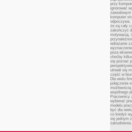
przy komput
ignorować w
zawodowym a
komputer st
odpoczywa. 
że są cały c
zakończyć dz
motywacją, i
przynależnoś
wdrażanie za
wyznaczenie 
poza ekranem
choćby kilka
się poznać 
perspektywie
utrwali się
część w biur
Dla wielu fi
połączenie e
możliwością
wspólnego pl
Pracownicy 
wybierać pr
modelu prac
być dla wiel
co kiedyś w
się jednym 
zatrudnienia.