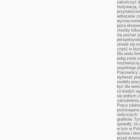
zakończyć dz
motywacją, i
przynależnoś
wdrażanie za
wyznaczenie 
poza ekranem
choćby kilka
się poznać 
perspektywie
utrwali się
część w biur
Dla wielu fi
połączenie e
możliwością
wspólnego pl
Pracownicy 
wybierać pr
modelu prac
być dla wiel
co kiedyś w
się jednym 
zatrudnienia.
Praca zdaln
postrzegana 
nielicznych:
grafików. Ty
sprawiły, że
w tym w Pols
domów i dom
przed dylem