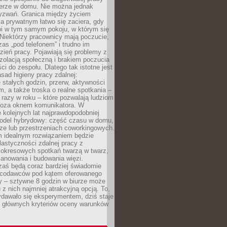
erze w domu. Nie można jednak
yzwań. Granica między życiem
 prywatnym łatwo się zaciera, gdy
oi w tym samym pokoju, w którym się
Niektórzy pracownicy mają poczucie,
zas „pod telefonem” i trudno im
ień pracy. Pojawiają się problemy z
zolacją społeczną i brakiem poczucia
ci do zespołu. Dlatego tak istotne jest
sad higieny pracy zdalnej:
stałych godzin, przerw, aktywności
, a także troska o realne spotkania –
 razy w roku – które pozwalają ludziom
poza oknem komunikatora. W
 kolejnych lat najprawdopodobniej
 model hybrydowy: część czasu w domu,
ze lub przestrzeniach coworkingowych.
rm idealnym rozwiązaniem będzie
lastyczności zdalnej pracy z
 okresowych spotkań twarzą w twarz,
anowania i budowania więzi.
zaś będą coraz bardziej świadomie
acodawców pod kątem oferowanego
y – sztywne 8 godzin w biurze może
u z nich najmniej atrakcyjną opcją. To,
ydawało się eksperymentem, dziś staje
z głównych kryteriów oceny warunków