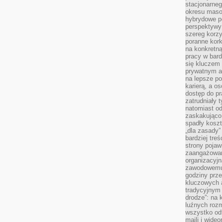
stacjonarne
okresu masow
hybrydowe po
perspektywy
szereg korzy
poranne kork
na konkretną
pracy w bard
się kluczem
prywatnym a
na lepsze p
karierą, a o
dostęp do pr
zatrudniały 
natomiast od
zaskakująco
spadły koszt
„dla zasady”
bardziej tre
strony pojaw
zaangażowani
organizacyjn
zawodowemu 
godziny prz
kluczowych 
tradycyjnym 
drodze”: na 
luźnych rozm
wszystko od
maili i wide