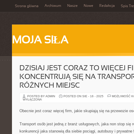
Archiwum
Nasze
Nowe
Redakcja
Strona główna
Spis Tre
MOJA SIŁA
DZISIAJ JEST CORAZ TO WIĘCEJ FI
KONCENTRUJĄ SIĘ NA TRANSPOR
RÓŻNYCH MIEJSC
POSTED BY ADMIN
POSTED ON SIE - 16 - 2025
MOŻLIWOŚĆ 
WYŁĄCZONA
Obecnie jest coraz więcej firm, jakie skupiają się na przewozie o
Transport osób jest jedną z branż usługowych, jaka non stop się 
konkurencji jaka stanowią dla siebie pociągi, autobusy i prywatne 