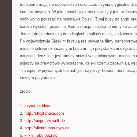
transportu mają się odpowiednio i cały czas czynią oryginalne dzi
komunikacyjnym. W jaki sposób wybitnie rozwinięty jest widoczny
osób wolno pokazać na podstawie Polski. Tutaj busy do anglii oraz
bardzo wysokim poziomie. Komunikacja miejska to nie tylko autok
Jedne i drugie docierają do odległych zaułków miast, codziennie 
Po województwie Śląskim kursują też prywatne filmy transportowe,
mieście celowo oznaczonymi busami. Ich przystankami często są
miejskiej, lecz bilet jest tańszy aniżeli w szablonowym, miejskim
pojazdy są prawidłowo wyposażone, dzięki czemu zapewniają ws
Transport w prywatnych busach jest szybszy, bowiem nie muszą
każdym przystanku.
źródło:
———————————
1.
czytaj na blogu
2.
http://shojitanaka.com
3.
http://siegmars-welt.de
4.
http://silenthunterabys.de
5.
kliknij, aby poznać