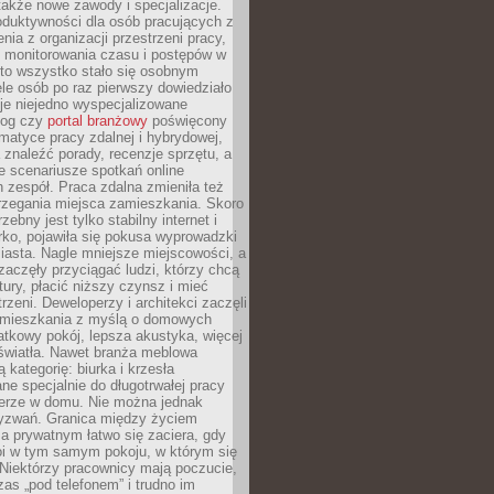
 także nowe zawody i specjalizacje.
oduktywności dla osób pracujących z
nia z organizacji przestrzeni pracy,
o monitorowania czasu i postępów w
 to wszystko stało się osobnym
le osób po raz pierwszy dowiedziało
ieje niejedno wyspecjalizowane
log czy
portal branżowy
poświęcony
matyce pracy zdalnej i hybrydowej,
znaleźć porady, recenzje sprzętu, a
e scenariusze spotkań online
h zespół. Praca zdalna zmieniła też
rzegania miejsca zamieszkania. Skoro
zebny jest tylko stabilny internet i
ko, pojawiła się pokusa wyprowadzki
iasta. Nagle mniejsze miejscowości, a
zaczęły przyciągać ludzi, którzy chcą
atury, płacić niższy czynsz i mieć
trzeni. Deweloperzy i architekci zaczęli
 mieszkania z myślą o domowych
atkowy pokój, lepsza akustyka, więcej
 światła. Nawet branża meblowa
 kategorię: biurka i krzesła
ne specjalnie do długotrwałej pracy
erze w domu. Nie można jednak
yzwań. Granica między życiem
 prywatnym łatwo się zaciera, gdy
oi w tym samym pokoju, w którym się
Niektórzy pracownicy mają poczucie,
zas „pod telefonem” i trudno im