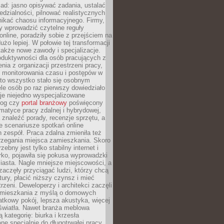
ad: jasno opisywać zadania, ustalać
dzialności, pilnować realistycznych
nikać chaosu informacyjnego. Firmy,
iły wprowadzić czytelne reguły
online, poradziły sobie z przejściem na
użo lepiej. W połowie tej transformacji
 także nowe zawody i specjalizacje.
oduktywności dla osób pracujących z
nia z organizacji przestrzeni pracy,
o monitorowania czasu i postępów w
 to wszystko stało się osobnym
le osób po raz pierwszy dowiedziało
ieje niejedno wyspecjalizowane
log czy
portal branżowy
poświęcony
matyce pracy zdalnej i hybrydowej,
znaleźć porady, recenzje sprzętu, a
e scenariusze spotkań online
h zespół. Praca zdalna zmieniła też
rzegania miejsca zamieszkania. Skoro
zebny jest tylko stabilny internet i
ko, pojawiła się pokusa wyprowadzki
iasta. Nagle mniejsze miejscowości, a
zaczęły przyciągać ludzi, którzy chcą
atury, płacić niższy czynsz i mieć
trzeni. Deweloperzy i architekci zaczęli
 mieszkania z myślą o domowych
atkowy pokój, lepsza akustyka, więcej
 światła. Nawet branża meblowa
 kategorię: biurka i krzesła
ne specjalnie do długotrwałej pracy