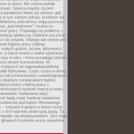
erze w domu. Nie można jednak
yzwań. Granica między życiem
 prywatnym łatwo się zaciera, gdy
oi w tym samym pokoju, w którym się
Niektórzy pracownicy mają poczucie,
zas „pod telefonem” i trudno im
ień pracy. Pojawiają się problemy z
zolacją społeczną i brakiem poczucia
ci do zespołu. Dlatego tak istotne jest
sad higieny pracy zdalnej:
stałych godzin, przerw, aktywności
, a także troska o realne spotkania –
 razy w roku – które pozwalają ludziom
poza oknem komunikatora. W
 kolejnych lat najprawdopodobniej
 model hybrydowy: część czasu w domu,
ze lub przestrzeniach coworkingowych.
rm idealnym rozwiązaniem będzie
lastyczności zdalnej pracy z
 okresowych spotkań twarzą w twarz,
anowania i budowania więzi.
zaś będą coraz bardziej świadomie
acodawców pod kątem oferowanego
y – sztywne 8 godzin w biurze może
u z nich najmniej atrakcyjną opcją. To,
ydawało się eksperymentem, dziś staje
z głównych kryteriów oceny warunków