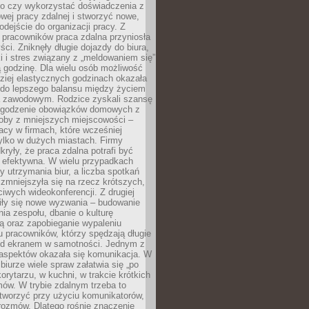
go czy wykorzystać doświadczenia z
ej pracy zdalnej i stworzyć nowe,
dejście do organizacji pracy. Z
 pracowników praca zdalna przyniosła
ści. Zniknęły długie dojazdy do biura,
i i stres związany z „meldowaniem się”
 godzinę. Dla wielu osób możliwość
ziej elastycznych godzinach okazała
 do lepszego balansu między życiem
 zawodowym. Rodzice zyskali szansę
ogodzenie obowiązków domowych z
soby z mniejszych miejscowości –
acy w firmach, które wcześniej
tylko w dużych miastach. Firmy
kryły, że praca zdalna potrafi być
 efektywna. W wielu przypadkach
y utrzymania biur, a liczba spotkań
 zmniejszyła się na rzecz krótszych,
ściwych wideokonferencji. Z drugiej
iły się nowe wyzwania – budowanie
a zespołu, dbanie o kulturę
ą oraz zapobieganie wypaleniu
pracowników, którzy spędzają długie
ed ekranem w samotności. Jednym z
aspektów okazała się komunikacja. W
biurze wiele spraw załatwia się „po
korytarzu, w kuchni, w trakcie krótkich
ów. W trybie zdalnym trzeba to
tworzyć przy użyciu komunikatorów,
orozmów. Dlatego rośnie znaczenie