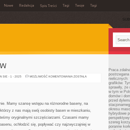
Nowe
Redakcja
Tagi
Twoje
Tagi
Spis Treści
SUB
ÓW
Praca zdaln
postrzegana 
DOBÓR
SIE - 1 - 2025
MOŻLIWOŚĆ KOMENTOWANIA
ZOSTAŁA
nielicznych:
DYWANÓW
grafików. Ty
sprawiły, że
w tym w Pols
domów i dom
przed dylem
enie. Mamy szansę wstępu na różnorodne baseny, na
stacjonarne
okresu masow
ektórzy z nas mają swój osobisty basen w mieszkaniu,
hybrydowe po
jesteśmy oryginalnymi szczęściarzami. Czasami mamy
perspektywy
szereg korzy
basenu, ochłodzić się, popływać czy najzwyczajniej w
poranne kork