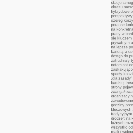
stacjonarne
okresu masow
hybrydowe po
perspektywy
szereg korzy
poranne kork
na konkretną
pracy w bard
się kluczem
prywatnym a
na lepsze p
karierą, a o
dostęp do pr
zatrudniały 
natomiast od
zaskakująco
spadły koszt
„dla zasady”
bardziej tre
strony pojaw
zaangażowani
organizacyjn
zawodowemu 
godziny prz
kluczowych 
tradycyjnym 
drodze”: na 
luźnych rozm
wszystko od
maili i wide