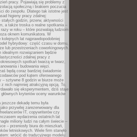
ień pracy. Pojawiają się problemy z
zolacją społeczną i brakiem poczucia
ci do zespołu. Dlatego tak istotne jest
sad higieny pracy zdalnej:
stałych godzin, przerw, aktywności
, a także troska o realne spotkania –
 razy w roku – które pozwalają ludziom
poza oknem komunikatora. W
 kolejnych lat najprawdopodobniej
 model hybrydowy: część czasu w domu,
ze lub przestrzeniach coworkingowych.
rm idealnym rozwiązaniem będzie
lastyczności zdalnej pracy z
 okresowych spotkań twarzą w twarz,
anowania i budowania więzi.
zaś będą coraz bardziej świadomie
acodawców pod kątem oferowanego
y – sztywne 8 godzin w biurze może
u z nich najmniej atrakcyjną opcją. To,
ydawało się eksperymentem, dziś staje
z głównych kryteriów oceny warunków
a jeszcze dekadę temu była
jako przywilej zarezerwowany dla
 freelancerów IT, copywriterów czy
mczasem wydarzenia ostatnich lat
 nagle miliony ludzi na całym świecie –
ce – przeniosły biura do mieszkań,
ków letniskowych. Wiele firm stanęło
atem: wrócić do tradycyjnego modelu