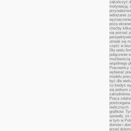
zakończyć dz
motywacją, i
przynależnoś
wdrażanie za
wyznaczenie 
poza ekranem
choćby kilka
się poznać 
perspektywie
utrwali się
część w biur
Dla wielu fi
połączenie e
możliwością
wspólnego pl
Pracownicy 
wybierać pr
modelu prac
być dla wiel
co kiedyś w
się jednym 
zatrudnienia.
Praca zdaln
postrzegana 
nielicznych:
grafików. Ty
sprawiły, że
w tym w Pols
domów i dom
przed dylem