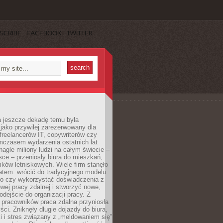
SCRIBE
FACEBOOK
TWITTER
a jeszcze dekadę temu była
jako przywilej zarezerwowany dla
 freelancerów IT, copywriterów czy
mczasem wydarzenia ostatnich lat
 nagle miliony ludzi na całym świecie –
ce – przeniosły biura do mieszkań,
ków letniskowych. Wiele firm stanęło
atem: wrócić do tradycyjnego modelu
go czy wykorzystać doświadczenia z
ej pracy zdalnej i stworzyć nowe,
dejście do organizacji pracy. Z
 pracowników praca zdalna przyniosła
ści. Zniknęły długie dojazdy do biura,
i i stres związany z „meldowaniem się”