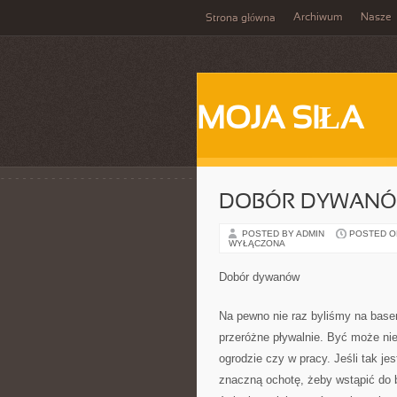
Archiwum
Nasze
Strona główna
MOJA SIŁA
DOBÓR DYWAN
POSTED BY ADMIN
POSTED ON 
WYŁĄCZONA
Dobór dywanów
Na pewno nie raz byliśmy na bas
przeróżne pływalnie. Być może ni
ogrodzie czy w pracy. Jeśli tak 
znaczną ochotę, żeby wstąpić do 