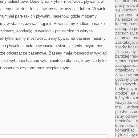
na konkretną
eny poliestrowe. Baseny są kryte – możliwość pływania w
pracy w bard
 baseny otwarte – te inicjowane są w sezonie, latem. W wielu
się kluczem
prywatnym a
najmniej parę takich pływalni, basenów, gdzie możemy
na lepsze p
śmy w stanie zażywać kąpieli. Powinniśmy zadbać o nasze
karierą, a o
dostęp do pr
zdrowie, kondycję, o wygląd – potwierdza to witryna
zatrudniały 
natomiast od
żeli tylko mamy możliwość, żeby bywać na basenie musimy
zaskakująco
na pływalni z całą pewnością będzie niekiedy miłym, nie
spadły koszt
„dla zasady”
także odkurzacze basenowe. Baseny mają różnorodny wygląd
bardziej tre
jest wybranie basenu wyśmienitego dla nas, który nie tylko
strony pojaw
zaangażowani
est basenem czystym oraz bezpiecznym.
organizacyjn
zawodowemu 
godziny prz
kluczowych 
tradycyjnym 
drodze”: na 
luźnych rozm
wszystko od
maili i wide
prostych zas
ramy odpowie
terminów i u
które potraf
komunikacji 
tryb zdalny d