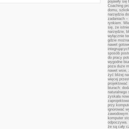
pojawiły się
Coaching pr
domu, szkole
narzędzia d
zadaniach –
rynkiem. Wie
się, że istn
narzędzie, b
wyłącznie te
gdzie można 
nawet gotow
integrującyc
sposób post
do pracy potr
wygodne biur
poza duże m
nawet wsie, 
żyć bliżej n
więcej przes
projektować
biurach: dod
naturalnego
zyskała nową
zaprojektowa
przy komput
ignorować w
zawodowym a
komputer st
odpoczywa. 
że są cały c