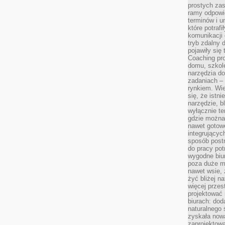
prostych zas
ramy odpowie
terminów i u
które potraf
komunikacji 
tryb zdalny d
pojawiły się
Coaching pr
domu, szkole
narzędzia d
zadaniach –
rynkiem. Wie
się, że istn
narzędzie, b
wyłącznie te
gdzie można 
nawet gotow
integrującyc
sposób post
do pracy potr
wygodne biur
poza duże m
nawet wsie, 
żyć bliżej n
więcej przes
projektować
biurach: dod
naturalnego
zyskała nową
zaprojektowa