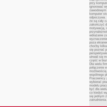
przy komput
ignorować w
zawodowym a
komputer st
odpoczywa. 
że są cały c
zakończyć dz
motywacją, i
przynależnoś
wdrażanie za
wyznaczenie 
poza ekranem
choćby kilka
się poznać 
perspektywie
utrwali się
część w biur
Dla wielu fi
połączenie e
możliwością
wspólnego pl
Pracownicy 
wybierać pr
modelu prac
być dla wiel
co kiedyś w
się jednym 
zatrudnienia.