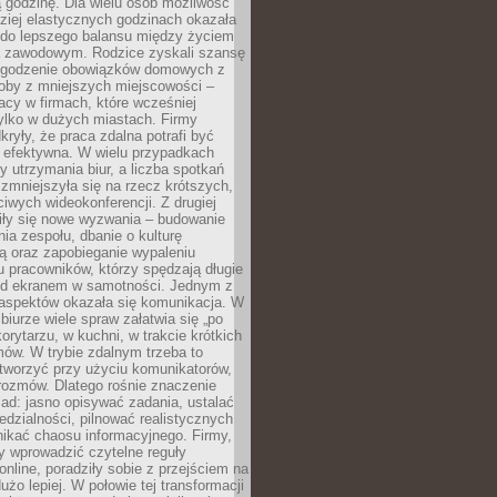
 godzinę. Dla wielu osób możliwość
ziej elastycznych godzinach okazała
 do lepszego balansu między życiem
 zawodowym. Rodzice zyskali szansę
ogodzenie obowiązków domowych z
soby z mniejszych miejscowości –
acy w firmach, które wcześniej
tylko w dużych miastach. Firmy
kryły, że praca zdalna potrafi być
 efektywna. W wielu przypadkach
y utrzymania biur, a liczba spotkań
 zmniejszyła się na rzecz krótszych,
ściwych wideokonferencji. Z drugiej
iły się nowe wyzwania – budowanie
a zespołu, dbanie o kulturę
ą oraz zapobieganie wypaleniu
pracowników, którzy spędzają długie
ed ekranem w samotności. Jednym z
aspektów okazała się komunikacja. W
biurze wiele spraw załatwia się „po
korytarzu, w kuchni, w trakcie krótkich
ów. W trybie zdalnym trzeba to
tworzyć przy użyciu komunikatorów,
orozmów. Dlatego rośnie znaczenie
ad: jasno opisywać zadania, ustalać
dzialności, pilnować realistycznych
nikać chaosu informacyjnego. Firmy,
iły wprowadzić czytelne reguły
online, poradziły sobie z przejściem na
użo lepiej. W połowie tej transformacji