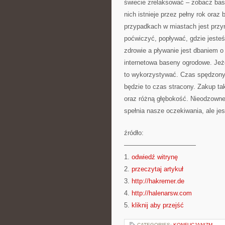
świecie zrelaksować – zobacz bas
nich istnieje przez pełny rok oraz
przypadkach w miastach jest przy
poćwiczyć, popływać, gdzie jeste
zdrowie a pływanie jest dbaniem o 
internetowa baseny ogrodowe. Je
to wykorzystywać. Czas spędzony 
będzie to czas stracony. Zakup 
oraz różną głębokość. Nieodzowne 
spełnia nasze oczekiwania, ale j
źródło:
———————————
1.
odwiedź witrynę
2.
przeczytaj artykuł
3.
http://hakremer.de
4.
http://halenarsw.com
5.
kliknij aby przejść
CATEGORIES:
KONFUCJANIZM