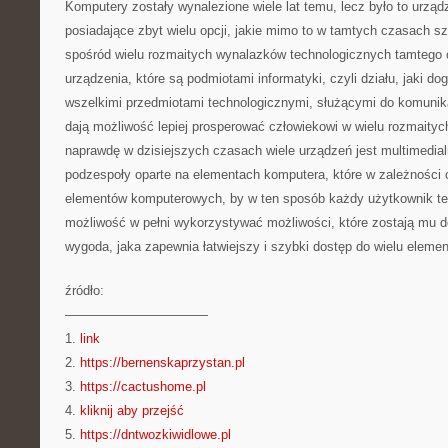
Komputery zostały wynalezione wiele lat temu, lecz było to urządz
posiadające zbyt wielu opcji, jakie mimo to w tamtych czasach sz
spośród wielu rozmaitych wynalazków technologicznych tamtego 
urządzenia, które są podmiotami informatyki, czyli działu, jaki dog
wszelkimi przedmiotami technologicznymi, służącymi do komunikac
dają możliwość lepiej prosperować człowiekowi w wielu rozmaity
naprawdę w dzisiejszych czasach wiele urządzeń jest multimedial
podzespoły oparte na elementach komputera, które w zależności 
elementów komputerowych, by w ten sposób każdy użytkownik teg
możliwość w pełni wykorzystywać możliwości, które zostają mu do
wygoda, jaka zapewnia łatwiejszy i szybki dostęp do wielu eleme
źródło:
———————————
1.
link
2.
https://bernenskaprzystan.pl
3.
https://cactushome.pl
4.
kliknij aby przejść
5.
https://dntwozkiwidlowe.pl