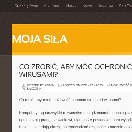
Archiwum
Nasze
Nowe
Redakcja
Strona główna
Spis Tre
MOJA SIŁA
CO ZROBIĆ, ABY MÓC OCHRONIĆ
WIRUSAMI?
POSTED BY ADMIN
POSTED ON CZE - 27 - 2025
MOŻLIWOŚĆ 
WYŁĄCZONA
Co robić, aby mieć możliwość ochronić się przed wirusami?
Komputery, są niezwykle rozwiniętymi urządzeniami technologicz
uproszczają pracę człowiekowi, dlatego że posiadają sporo wyją
funkcji, jakie dają okazję przeprowadzać czynności znacznie dokł