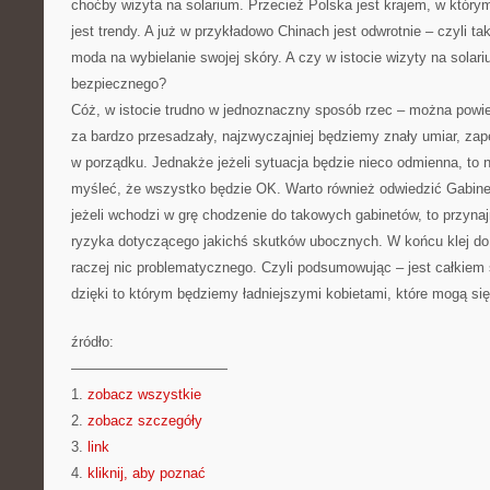
choćby wizyta na solarium. Przecież Polska jest krajem, w który
jest trendy. A już w przykładowo Chinach jest odwrotnie – czyli t
moda na wybielanie swojej skóry. A czy w istocie wizyty na solari
bezpiecznego?
Cóż, w istocie trudno w jednoznaczny sposób rzec – można powied
za bardzo przesadzały, najzwyczajniej będziemy znały umiar, z
w porządku. Jednakże jeżeli sytuacja będzie nieco odmienna, to
myśleć, że wszystko będzie OK. Warto również odwiedzić Gabin
jeżeli wchodzi w grę chodzenie do takowych gabinetów, to przyna
ryzyka dotyczącego jakichś skutków ubocznych. W końcu klej do r
raczej nic problematycznego. Czyli podsumowując – jest całkiem 
dzięki to którym będziemy ładniejszymi kobietami, które mogą 
źródło:
———————————
1.
zobacz wszystkie
2.
zobacz szczegóły
3.
link
4.
kliknij, aby poznać