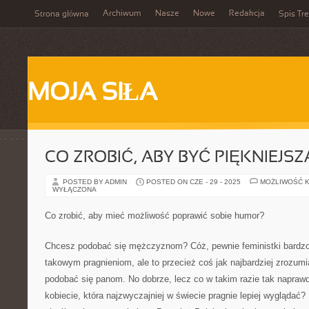
Archiwum
Nasze
Nowe
Redakcja
Strona główna
Spis Tre
MOJA SIŁA
CO ZROBIĆ, ABY BYĆ PIĘKNIEJSZ
POSTED BY ADMIN
POSTED ON CZE - 29 - 2025
MOŻLIWOŚĆ 
WYŁĄCZONA
Co zrobić, aby mieć możliwość poprawić sobie humor?
Chcesz podobać się mężczyznom? Cóż, pewnie feministki bardzo
takowym pragnieniom, ale to przecież coś jak najbardziej zrozumi
podobać się panom. No dobrze, lecz co w takim razie tak naprawd
kobiecie, która najzwyczajniej w świecie pragnie lepiej wyglądać