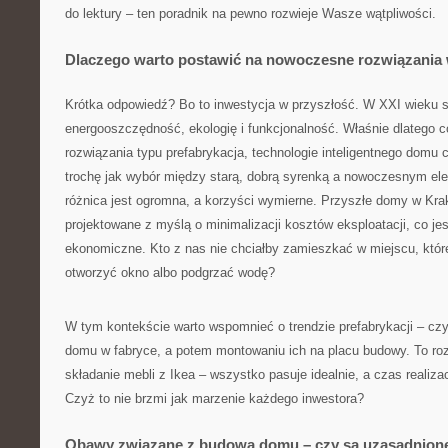
do lektury – ten poradnik na pewno rozwieje Wasze wątpliwości.
Dlaczego warto postawić na nowoczesne rozwiązani
Krótka odpowiedź? Bo to inwestycja w przyszłość. W XXI wieku 
energooszczędność, ekologię i funkcjonalność. Właśnie dlatego 
rozwiązania typu prefabrykacja, technologie inteligentnego domu 
trochę jak wybór między starą, dobrą syrenką a nowoczesnym 
różnica jest ogromna, a korzyści wymierne. Przyszłe domy w Kra
projektowane z myślą o minimalizacji kosztów eksploatacji, co jest
ekonomiczne. Kto z nas nie chciałby zamieszkać w miejscu, któr
otworzyć okno albo podgrzać wodę?
W tym kontekście warto wspomnieć o trendzie prefabrykacji – cz
domu w fabryce, a potem montowaniu ich na placu budowy. To ro
składanie mebli z Ikea – wszystko pasuje idealnie, a czas realiza
Czyż to nie brzmi jak marzenie każdego inwestora?
Obawy związane z budową domu – czy są uzasadnion