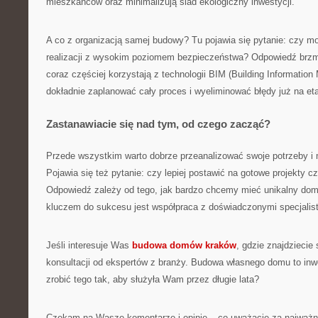
mieszkańców oraz minimalizują ślad ekologiczny inwestycji.
A co z organizacją samej budowy? Tu pojawia się pytanie: czy 
realizacji z wysokim poziomem bezpieczeństwa? Odpowiedź brzmi:
coraz częściej korzystają z technologii BIM (Building Information
dokładnie zaplanować cały proces i wyeliminować błędy już na eta
Zastanawiacie się nad tym, od czego zacząć?
Przede wszystkim warto dobrze przeanalizować swoje potrzeby i 
Pojawia się też pytanie: czy lepiej postawić na gotowe projekty c
Odpowiedź zależy od tego, jak bardzo chcemy mieć unikalny dom 
kluczem do sukcesu jest współpraca z doświadczonymi specjalis
Jeśli interesuje Was
budowa domów kraków
, gdzie znajdziecie 
konsultacji od ekspertów z branży. Budowa własnego domu to inwe
zrobić tego tak, aby służyła Wam przez długie lata?
Czekam na Wasze komentarze i opinie – co uważacie za najważn