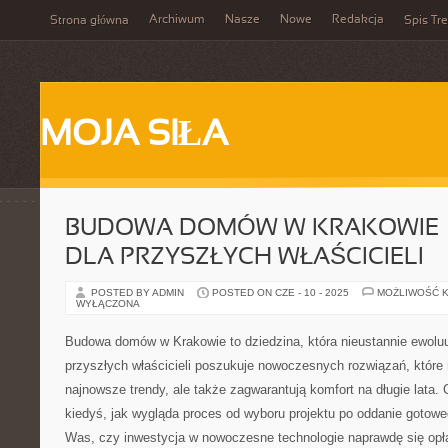
Archiwum
Nasze
Nowe
Redakcja
Strona główna
Spis Tre
MOJA SIŁA
BUDOWA DOMÓW W KRAKOWIE –
DLA PRZYSZŁYCH WŁAŚCICIELI
POSTED BY ADMIN
POSTED ON CZE - 10 - 2025
MOŻLIWOŚĆ 
WYŁĄCZONA
Budowa domów w Krakowie to dziedzina, która nieustannie ewoluu
przyszłych właścicieli poszukuje nowoczesnych rozwiązań, które 
najnowsze trendy, ale także zagwarantują komfort na długie lata. 
kiedyś, jak wygląda proces od wyboru projektu po oddanie gotow
Was, czy inwestycja w nowoczesne technologie naprawdę się opł