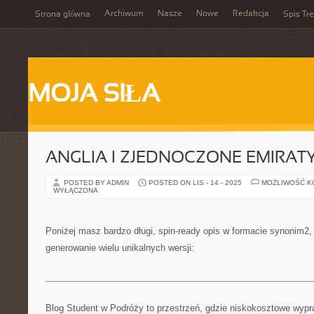
Archiwum
Nasze
Nowe
Redakcja
Strona główna
Spis Tre
MOJA SIŁA
ANGLIA I ZJEDNOCZONE EMIRAT
POSTED BY ADMIN
POSTED ON LIS - 14 - 2025
MOŻLIWOŚĆ 
WYŁĄCZONA
Poniżej masz bardzo długi, spin-ready opis w formacie synonim2
generowanie wielu unikalnych wersji:
Blog Student w Podróży to przestrzeń, gdzie niskokosztowe wypra