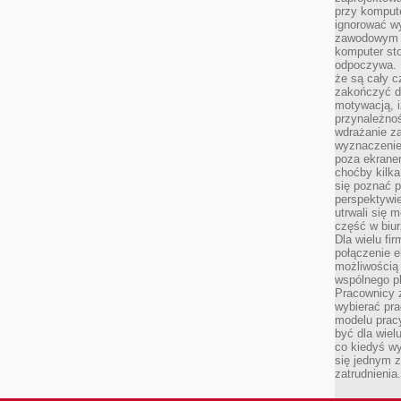
przy komput
ignorować w
zawodowym a
komputer st
odpoczywa. 
że są cały c
zakończyć dz
motywacją, i
przynależnoś
wdrażanie za
wyznaczenie 
poza ekranem
choćby kilka
się poznać 
perspektywie
utrwali się
część w biur
Dla wielu fi
połączenie e
możliwością
wspólnego pl
Pracownicy 
wybierać pr
modelu prac
być dla wiel
co kiedyś w
się jednym 
zatrudnienia.