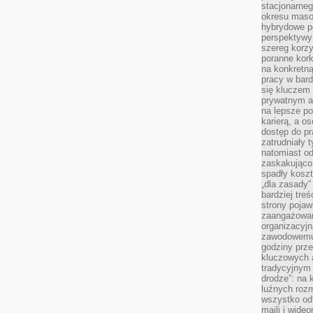
stacjonarne
okresu masow
hybrydowe po
perspektywy
szereg korzy
poranne kork
na konkretną
pracy w bard
się kluczem
prywatnym a
na lepsze p
karierą, a o
dostęp do pr
zatrudniały 
natomiast od
zaskakująco
spadły koszt
„dla zasady”
bardziej tre
strony pojaw
zaangażowani
organizacyjn
zawodowemu 
godziny prz
kluczowych 
tradycyjnym 
drodze”: na 
luźnych rozm
wszystko od
maili i wide