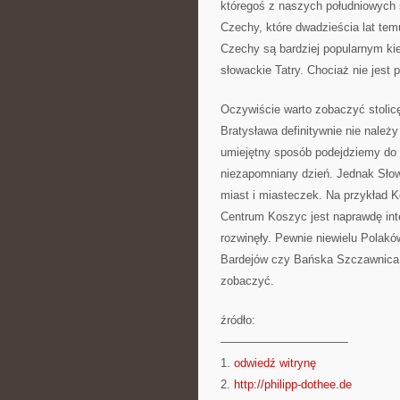
któregoś z naszych południowych 
Czechy, które dwadzieścia lat temu
Czechy są bardziej popularnym kie
słowackie Tatry. Chociaż nie jest 
Oczywiście warto zobaczyć stolic
Bratysława definitywnie nie należy 
umiejętny sposób podejdziemy do
niezapomniany dzień. Jednak Słowa
miast i miasteczek. Na przykład K
Centrum Koszyc jest naprawdę inte
rozwinęły. Pewnie niewielu Polakó
Bardejów czy Bańska Szczawnica, 
zobaczyć.
źródło:
———————————
1.
odwiedź witrynę
2.
http://philipp-dothee.de