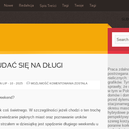
Nowe
Redakcja
Tagi
Twoje
Tagi
Spis Treści
SUB
UDAĆ SIĘ NA DŁUGI
Praca zdaln
postrzegana 
nielicznych:
grafików. Ty
A
LIP - 10 - 2025
MOŻLIWOŚĆ KOMENTOWANIA
ZOSTAŁA
sprawiły, że
GDZIE
WARTO
w tym w Pols
UDAĆ
domów i dom
SIĘ
weekend?
NA
przed dylem
DŁUGI
stacjonarne
WEEKEND?
okresu masow
ak coś świetnego. W szczególności jeżeli chodzi o ten trochę
hybrydowe po
perspektywy
zwiedzanie pięknych miast oraz poznawanie uroków
szereg korzy
strzałem w dziesiątkę jest spędzenie długiego weekendu u
poranne kork