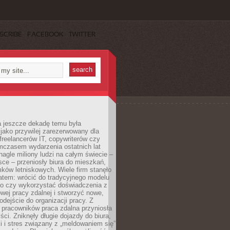
SCRIBE
FACEBOOK
TWITTER
a jeszcze dekadę temu była
jako przywilej zarezerwowany dla
 freelancerów IT, copywriterów czy
mczasem wydarzenia ostatnich lat
 nagle miliony ludzi na całym świecie –
ce – przeniosły biura do mieszkań,
ków letniskowych. Wiele firm stanęło
atem: wrócić do tradycyjnego modelu
go czy wykorzystać doświadczenia z
ej pracy zdalnej i stworzyć nowe,
dejście do organizacji pracy. Z
 pracowników praca zdalna przyniosła
ści. Zniknęły długie dojazdy do biura,
i i stres związany z „meldowaniem się”