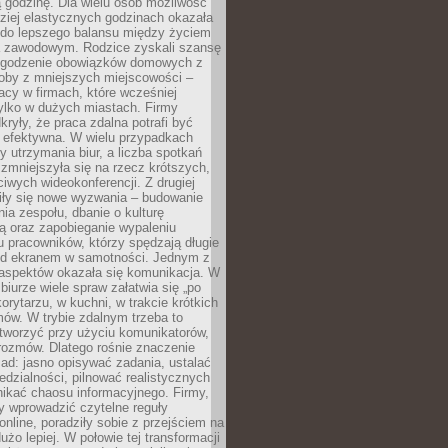
 godzinę. Dla wielu osób możliwość
ziej elastycznych godzinach okazała
 do lepszego balansu między życiem
 zawodowym. Rodzice zyskali szansę
ogodzenie obowiązków domowych z
soby z mniejszych miejscowości –
acy w firmach, które wcześniej
tylko w dużych miastach. Firmy
kryły, że praca zdalna potrafi być
 efektywna. W wielu przypadkach
y utrzymania biur, a liczba spotkań
 zmniejszyła się na rzecz krótszych,
ściwych wideokonferencji. Z drugiej
iły się nowe wyzwania – budowanie
a zespołu, dbanie o kulturę
ą oraz zapobieganie wypaleniu
pracowników, którzy spędzają długie
ed ekranem w samotności. Jednym z
aspektów okazała się komunikacja. W
biurze wiele spraw załatwia się „po
korytarzu, w kuchni, w trakcie krótkich
ów. W trybie zdalnym trzeba to
tworzyć przy użyciu komunikatorów,
orozmów. Dlatego rośnie znaczenie
ad: jasno opisywać zadania, ustalać
dzialności, pilnować realistycznych
nikać chaosu informacyjnego. Firmy,
iły wprowadzić czytelne reguły
online, poradziły sobie z przejściem na
użo lepiej. W połowie tej transformacji