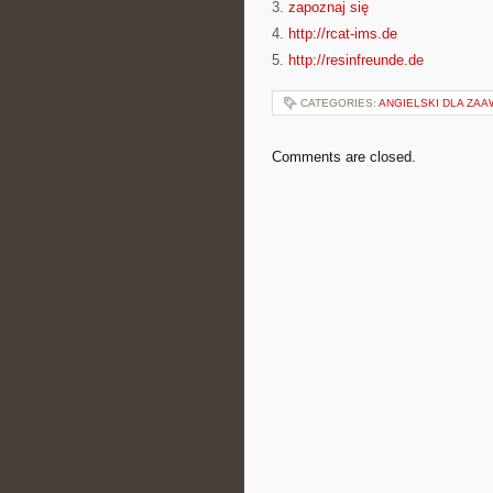
3.
zapoznaj się
4.
http://rcat-ims.de
5.
http://resinfreunde.de
CATEGORIES:
ANGIELSKI DLA ZA
Comments are closed.