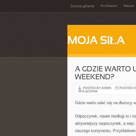
Archiwum
Nasze
Strona główna
MOJA SIŁA
A GDZIE WARTO 
WEEKEND?
POSTED BY ADMIN
POSTED ON 
WYŁĄCZONA
Gdzie warto udać się na dłuższy 
Odpoczynek, nawet niedługi to i t
aktywniejszy wypoczynek, a więc 
naszego kontynentu. Przykładowo 