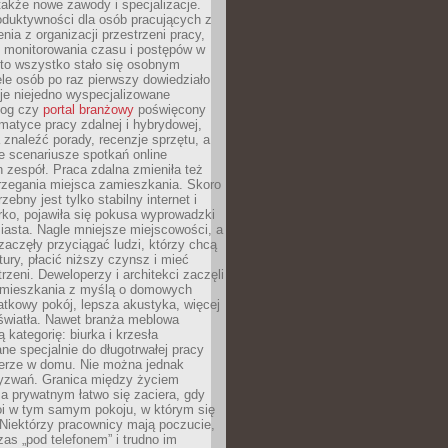
 także nowe zawody i specjalizacje.
oduktywności dla osób pracujących z
nia z organizacji przestrzeni pracy,
o monitorowania czasu i postępów w
 to wszystko stało się osobnym
le osób po raz pierwszy dowiedziało
ieje niejedno wyspecjalizowane
log czy
portal branżowy
poświęcony
matyce pracy zdalnej i hybrydowej,
znaleźć porady, recenzje sprzętu, a
e scenariusze spotkań online
h zespół. Praca zdalna zmieniła też
rzegania miejsca zamieszkania. Skoro
zebny jest tylko stabilny internet i
ko, pojawiła się pokusa wyprowadzki
iasta. Nagle mniejsze miejscowości, a
zaczęły przyciągać ludzi, którzy chcą
atury, płacić niższy czynsz i mieć
trzeni. Deweloperzy i architekci zaczęli
 mieszkania z myślą o domowych
atkowy pokój, lepsza akustyka, więcej
 światła. Nawet branża meblowa
 kategorię: biurka i krzesła
ne specjalnie do długotrwałej pracy
erze w domu. Nie można jednak
yzwań. Granica między życiem
 prywatnym łatwo się zaciera, gdy
oi w tym samym pokoju, w którym się
Niektórzy pracownicy mają poczucie,
zas „pod telefonem” i trudno im