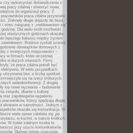
go czy wykorzystać doświadczenia z
ej pracy zdalnej i stworzyć nowe,
dejście do organizacji pracy. Z
 pracowników praca zdalna przyniosła
ści. Zniknęły długie dojazdy do biura,
i i stres związany z „meldowaniem się”
 godzinę. Dla wielu osób możliwość
ziej elastycznych godzinach okazała
 do lepszego balansu między życiem
 zawodowym. Rodzice zyskali szansę
ogodzenie obowiązków domowych z
soby z mniejszych miejscowości –
acy w firmach, które wcześniej
tylko w dużych miastach. Firmy
kryły, że praca zdalna potrafi być
 efektywna. W wielu przypadkach
y utrzymania biur, a liczba spotkań
 zmniejszyła się na rzecz krótszych,
ściwych wideokonferencji. Z drugiej
iły się nowe wyzwania – budowanie
a zespołu, dbanie o kulturę
ą oraz zapobieganie wypaleniu
pracowników, którzy spędzają długie
ed ekranem w samotności. Jednym z
aspektów okazała się komunikacja. W
biurze wiele spraw załatwia się „po
korytarzu, w kuchni, w trakcie krótkich
ów. W trybie zdalnym trzeba to
tworzyć przy użyciu komunikatorów,
orozmów. Dlatego rośnie znaczenie