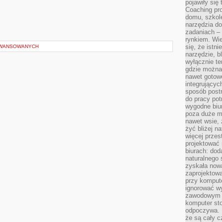
pojawiły się
Coaching pr
domu, szkole
narzędzia d
zadaniach –
rynkiem. Wie
się, że istn
AWANSOWANYCH
narzędzie, b
wyłącznie te
gdzie można 
nawet gotow
integrującyc
sposób post
do pracy potr
wygodne biur
poza duże m
nawet wsie, 
żyć bliżej n
więcej przes
projektować
biurach: dod
naturalnego
zyskała nową
zaprojektowa
przy komput
ignorować w
zawodowym a
komputer st
odpoczywa. 
że są cały c