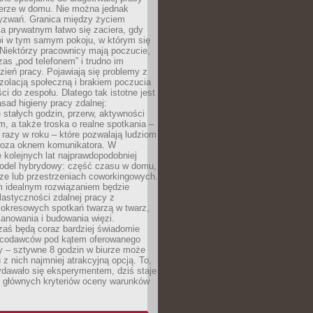
erze w domu. Nie można jednak
yzwań. Granica między życiem
 prywatnym łatwo się zaciera, gdy
oi w tym samym pokoju, w którym się
Niektórzy pracownicy mają poczucie,
zas „pod telefonem” i trudno im
ień pracy. Pojawiają się problemy z
zolacją społeczną i brakiem poczucia
ci do zespołu. Dlatego tak istotne jest
sad higieny pracy zdalnej:
stałych godzin, przerw, aktywności
, a także troska o realne spotkania –
 razy w roku – które pozwalają ludziom
poza oknem komunikatora. W
 kolejnych lat najprawdopodobniej
 model hybrydowy: część czasu w domu,
ze lub przestrzeniach coworkingowych.
rm idealnym rozwiązaniem będzie
lastyczności zdalnej pracy z
 okresowych spotkań twarzą w twarz,
anowania i budowania więzi.
zaś będą coraz bardziej świadomie
acodawców pod kątem oferowanego
y – sztywne 8 godzin w biurze może
u z nich najmniej atrakcyjną opcją. To,
ydawało się eksperymentem, dziś staje
z głównych kryteriów oceny warunków