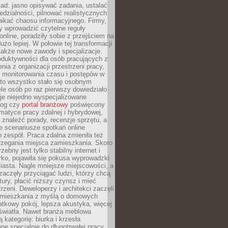
ad: jasno opisywać zadania, ustalać
dzialności, pilnować realistycznych
nikać chaosu informacyjnego. Firmy,
iły wprowadzić czytelne reguły
online, poradziły sobie z przejściem na
użo lepiej. W połowie tej transformacji
 także nowe zawody i specjalizacje.
oduktywności dla osób pracujących z
nia z organizacji przestrzeni pracy,
o monitorowania czasu i postępów w
 to wszystko stało się osobnym
le osób po raz pierwszy dowiedziało
ieje niejedno wyspecjalizowane
log czy
portal branżowy
poświęcony
matyce pracy zdalnej i hybrydowej,
znaleźć porady, recenzje sprzętu, a
e scenariusze spotkań online
h zespół. Praca zdalna zmieniła też
rzegania miejsca zamieszkania. Skoro
zebny jest tylko stabilny internet i
ko, pojawiła się pokusa wyprowadzki
iasta. Nagle mniejsze miejscowości, a
zaczęły przyciągać ludzi, którzy chcą
atury, płacić niższy czynsz i mieć
trzeni. Deweloperzy i architekci zaczęli
 mieszkania z myślą o domowych
atkowy pokój, lepsza akustyka, więcej
 światła. Nawet branża meblowa
 kategorię: biurka i krzesła
ne specjalnie do długotrwałej pracy