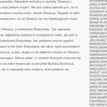
na konkretną
sąsiadów. Naturalnie wchodzą w rachubę Słowacja i
pracy w bard
 były jednym krajem. Nie jest żadną tajemnicą to, że to
się kluczem
prywatnym a
runkiem turystycznym, aniżeli Słowacja. Wyjątek to tylko
na lepsze p
karierą, a o
powiedziane, że na Słowacji nie ma interesujących miast.
dostęp do pr
zatrudniały 
ę Słowacji, a mianowicie Bratysławę. Tak naprawdę
natomiast od
zaskakująco
do najbardziej urokliwych europejskich stolic, ale jeśli w
spadły koszt
„dla zasady”
 zwiedzania Bratysławy, bez problemu można spędzić
bardziej tre
cja to nie tylko Bratysława, ale także sporo pozostałych
strony pojaw
zaangażowani
oszyce, a więc drugie co do wielkości miasto na Słowacji.
organizacyjn
resujące, dobrze widać, iż ostatnio Koszyce znacznie się
zawodowemu 
godziny prz
w zna takie miasta jak na przykład Bańska Bystrzyca,
kluczowych 
tradycyjnym 
ale to naprawdę takie miejsca, które powinno się
drodze”: na 
luźnych rozm
wszystko od
maili i wide
prostych zas
ramy odpowie
terminów i u
które potraf
komunikacji 
tryb zdalny d