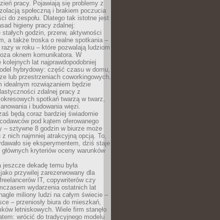
ień pracy. Pojawiają się problemy z
zolacją społeczną i brakiem poczucia
ci do zespołu. Dlatego tak istotne jest
sad higieny pracy zdalnej:
stałych godzin, przerw, aktywności
, a także troska o realne spotkania –
 razy w roku – które pozwalają ludziom
poza oknem komunikatora. W
 kolejnych lat najprawdopodobniej
 model hybrydowy: część czasu w domu,
ze lub przestrzeniach coworkingowych.
rm idealnym rozwiązaniem będzie
lastyczności zdalnej pracy z
 okresowych spotkań twarzą w twarz,
anowania i budowania więzi.
zaś będą coraz bardziej świadomie
acodawców pod kątem oferowanego
y – sztywne 8 godzin w biurze może
u z nich najmniej atrakcyjną opcją. To,
ydawało się eksperymentem, dziś staje
z głównych kryteriów oceny warunków
a jeszcze dekadę temu była
jako przywilej zarezerwowany dla
 freelancerów IT, copywriterów czy
mczasem wydarzenia ostatnich lat
 nagle miliony ludzi na całym świecie –
ce – przeniosły biura do mieszkań,
ków letniskowych. Wiele firm stanęło
atem: wrócić do tradycyjnego modelu