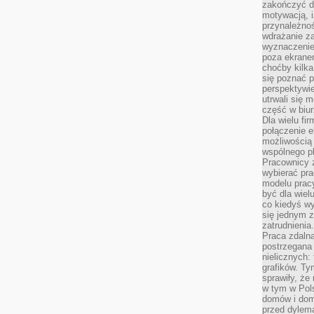
zakończyć dz
motywacją, i
przynależnoś
wdrażanie za
wyznaczenie 
poza ekranem
choćby kilka
się poznać 
perspektywie
utrwali się
część w biur
Dla wielu fi
połączenie e
możliwością
wspólnego pl
Pracownicy 
wybierać pr
modelu prac
być dla wiel
co kiedyś w
się jednym 
zatrudnienia.
Praca zdaln
postrzegana 
nielicznych:
grafików. Ty
sprawiły, że
w tym w Pols
domów i dom
przed dylem