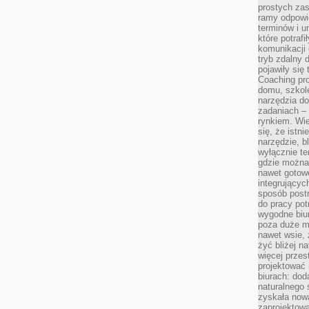
prostych zas
ramy odpowie
terminów i u
które potraf
komunikacji 
tryb zdalny d
pojawiły się
Coaching pr
domu, szkole
narzędzia d
zadaniach –
rynkiem. Wie
się, że istn
narzędzie, b
wyłącznie te
gdzie można 
nawet gotow
integrującyc
sposób post
do pracy potr
wygodne biur
poza duże m
nawet wsie, 
żyć bliżej n
więcej przes
projektować
biurach: dod
naturalnego
zyskała nową
zaprojektowa