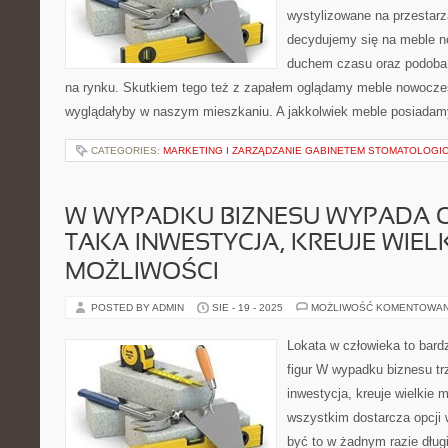
wystylizowane na przestarza
decydujemy się na meble 
duchem czasu oraz podoba 
na rynku. Skutkiem tego też z zapałem oglądamy meble nowocze
wyglądałyby w naszym mieszkaniu. A jakkolwiek meble posiadam
CATEGORIES:
MARKETING I ZARZĄDZANIE GABINETEM STOMATOLOGI
W WYPADKU BIZNESU WYPADA O
TAKA INWESTYCJA, KREUJE WIEL
MOŻLIWOŚCI
POSTED BY ADMIN
SIE - 19 - 2025
MOŻLIWOŚĆ KOMENTOWA
Lokata w człowieka to bard
figur W wypadku biznesu tr
inwestycja, kreuje wielkie 
wszystkim dostarcza opcji 
być to w żadnym razie dłu