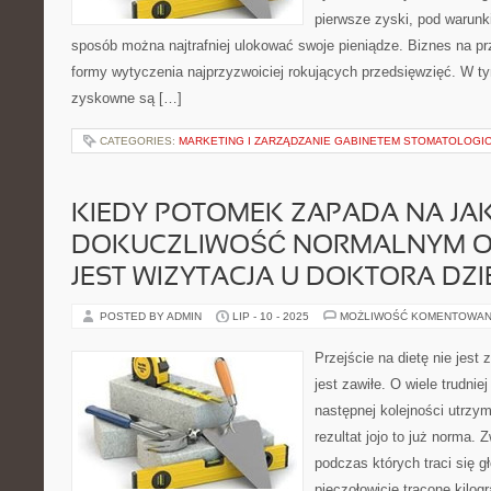
pierwsze zyski, pod warunki
sposób można najtrafniej ulokować swoje pieniądze. Biznes na pr
formy wytyczenia najprzyzwoiciej rokujących przedsięwzięć. W t
zyskowne są […]
CATEGORIES:
MARKETING I ZARZĄDZANIE GABINETEM STOMATOLOGI
KIEDY POTOMEK ZAPADA NA J
DOKUCZLIWOŚĆ NORMALNYM 
JEST WIZYTACJA U DOKTORA DZ
POSTED BY ADMIN
LIP - 10 - 2025
MOŻLIWOŚĆ KOMENTOWAN
Przejście na dietę nie jest 
jest zawiłe. O wiele trudniej
następnej kolejności utrzym
rezultat jojo to już norma.
podczas których traci się g
pieczołowicie tracone kilo