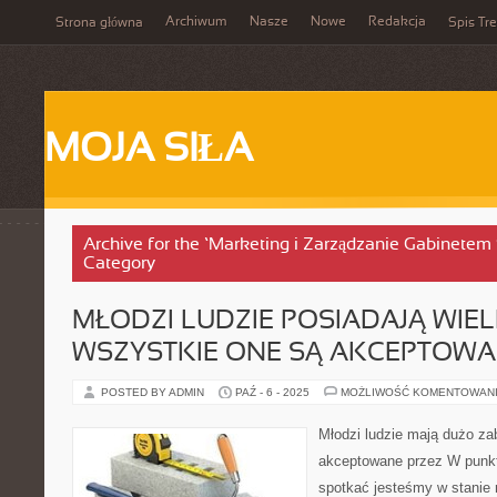
Archiwum
Nasze
Nowe
Redakcja
Strona główna
Spis Tre
MOJA SIŁA
Archive for the ‘Marketing i Zarządzanie Gabinete
Category
MŁODZI LUDZIE POSIADAJĄ WIEL
WSZYSTKIE ONE SĄ AKCEPTOWA
POSTED BY ADMIN
PAŹ - 6 - 2025
MOŻLIWOŚĆ KOMENTOWAN
Młodzi ludzie mają dużo za
akceptowane przez W punk
spotkać jesteśmy w stanie 