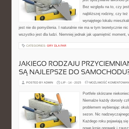
Bez względu na to, czy jes
najbliższej rodziny, czy te
wynajętego lokalu mieszkal
jest nie do pomyślenia. I naturalnie nie ma w tym teoretycznie ni
wszystko jest dla ludzi. Niemniej jednak jak upamiętnić moment,
CATEGORIES:
GRY DLA PAR
JAKIEGO RODZAJU PRZYCIEMNI
SĄ NAJLEPSZE DO SAMOCHODU
POSTED BY ADMIN
LIP - 14 - 2025
MOŻLIWOŚĆ KOMENTOWAN
Portfele skórzane niekoni
Niemalże każdy dorosły cz
problemem wybierając okul
sezon. Nic nadzwyczajnego
Każdego roku pojawiają się
nowe kroje oprawek i zausz