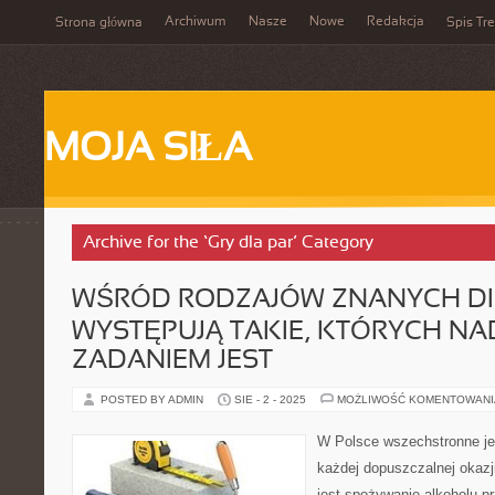
Archiwum
Nasze
Nowe
Redakcja
Strona główna
Spis Tre
MOJA SIŁA
Archive for the ‘Gry dla par’ Category
WŚRÓD RODZAJÓW ZNANYCH DI
WYSTĘPUJĄ TAKIE, KTÓRYCH N
ZADANIEM JEST
POSTED BY ADMIN
SIE - 2 - 2025
MOŻLIWOŚĆ KOMENTOWAN
W Polsce wszechstronne je
każdej dopuszczalnej okaz
jest spożywanie alkoholu pr