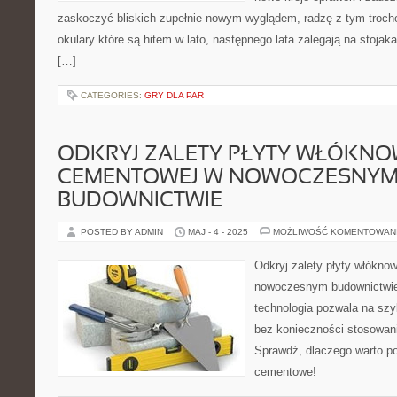
zaskoczyć bliskich zupełnie nowym wyglądem, radzę z tym troch
okulary które są hitem w lato, następnego lata zalegają na stoja
[…]
CATEGORIES:
GRY DLA PAR
ODKRYJ ZALETY PŁYTY WŁÓKNO
CEMENTOWEJ W NOWOCZESNY
BUDOWNICTWIE
POSTED BY ADMIN
MAJ - 4 - 2025
MOŻLIWOŚĆ KOMENTOWAN
Odkryj zalety płyty włókn
nowoczesnym budownictwie
technologia pozwala na szy
bez konieczności stosowani
Sprawdź, dlaczego warto po
cementowe!