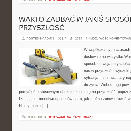
CATEGORIES:
GOTOWANIE NA RÓŻNE OKAZJE
WARTO ZADBAĆ W JAKIŚ SPOSÓ
PRZYSZŁOŚĆ
POSTED BY ADMIN
LIP - 11 - 2025
MOŻLIWOŚĆ KOMENTOWAN
W współczesnych czasach 
dosłownie na wszystko Wart
sposób o swoją przyszłość
nas w przyszłości wyczekuj
sytuacja finansowa, czy na
do życia. Wobec tego powi
pomyśleć o stosownym ubezpieczeniu się na przyszłość, poprzez
Dzisiaj jest mnóstwo sposobów na to, jak można zainwestować w
Niesłychanie […]
CATEGORIES:
GOTOWANIE NA RÓŻNE OKAZJE