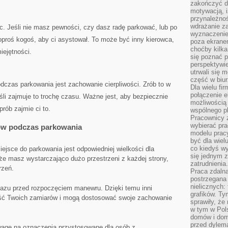
zakończyć dz
motywacją, i
przynależnoś
wdrażanie za
oc. Jeśli nie masz⁣ pewności, czy dasz radę parkować, lub po
wyznaczenie 
poproś kogoś, aby ci asystował. To może być inny kierowca,
poza ekranem
choćby kilka
iejętności.
się poznać 
perspektywie
utrwali się
część w biur
dczas ⁣parkowania jest zachowanie ⁤cierpliwości. Zrób to w
Dla wielu fi
połączenie e
jeśli zajmuje to⁤ trochę czasu. Ważne jest, aby bezpiecznie
możliwością
prób⁣ zajmie ci to.
wspólnego pl
Pracownicy 
wybierać pr
dów podczas parkowania
modelu prac
być dla wiel
co kiedyś w
iejsce do ‍parkowania jest odpowiedniej wielkości dla
się jednym 
 że masz ‍wystarczająco dużo przestrzeni z każdej strony,
zatrudnienia.
rzeń.
Praca zdaln
postrzegana 
nielicznych:
azu przed rozpoczęciem⁣ manewru. Dzięki temu inni
grafików. Ty
ć Twoich ​zamiarów‍ i mogą dostosować swoje zachowanie‌
sprawiły, że
w tym w Pols
domów i dom
przed dylem
agę na oznaczenia przystosowane⁤ dla osób z