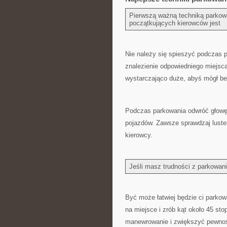
Pierwszą ważną techniką parkowa
początkujących kierowców jest
Nie⁤ należy się spieszyć ​podczas p
znalezienie odpowiedniego miejsca. 
wystarczająco duże, abyś mógł bezp
Podczas parkowania​ odwróć głowę ‌
pojazdów. Zawsze ⁤sprawdzaj‍ lust
kierowcy.
Jeśli⁣ masz​ trudności z parkowan
Być może łatwiej ⁤będzie⁤ ci parko
na miejsce i zrób ⁣kąt około 45⁤ s
manewrowanie‌ i zwiększyć pewnoś