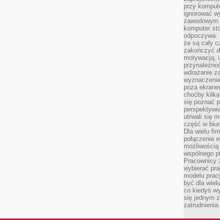
przy komput
ignorować w
zawodowym a
komputer st
odpoczywa. 
że są cały c
zakończyć dz
motywacją, i
przynależnoś
wdrażanie za
wyznaczenie 
poza ekranem
choćby kilka
się poznać 
perspektywie
utrwali się
część w biur
Dla wielu fi
połączenie e
możliwością
wspólnego pl
Pracownicy 
wybierać pr
modelu prac
być dla wiel
co kiedyś w
się jednym 
zatrudnienia.