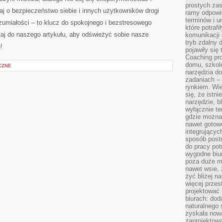
prostych zas
aj o bezpieczeństwo⁣ siebie i innych użytkowników drogi
ramy odpowie
terminów i u
rozumiałości – to klucz do ⁢spokojnego i bezstresowego
które potraf
aj do naszego‌ artykułu,⁤ aby‌ odświeżyć sobie nasze
komunikacji 
tryb zdalny d
!
pojawiły się
Coaching pr
domu, szkole
CZNE
narzędzia d
zadaniach –
rynkiem. Wie
się, że istn
narzędzie, b
wyłącznie te
gdzie można 
nawet gotow
integrującyc
sposób post
do pracy potr
wygodne biur
poza duże m
nawet wsie, 
żyć bliżej n
więcej przes
projektować
biurach: dod
naturalnego
zyskała nową
zaprojektowa