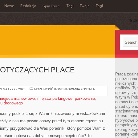
Nowe
Redakcja
Tagi
Twoje
Tagi
Spis Treści
SUB
OTYCZĄCYCH PLACE
Praca zdaln
postrzegana 
nielicznych:
grafików. Ty
7
 MAJ - 29 - 2025
MOŻLIWOŚĆ KOMENTOWANIA
ZOSTAŁA
sprawiły, że
WSKAZÓWEK
DOTYCZĄCYCH
w tym w Pols
miejsca manewrowe
,
miejsca parkingowe
,
parkowanie
,
PLACE
domów i dom
hu drogowego
MANEWROWE
przed dylem
stacjonarne
chcemy‍ podzielić się z Wami ⁣7 niezawodnymi wskazówkami
okresu masow
hybrydowe po
żdy⁢ z nas ‍ma pewne obawy przed tym⁤ etapem egzaminu
perspektywy
iliśmy przygotować dla Was poradnik, który ⁢pomoże ‍Wam z
szereg korzy
poranne kork
esteście gotowi na zdobycie nowej‍ umiejętności? ‍To⁤