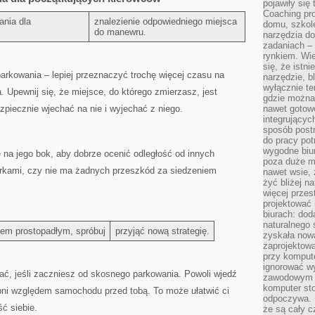
pojawiły się
Coaching pr
nia dla
znalezienie odpowiedniego miejsca
domu, szkole
do ‍manewru.
narzędzia d
zadaniach –
rynkiem. Wie
się, że istn
arkowania ⁤– lepiej przeznaczyć ‌trochę ⁢więcej ​czasu na
narzędzie, b
wyłącznie te
Upewnij‍ się, że ⁣miejsce, do którego ‌zmierzasz, jest
gdzie można 
nawet gotow
iecznie ‌wjechać na nie‍ i wyjechać z niego.
integrującyc
sposób post
do pracy potr
wygodne biur
na jego⁢ bok,‌ aby dobrze ocenić odległość od ‌innych⁢
poza duże m
erkami,⁣ czy nie ⁢ma żadnych przeszkód za siedzeniem
nawet wsie, 
żyć bliżej n
więcej przes
projektować
biurach: dod
naturalnego
iem ⁢prostopadłym, spróbuj
przyjąć nową strategię.
zyskała nową
zaprojektowa
przy komput
ignorować w
wać, jeśli zaczniesz od skosnego parkowania.⁣ Powoli wjedź
zawodowym a
komputer st
topni względem samochodu przed tobą.⁣ To może ułatwić ci
odpoczywa. 
ć siebie.
że są cały c