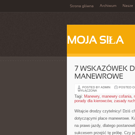
Archiwum
Nasze
Strona główna
MOJA SIŁA
7 WSKAZÓWEK D
MANEWROWE
POSTED BY ADMIN
POSTED ON
WYŁĄCZONA
Tagi:
Manewry
,
manewry cofania
,
porady dla kierowców
,
zasady ruc
Witajcie drodzy czytelnicy! Dziś 
dotyczącymi place manewrowe. Ka
na prawo jazdy, dlatego​ postanow
sukcesem przejść tę‍ próbę. ⁢Czy‍ j