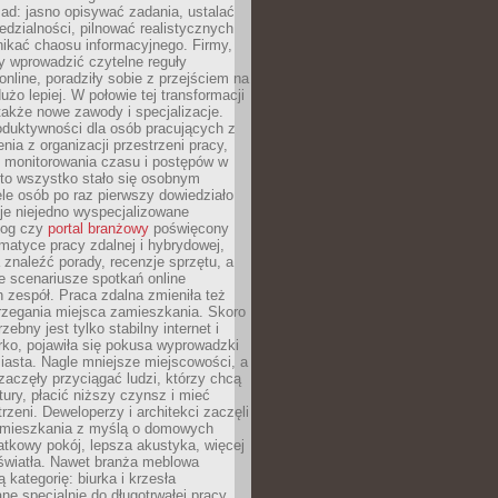
ad: jasno opisywać zadania, ustalać
dzialności, pilnować realistycznych
nikać chaosu informacyjnego. Firmy,
iły wprowadzić czytelne reguły
online, poradziły sobie z przejściem na
użo lepiej. W połowie tej transformacji
 także nowe zawody i specjalizacje.
oduktywności dla osób pracujących z
nia z organizacji przestrzeni pracy,
o monitorowania czasu i postępów w
 to wszystko stało się osobnym
le osób po raz pierwszy dowiedziało
ieje niejedno wyspecjalizowane
log czy
portal branżowy
poświęcony
matyce pracy zdalnej i hybrydowej,
znaleźć porady, recenzje sprzętu, a
e scenariusze spotkań online
h zespół. Praca zdalna zmieniła też
rzegania miejsca zamieszkania. Skoro
zebny jest tylko stabilny internet i
ko, pojawiła się pokusa wyprowadzki
iasta. Nagle mniejsze miejscowości, a
zaczęły przyciągać ludzi, którzy chcą
atury, płacić niższy czynsz i mieć
trzeni. Deweloperzy i architekci zaczęli
 mieszkania z myślą o domowych
atkowy pokój, lepsza akustyka, więcej
 światła. Nawet branża meblowa
 kategorię: biurka i krzesła
ne specjalnie do długotrwałej pracy