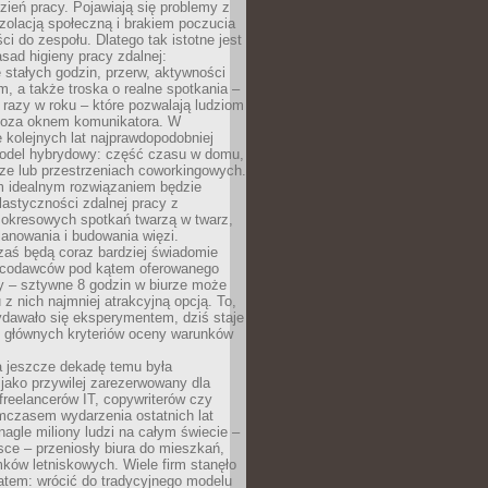
ień pracy. Pojawiają się problemy z
zolacją społeczną i brakiem poczucia
ci do zespołu. Dlatego tak istotne jest
sad higieny pracy zdalnej:
stałych godzin, przerw, aktywności
, a także troska o realne spotkania –
 razy w roku – które pozwalają ludziom
poza oknem komunikatora. W
 kolejnych lat najprawdopodobniej
 model hybrydowy: część czasu w domu,
ze lub przestrzeniach coworkingowych.
rm idealnym rozwiązaniem będzie
lastyczności zdalnej pracy z
 okresowych spotkań twarzą w twarz,
anowania i budowania więzi.
zaś będą coraz bardziej świadomie
acodawców pod kątem oferowanego
y – sztywne 8 godzin w biurze może
u z nich najmniej atrakcyjną opcją. To,
ydawało się eksperymentem, dziś staje
z głównych kryteriów oceny warunków
a jeszcze dekadę temu była
jako przywilej zarezerwowany dla
 freelancerów IT, copywriterów czy
mczasem wydarzenia ostatnich lat
 nagle miliony ludzi na całym świecie –
ce – przeniosły biura do mieszkań,
ków letniskowych. Wiele firm stanęło
atem: wrócić do tradycyjnego modelu