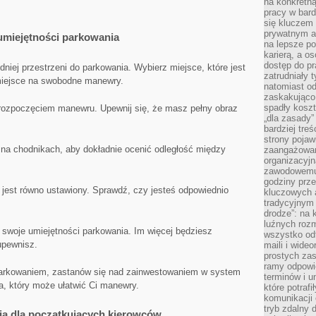
na konkretną
pracy w bard
się kluczem
prywatnym a
umiejętności parkowania
na lepsze p
karierą, a o
dostęp do pr
dniej przestrzeni do parkowania.​ Wybierz miejsce, które jest
zatrudniały 
miejsce na swobodne manewry.
natomiast od
zaskakująco
spadły koszt
ozpoczęciem ‌manewru.​ Upewnij się, ⁢że masz pełny obraz ​
„dla zasady”
bardziej tre
strony pojaw
 na chodnikach, ‌aby dokładnie ocenić ‌odległość⁢ między
zaangażowani
organizacyjn
zawodowemu 
godziny prz
 jest równo ustawiony. ‍Sprawdź, czy jesteś​ odpowiednio
kluczowych 
tradycyjnym 
drodze”: na 
luźnych rozm
‌swoje umiejętności⁤ parkowania.‍ Im więcej będziesz‌
wszystko od
 upewnisz.
maili i wide
prostych zas
ramy odpowie
arkowaniem, ⁣zastanów się nad ⁤zainwestowaniem ⁣w‌ system
terminów i u
 ⁤który może ułatwić ⁤Ci manewry.
które potraf
komunikacji 
tryb zdalny d
ia dla początkujących kierowców