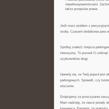
niepełnosprawnościami. Zachowan
także⁢ przepisów ⁤prawa.
Jeśli masz problem‌ z precyzyjnym 
osoby. Czasami dodatkowa para oc
Spróbuj znaleźć miejsca parkingow
intensywny. To pozwoli​ Ci uniknąć 
użytkowników drogi.
Upewnij ⁢się, że Twój​ pojazd jest
parkingowych. Sprawdź, ​czy luster
otoczenie.
Dziękujemy za przeczytanie nas
Mam nadzieję, że ‌nasze porady ok
⁣kierownicą.‍ Pamiętaj, że praktyka 