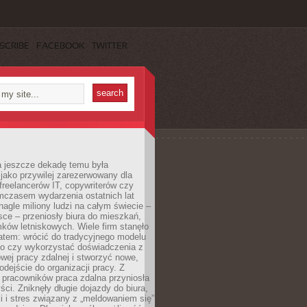
SCRIBE
FACEBOOK
TWITTER
a jeszcze dekadę temu była
jako przywilej zarezerwowany dla
 freelancerów IT, copywriterów czy
mczasem wydarzenia ostatnich lat
 nagle miliony ludzi na całym świecie –
ce – przeniosły biura do mieszkań,
ków letniskowych. Wiele firm stanęło
atem: wrócić do tradycyjnego modelu
go czy wykorzystać doświadczenia z
ej pracy zdalnej i stworzyć nowe,
dejście do organizacji pracy. Z
 pracowników praca zdalna przyniosła
ści. Zniknęły długie dojazdy do biura,
i i stres związany z „meldowaniem się”