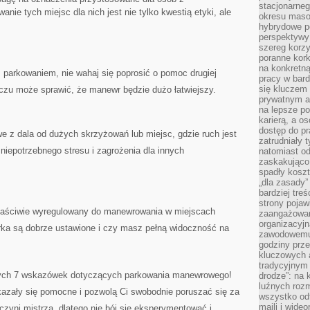
stacjonarne
ie tych miejsc⁤ dla nich jest⁤ nie tylko kwestią etyki, ale
okresu masow
hybrydowe po
perspektywy
szereg korzy
poranne kork
na konkretną
parkowaniem, ⁢nie wahaj⁣ się poprosić o pomoc⁣ drugiej
pracy w bard
się kluczem
zu może sprawić, że ⁢manewr będzie dużo łatwiejszy.
prywatnym a
na lepsze p
karierą, a o
dostęp do pr
e z dala od dużych skrzyżowań lub miejsc, gdzie ruch jest
zatrudniały 
niepotrzebnego stresu i zagrożenia ⁤dla ⁢innych
natomiast od
zaskakująco
spadły koszt
„dla zasady”
bardziej tre
strony pojaw
 ⁤właściwie wyregulowany do⁣ manewrowania w⁤ miejscach
zaangażowani
organizacyjn
ka‌ są dobrze ustawione ‍i czy‍ masz pełną widoczność na
zawodowemu 
godziny prz
kluczowych 
tradycyjnym 
zych 7 wskazówek dotyczących parkowania manewrowego!
drodze”: na 
luźnych rozm
azały się pomocne‌ i pozwolą Ci swobodnie poruszać ⁣się‍ za
wszystko od
maili i wide
czyni⁢ mistrza, dlatego nie bój ‍się eksperymentować ⁣i