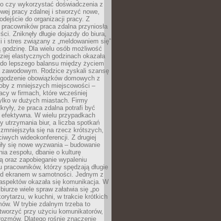
go czy wykorzystać doświadczenia z
ej pracy zdalnej i stworzyć nowe,
dejście do organizacji pracy. Z
 pracowników praca zdalna przyniosła
ści. Zniknęły długie dojazdy do biura,
i i stres związany z „meldowaniem się”
 godzinę. Dla wielu osób możliwość
ziej elastycznych godzinach okazała
 do lepszego balansu między życiem
 zawodowym. Rodzice zyskali szansę
ogodzenie obowiązków domowych z
soby z mniejszych miejscowości –
acy w firmach, które wcześniej
tylko w dużych miastach. Firmy
kryły, że praca zdalna potrafi być
 efektywna. W wielu przypadkach
y utrzymania biur, a liczba spotkań
 zmniejszyła się na rzecz krótszych,
ściwych wideokonferencji. Z drugiej
iły się nowe wyzwania – budowanie
a zespołu, dbanie o kulturę
ą oraz zapobieganie wypaleniu
pracowników, którzy spędzają długie
ed ekranem w samotności. Jednym z
aspektów okazała się komunikacja. W
biurze wiele spraw załatwia się „po
korytarzu, w kuchni, w trakcie krótkich
ów. W trybie zdalnym trzeba to
tworzyć przy użyciu komunikatorów,
orozmów. Dlatego rośnie znaczenie