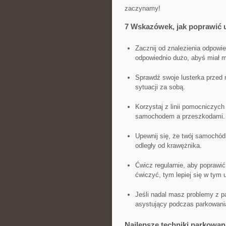
zaczynamy!
7 Wskazówek,‌ jak poprawić 
Zacznij od znalezienia ⁤odpowie
odpowiednio dużo, abyś miał 
Sprawdź swoje lusterka przed r
sytuacji ‍za sobą.
Korzystaj z linii‌ pomocniczych
samochodem a przeszkodami.
Upewnij się, że twój ⁤samochód
odległy ‍od‌ krawężnika.
Ćwicz regularnie, aby poprawić 
ćwiczyć,⁣ tym lepiej się w tym
Jeśli nadal masz problemy z p
asystujący podczas parkowania,
Najlepsze techniki parkowan