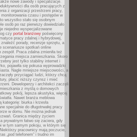
 także nowe zawody i specjalizacje.
oduktywności dla osób pracujących z
nia z organizacji przestrzeni pracy,
o monitorowania czasu i postępów w
 to wszystko stało się osobnym
le osób po raz pierwszy dowiedziało
ieje niejedno wyspecjalizowane
log czy
portal branżowy
poświęcony
matyce pracy zdalnej i hybrydowej,
znaleźć porady, recenzje sprzętu, a
e scenariusze spotkań online
h zespół. Praca zdalna zmieniła też
rzegania miejsca zamieszkania. Skoro
zebny jest tylko stabilny internet i
ko, pojawiła się pokusa wyprowadzki
iasta. Nagle mniejsze miejscowości, a
zaczęły przyciągać ludzi, którzy chcą
atury, płacić niższy czynsz i mieć
trzeni. Deweloperzy i architekci zaczęli
 mieszkania z myślą o domowych
atkowy pokój, lepsza akustyka, więcej
 światła. Nawet branża meblowa
 kategorię: biurka i krzesła
ne specjalnie do długotrwałej pracy
erze w domu. Nie można jednak
yzwań. Granica między życiem
 prywatnym łatwo się zaciera, gdy
oi w tym samym pokoju, w którym się
Niektórzy pracownicy mają poczucie,
zas „pod telefonem” i trudno im