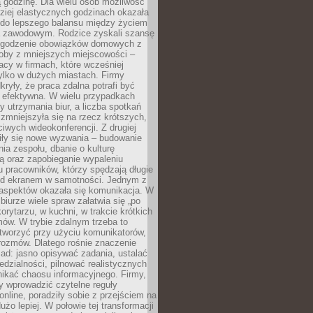
 godzinę. Dla wielu osób możliwość
ziej elastycznych godzinach okazała
 do lepszego balansu między życiem
 zawodowym. Rodzice zyskali szansę
ogodzenie obowiązków domowych z
soby z mniejszych miejscowości –
acy w firmach, które wcześniej
tylko w dużych miastach. Firmy
kryły, że praca zdalna potrafi być
 efektywna. W wielu przypadkach
y utrzymania biur, a liczba spotkań
 zmniejszyła się na rzecz krótszych,
ściwych wideokonferencji. Z drugiej
iły się nowe wyzwania – budowanie
a zespołu, dbanie o kulturę
ą oraz zapobieganie wypaleniu
pracowników, którzy spędzają długie
ed ekranem w samotności. Jednym z
aspektów okazała się komunikacja. W
biurze wiele spraw załatwia się „po
korytarzu, w kuchni, w trakcie krótkich
ów. W trybie zdalnym trzeba to
tworzyć przy użyciu komunikatorów,
orozmów. Dlatego rośnie znaczenie
ad: jasno opisywać zadania, ustalać
dzialności, pilnować realistycznych
nikać chaosu informacyjnego. Firmy,
iły wprowadzić czytelne reguły
online, poradziły sobie z przejściem na
użo lepiej. W połowie tej transformacji