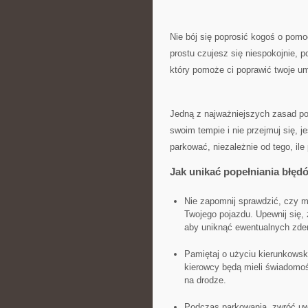
Nie bój ⁤się poprosić kogoś o ⁤pom
prostu czujesz się​ niespokojnie, 
który⁢ pomoże ci poprawić twoje um
Jedną z⁤ najważniejszych zasad​ po
swoim ‍tempie i nie ⁣przejmuj się, 
parkować,⁢ niezależnie‌ od tego, ile 
Jak unikać popełniania błę
Nie⁢ zapomnij sprawdzić, czy m
Twojego pojazdu. Upewnij się,‌
aby uniknąć ewentualnych zde
Pamiętaj o użyciu kierunkowsk
kierowcy będą mieli świadomoś
na drodze.
Podczas parkowania, zwróć⁣ uw