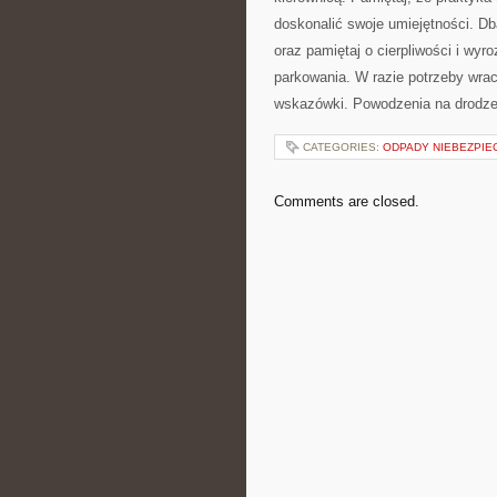
doskonalić swoje ⁤umiejętności. Db
⁤oraz pamiętaj o cierpliwości ⁢i wy
parkowania. W razie potrzeby ‌wrac
⁣wskazówki. Powodzenia na⁤ drodze
CATEGORIES:
ODPADY NIEBEZPIE
Comments are closed.