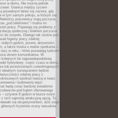
erze w domu. Nie można jednak
yzwań. Granica między życiem
 prywatnym łatwo się zaciera, gdy
oi w tym samym pokoju, w którym się
Niektórzy pracownicy mają poczucie,
zas „pod telefonem” i trudno im
ień pracy. Pojawiają się problemy z
zolacją społeczną i brakiem poczucia
ci do zespołu. Dlatego tak istotne jest
sad higieny pracy zdalnej:
stałych godzin, przerw, aktywności
, a także troska o realne spotkania –
 razy w roku – które pozwalają ludziom
poza oknem komunikatora. W
 kolejnych lat najprawdopodobniej
 model hybrydowy: część czasu w domu,
ze lub przestrzeniach coworkingowych.
rm idealnym rozwiązaniem będzie
lastyczności zdalnej pracy z
 okresowych spotkań twarzą w twarz,
anowania i budowania więzi.
zaś będą coraz bardziej świadomie
acodawców pod kątem oferowanego
y – sztywne 8 godzin w biurze może
u z nich najmniej atrakcyjną opcją. To,
ydawało się eksperymentem, dziś staje
z głównych kryteriów oceny warunków