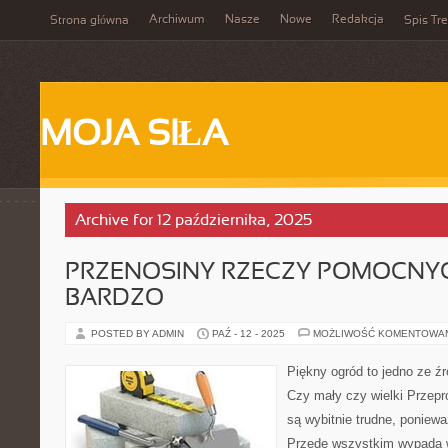
Archiwum
Nasze
Nowe
Redakcja
Strona główna
Spis Tre
MOJA SIŁA
Archive for 12 października, 2025
PRZENOSINY RZECZY POMOCNY
BARDZO
POSTED BY ADMIN
PAŹ - 12 - 2025
MOŻLIWOŚĆ KOMENTOWA
Piękny ogród to jedno ze źr
Czy mały czy wielki Przep
są wybitnie trudne, poniewa
Przede wszystkim wypada w