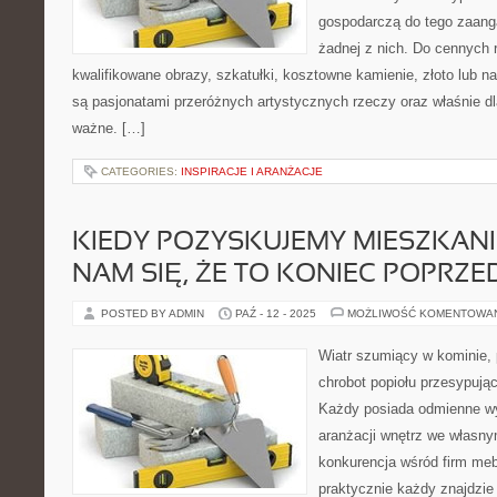
gospodarczą do tego zaang
żadnej z nich. Do cennych
kwalifikowane obrazy, szkatułki, kosztowne kamienie, złoto lub na
są pasjonatami przeróżnych artystycznych rzeczy oraz właśnie dla
ważne. […]
CATEGORIES:
INSPIRACJE I ARANŻACJE
KIEDY POZYSKUJEMY MIESZKANI
NAM SIĘ, ŻE TO KONIEC POPRZE
POSTED BY ADMIN
PAŹ - 12 - 2025
MOŻLIWOŚĆ KOMENTOWA
Wiatr szumiący w kominie, 
chrobot popiołu przesypując
Każdy posiada odmienne w
aranżacji wnętrz we własn
konkurencja wśród firm meb
praktycznie każdy znajdzie