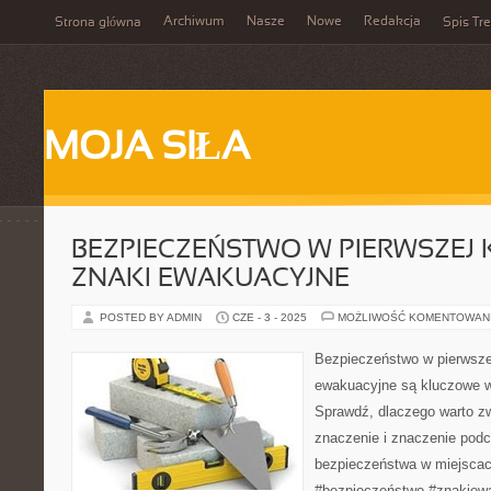
Archiwum
Nasze
Nowe
Redakcja
Strona główna
Spis Tre
MOJA SIŁA
BEZPIECZEŃSTWO W PIERWSZEJ 
ZNAKI EWAKUACYJNE
POSTED BY ADMIN
CZE - 3 - 2025
MOŻLIWOŚĆ KOMENTOWAN
Bezpieczeństwo w pierwszej
ewakuacyjne są kluczowe w
Sprawdź, dlaczego warto z
znaczenie i znaczenie pod
bezpieczeństwa w miejscac
#bezpieczeństwo #znakiewa