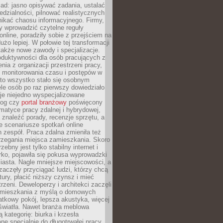
ad: jasno opisywać zadania, ustalać
dzialności, pilnować realistycznych
nikać chaosu informacyjnego. Firmy,
iły wprowadzić czytelne reguły
online, poradziły sobie z przejściem na
użo lepiej. W połowie tej transformacji
 także nowe zawody i specjalizacje.
oduktywności dla osób pracujących z
nia z organizacji przestrzeni pracy,
o monitorowania czasu i postępów w
 to wszystko stało się osobnym
le osób po raz pierwszy dowiedziało
ieje niejedno wyspecjalizowane
log czy
portal branżowy
poświęcony
matyce pracy zdalnej i hybrydowej,
znaleźć porady, recenzje sprzętu, a
e scenariusze spotkań online
h zespół. Praca zdalna zmieniła też
rzegania miejsca zamieszkania. Skoro
zebny jest tylko stabilny internet i
ko, pojawiła się pokusa wyprowadzki
iasta. Nagle mniejsze miejscowości, a
zaczęły przyciągać ludzi, którzy chcą
atury, płacić niższy czynsz i mieć
trzeni. Deweloperzy i architekci zaczęli
 mieszkania z myślą o domowych
atkowy pokój, lepsza akustyka, więcej
 światła. Nawet branża meblowa
 kategorię: biurka i krzesła
ne specjalnie do długotrwałej pracy