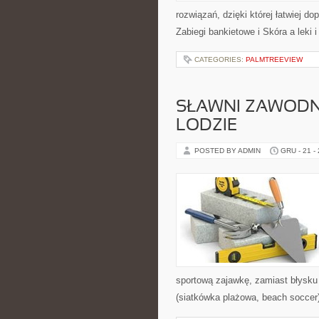
rozwiązań, dzięki której łatwiej d
Zabiegi bankietowe i Skóra a leki 
CATEGORIES:
PALMTREEVIEW
SŁAWNI ZAWODNI
LODZIE
POSTED BY ADMIN
GRU - 21 -
sportową zajawkę, zamiast błysku 
(siatkówka plażowa, beach socce