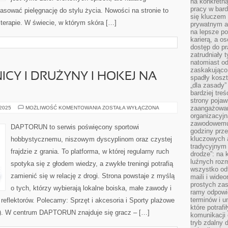
na konkretną
pracy w bard
opasować pielęgnację do stylu życia. Nowości na stronie to
się kluczem
i terapie. W świecie, w którym skóra […]
prywatnym a
na lepsze p
karierą, a o
dostęp do pr
zatrudniały 
natomiast od
zaskakująco
CY I DRUŻYNY I HOKEJ NA
spadły koszt
„dla zasady”
bardziej tre
strony pojaw
SŁAWNI
zaangażowani
 2025
MOŻLIWOŚĆ KOMENTOWANIA
ZOSTAŁA WYŁĄCZONA
ZAWODNICY
organizacyjn
I
zawodowemu 
DRUŻYNY
DAPTORUN to serwis poświęcony sportowi
I
godziny prz
HOKEJ
kluczowych 
hobbystycznemu, niszowym dyscyplinom oraz czystej
NA
tradycyjnym 
LODZIE
frajdzie z grania. To platforma, w której regularny ruch
drodze”: na 
luźnych rozm
spotyka się z głodem wiedzy, a zwykłe treningi potrafią
wszystko od
zamienić się w relację z drogi. Strona powstaje z myślą
maili i wide
prostych zas
o tych, którzy wybierają lokalne boiska, małe zawody i
ramy odpowie
terminów i u
reflektorów. Polecamy: Sprzęt i akcesoria i Sporty plażowe
które potraf
r). W centrum DAPTORUN znajduje się gracz – […]
komunikacji 
tryb zdalny d