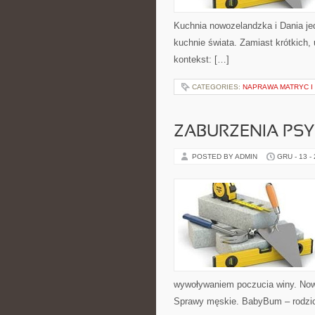
Kuchnia nowozelandzka i Dania je
kuchnie świata. Zamiast krótkich, 
kontekst: […]
CATEGORIES:
NAPRAWA MATRYC 
ZABURZENIA PS
POSTED BY ADMIN
GRU - 13 -
wywoływaniem poczucia winy. Nowo
Sprawy męskie. BabyBum – rodzici