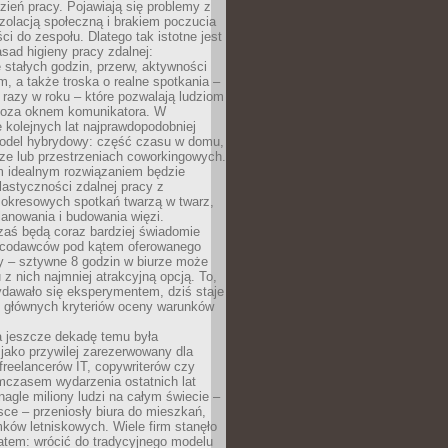
ień pracy. Pojawiają się problemy z
zolacją społeczną i brakiem poczucia
ci do zespołu. Dlatego tak istotne jest
sad higieny pracy zdalnej:
stałych godzin, przerw, aktywności
, a także troska o realne spotkania –
 razy w roku – które pozwalają ludziom
poza oknem komunikatora. W
 kolejnych lat najprawdopodobniej
 model hybrydowy: część czasu w domu,
ze lub przestrzeniach coworkingowych.
rm idealnym rozwiązaniem będzie
lastyczności zdalnej pracy z
 okresowych spotkań twarzą w twarz,
anowania i budowania więzi.
zaś będą coraz bardziej świadomie
acodawców pod kątem oferowanego
y – sztywne 8 godzin w biurze może
u z nich najmniej atrakcyjną opcją. To,
ydawało się eksperymentem, dziś staje
z głównych kryteriów oceny warunków
a jeszcze dekadę temu była
jako przywilej zarezerwowany dla
 freelancerów IT, copywriterów czy
mczasem wydarzenia ostatnich lat
 nagle miliony ludzi na całym świecie –
ce – przeniosły biura do mieszkań,
ków letniskowych. Wiele firm stanęło
atem: wrócić do tradycyjnego modelu