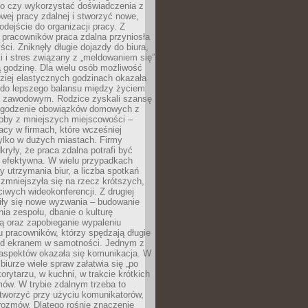
go czy wykorzystać doświadczenia z
ej pracy zdalnej i stworzyć nowe,
dejście do organizacji pracy. Z
 pracowników praca zdalna przyniosła
ści. Zniknęły długie dojazdy do biura,
i i stres związany z „meldowaniem się”
 godzinę. Dla wielu osób możliwość
ziej elastycznych godzinach okazała
 do lepszego balansu między życiem
 zawodowym. Rodzice zyskali szansę
ogodzenie obowiązków domowych z
soby z mniejszych miejscowości –
acy w firmach, które wcześniej
tylko w dużych miastach. Firmy
kryły, że praca zdalna potrafi być
 efektywna. W wielu przypadkach
y utrzymania biur, a liczba spotkań
 zmniejszyła się na rzecz krótszych,
ściwych wideokonferencji. Z drugiej
iły się nowe wyzwania – budowanie
a zespołu, dbanie o kulturę
ą oraz zapobieganie wypaleniu
pracowników, którzy spędzają długie
ed ekranem w samotności. Jednym z
aspektów okazała się komunikacja. W
biurze wiele spraw załatwia się „po
korytarzu, w kuchni, w trakcie krótkich
ów. W trybie zdalnym trzeba to
tworzyć przy użyciu komunikatorów,
orozmów. Dlatego rośnie znaczenie