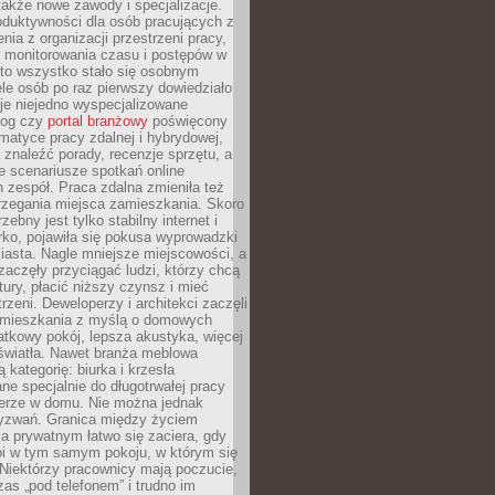
 także nowe zawody i specjalizacje.
oduktywności dla osób pracujących z
nia z organizacji przestrzeni pracy,
o monitorowania czasu i postępów w
 to wszystko stało się osobnym
le osób po raz pierwszy dowiedziało
ieje niejedno wyspecjalizowane
log czy
portal branżowy
poświęcony
matyce pracy zdalnej i hybrydowej,
znaleźć porady, recenzje sprzętu, a
e scenariusze spotkań online
h zespół. Praca zdalna zmieniła też
rzegania miejsca zamieszkania. Skoro
zebny jest tylko stabilny internet i
ko, pojawiła się pokusa wyprowadzki
iasta. Nagle mniejsze miejscowości, a
zaczęły przyciągać ludzi, którzy chcą
atury, płacić niższy czynsz i mieć
trzeni. Deweloperzy i architekci zaczęli
 mieszkania z myślą o domowych
atkowy pokój, lepsza akustyka, więcej
 światła. Nawet branża meblowa
 kategorię: biurka i krzesła
ne specjalnie do długotrwałej pracy
erze w domu. Nie można jednak
yzwań. Granica między życiem
 prywatnym łatwo się zaciera, gdy
oi w tym samym pokoju, w którym się
Niektórzy pracownicy mają poczucie,
zas „pod telefonem” i trudno im