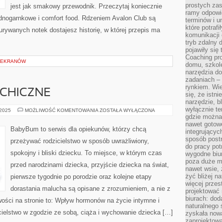
prostych zas
jest jak smakowy przewodnik. Przeczytaj koniecznie
ramy odpowie
dnogarnkowe i comfort food. Rdzeniem Avalon Club są
terminów i u
które potraf
urywanych notek dostajesz historię, w której przepis ma
komunikacji 
tryb zdalny d
pojawiły się
Coaching pr
I EKRANÓW
domu, szkole
narzędzia d
zadaniach –
rynkiem. Wie
YCHICZNE
się, że istn
narzędzie, b
wyłącznie te
ZABURZENIA
 2025
MOŻLIWOŚĆ KOMENTOWANIA
ZOSTAŁA WYŁĄCZONA
PSYCHICZNE
gdzie można 
nawet gotow
BabyBum to serwis dla opiekunów, którzy chcą
integrującyc
sposób post
przeżywać rodzicielstwo w sposób uwrażliwiony,
do pracy potr
spokojny i bliski dziecku. To miejsce, w którym czas
wygodne biur
poza duże m
przed narodzinami dziecka, przyjście dziecka na świat,
nawet wsie, 
żyć bliżej n
pierwsze tygodnie po porodzie oraz kolejne etapy
więcej przes
dorastania malucha są opisane z zrozumieniem, a nie z
projektować
biurach: dod
ści na stronie to: Wpływ hormonów na życie intymne i
naturalnego
elstwo w zgodzie ze sobą, ciąża i wychowanie dziecka […]
zyskała nową
zaprojektowa