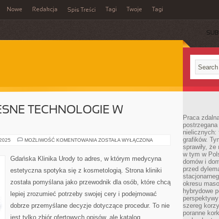
Nowe
Redakcja
Tagi
Twoje
Tagi
Spis Treści
SUB
ESNE TECHNOLOGIE W
Praca zdaln
postrzegana 
nielicznych:
grafików. Ty
BLOG
 2025
MOŻLIWOŚĆ KOMENTOWANIA
ZOSTAŁA WYŁĄCZONA
I
sprawiły, że
NOWOCZESNE
w tym w Pols
TECHNOLOGIE
Gdańska Klinika Urody to adres, w którym medycyna
domów i dom
W
KOSMETOLOGII
przed dylem
estetyczna spotyka się z kosmetologią. Strona kliniki
stacjonarne
została pomyślana jako przewodnik dla osób, które chcą
okresu masow
hybrydowe po
lepiej zrozumieć potrzeby swojej cery i podejmować
perspektywy
dobrze przemyślane decyzje dotyczące procedur. To nie
szereg korzy
poranne kork
jest tylko zbiór ofertowych opisów, ale katalog