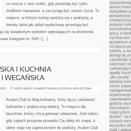
stacjonarne
co można z nimi zrobić, gdy przestają być tylko
okresu masow
środkiem transportu, a zaczynają być stylem życia. To
hybrydowe po
perspektywy
miejsce, w którym tuning spotyka się z praktyką, a
szereg korzy
poranne kork
tematy takie jak układ wydechowy przestają być
na konkretną
ją się świadomym wyborem wpływającym na brzmienie,
pracy w bard
się kluczem
awe kategorie to: Drift i […]
prywatnym a
na lepsze p
karierą, a o
dostęp do pr
zatrudniały 
natomiast od
zaskakująco
SKA I KUCHNIA
spadły koszt
„dla zasady”
 I WEGAŃSKA
bardziej tre
strony pojaw
KUCHNIA
 2025
MOŻLIWOŚĆ KOMENTOWANIA
ZOSTAŁA WYŁĄCZONA
zaangażowani
GRUZIŃSKA
organizacyjn
I
KUCHNIA
zawodowemu 
Avalon Club to blog kulinarny, który łączy ciekawość
WEGETARIAŃSKA
godziny prz
I
kulinariów z praktyczną wiedzą. To miejsce dla
kluczowych 
WEGAŃSKA
tradycyjnym 
łasuchów, którzy chcą gotować odważniej. Jeśli lubisz,
drodze”: na 
gdy zapach przypraw prowadzi Cię dalej niż mapa, a
luźnych rozm
wszystko od
talerz staje się zaproszeniem do podróży, Avalon Club
maili i wide