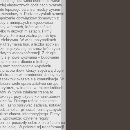
 godzinę. Dla wielu osób możliwość
ziej elastycznych godzinach okazała
 do lepszego balansu między życiem
 zawodowym. Rodzice zyskali szansę
ogodzenie obowiązków domowych z
soby z mniejszych miejscowości –
acy w firmach, które wcześniej
tylko w dużych miastach. Firmy
kryły, że praca zdalna potrafi być
 efektywna. W wielu przypadkach
y utrzymania biur, a liczba spotkań
 zmniejszyła się na rzecz krótszych,
ściwych wideokonferencji. Z drugiej
iły się nowe wyzwania – budowanie
a zespołu, dbanie o kulturę
ą oraz zapobieganie wypaleniu
pracowników, którzy spędzają długie
ed ekranem w samotności. Jednym z
aspektów okazała się komunikacja. W
biurze wiele spraw załatwia się „po
korytarzu, w kuchni, w trakcie krótkich
ów. W trybie zdalnym trzeba to
tworzyć przy użyciu komunikatorów,
orozmów. Dlatego rośnie znaczenie
ad: jasno opisywać zadania, ustalać
dzialności, pilnować realistycznych
nikać chaosu informacyjnego. Firmy,
iły wprowadzić czytelne reguły
online, poradziły sobie z przejściem na
użo lepiej. W połowie tej transformacji