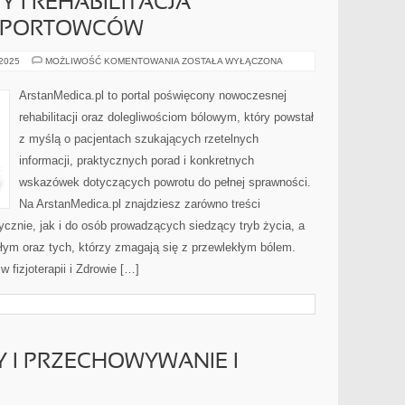
Y I REHABILITACJA
SPORTOWCÓW
KONTUZJE
 2025
MOŻLIWOŚĆ KOMENTOWANIA
ZOSTAŁA WYŁĄCZONA
I
URAZY
I
ArstanMedica.pl to portal poświęcony nowoczesnej
REHABILITACJA
POURAZOWA
rehabilitacji oraz dolegliwościom bólowym, który powstał
U
SPORTOWCÓW
z myślą o pacjentach szukających rzetelnych
informacji, praktycznych porad i konkretnych
wskazówek dotyczących powrotu do pełnej sprawności.
Na ArstanMedica.pl znajdziesz zarówno treści
cznie, jak i do osób prowadzących siedzący tryb życia, a
łym oraz tych, którzy zmagają się z przewlekłym bólem.
 fizjoterapii i Zdrowie […]
Y I PRZECHOWYWANIE I