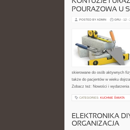
KONTUZJE I URAZ
POURAZOWA U 
POSTED BY ADMIN
GRU - 12 -
skierowane do osób aktywnych fizy
także do pacjentów w wieku dojrza
Zobacz też: Nowości i wydarzenia w
CATEGORIES:
KUCHNIE ŚWIATA
ELEKTRONIKA DI
ORGANIZACJA