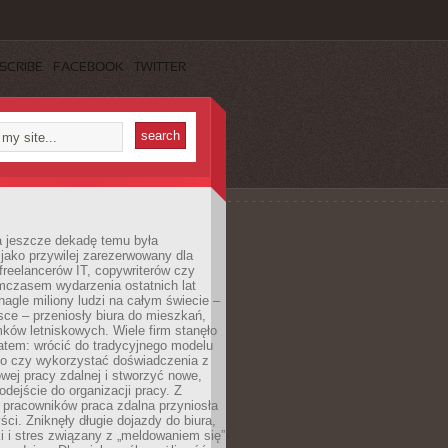
SCRIBE
FACEBOOK
TWITTER
a jeszcze dekadę temu była
jako przywilej zarezerwowany dla
 freelancerów IT, copywriterów czy
mczasem wydarzenia ostatnich lat
 nagle miliony ludzi na całym świecie –
ce – przeniosły biura do mieszkań,
ków letniskowych. Wiele firm stanęło
atem: wrócić do tradycyjnego modelu
go czy wykorzystać doświadczenia z
ej pracy zdalnej i stworzyć nowe,
dejście do organizacji pracy. Z
 pracowników praca zdalna przyniosła
ści. Zniknęły długie dojazdy do biura,
i i stres związany z „meldowaniem się”