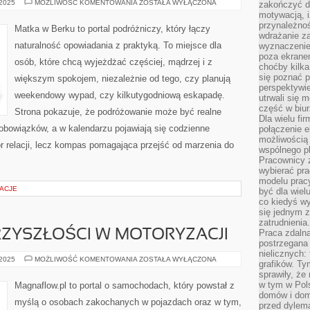
KUALA
 2025
MOŻLIWOŚĆ KOMENTOWANIA
ZOSTAŁA WYŁĄCZONA
zakończyć dz
LUMPUR
motywacją, i
I
przynależnoś
MONACHIUM
Matka w Berku to portal podróżniczy, który łączy
wdrażanie za
naturalność opowiadania z praktyką. To miejsce dla
wyznaczenie 
poza ekranem
osób, które chcą wyjeżdżać częściej, mądrzej i z
choćby kilka
się poznać 
większym spokojem, niezależnie od tego, czy planują
perspektywie
weekendowy wypad, czy kilkutygodniową eskapadę.
utrwali się
część w biur
Strona pokazuje, że podróżowanie może być realne
Dla wielu fi
 obowiązków, a w kalendarzu pojawiają się codzienne
połączenie e
możliwością
iór relacji, lecz kompas pomagająca przejść od marzenia do
wspólnego pl
Pracownicy 
wybierać pr
modelu prac
ŻACJE
być dla wiel
co kiedyś w
się jednym 
zatrudnienia.
ZYSZŁOŚCI W MOTORYZACJI
Praca zdaln
postrzegana 
nielicznych:
TECHNOLOGIE
 2025
MOŻLIWOŚĆ KOMENTOWANIA
ZOSTAŁA WYŁĄCZONA
grafików. Ty
PRZYSZŁOŚCI
sprawiły, że
W
MOTORYZACJI
w tym w Pols
Magnaflow.pl to portal o samochodach, który powstał z
domów i dom
myślą o osobach zakochanych w pojazdach oraz w tym,
przed dylem