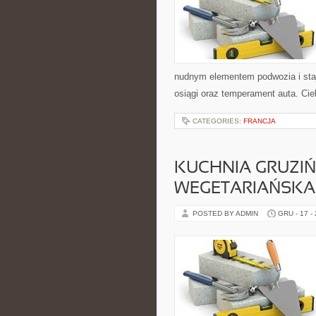
nudnym elementem podwozia i sta
osiągi oraz temperament auta. Ciek
CATEGORIES:
FRANCJA
KUCHNIA GRUZIŃ
WEGETARIAŃSKA
POSTED BY ADMIN
GRU - 17 -