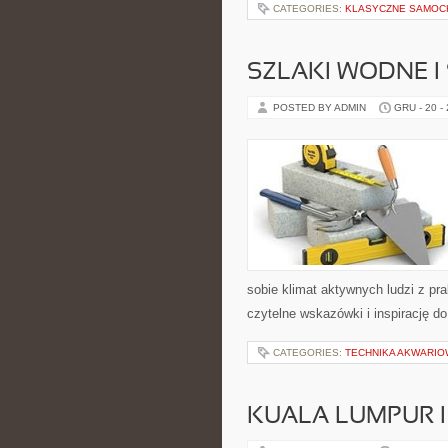
CATEGORIES:
KLASYCZNE SAMOC
SZLAKI WODNE I
POSTED BY ADMIN
GRU - 20 -
sobie klimat aktywnych ludzi z p
czytelne wskazówki i inspirację d
CATEGORIES:
TECHNIKA AKWARI
KUALA LUMPUR 