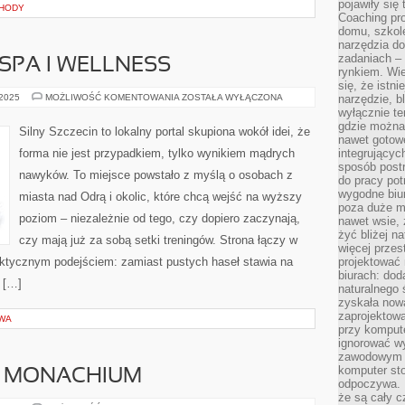
pojawiły się
HODY
Coaching pr
domu, szkole
narzędzia d
zadaniach –
 SPA I WELLNESS
rynkiem. Wie
się, że istn
SZLAKI
 2025
MOŻLIWOŚĆ KOMENTOWANIA
ZOSTAŁA WYŁĄCZONA
narzędzie, b
WODNE
wyłącznie te
I
gdzie można 
SPA
Silny Szczecin to lokalny portal skupiona wokół idei, że
I
nawet gotow
WELLNESS
forma nie jest przypadkiem, tylko wynikiem mądrych
integrującyc
sposób post
nawyków. To miejsce powstało z myślą o osobach z
do pracy potr
wygodne biur
miasta nad Odrą i okolic, które chcą wejść na wyższy
poza duże m
poziom – niezależnie od tego, czy dopiero zaczynają,
nawet wsie, 
żyć bliżej n
czy mają już za sobą setki treningów. Strona łączy w
więcej przes
raktycznym podejściem: zamiast pustych haseł stawia na
projektować
biurach: dod
o […]
naturalnego
zyskała nową
zaprojektowa
OWA
przy komput
ignorować w
zawodowym a
komputer st
I MONACHIUM
odpoczywa. 
że są cały c