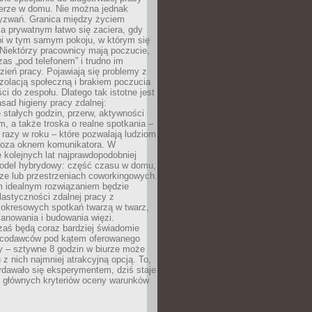
erze w domu. Nie można jednak
yzwań. Granica między życiem
 prywatnym łatwo się zaciera, gdy
oi w tym samym pokoju, w którym się
Niektórzy pracownicy mają poczucie,
zas „pod telefonem” i trudno im
ień pracy. Pojawiają się problemy z
zolacją społeczną i brakiem poczucia
ci do zespołu. Dlatego tak istotne jest
sad higieny pracy zdalnej:
stałych godzin, przerw, aktywności
, a także troska o realne spotkania –
 razy w roku – które pozwalają ludziom
poza oknem komunikatora. W
 kolejnych lat najprawdopodobniej
 model hybrydowy: część czasu w domu,
ze lub przestrzeniach coworkingowych.
rm idealnym rozwiązaniem będzie
lastyczności zdalnej pracy z
 okresowych spotkań twarzą w twarz,
anowania i budowania więzi.
zaś będą coraz bardziej świadomie
acodawców pod kątem oferowanego
y – sztywne 8 godzin w biurze może
u z nich najmniej atrakcyjną opcją. To,
ydawało się eksperymentem, dziś staje
z głównych kryteriów oceny warunków