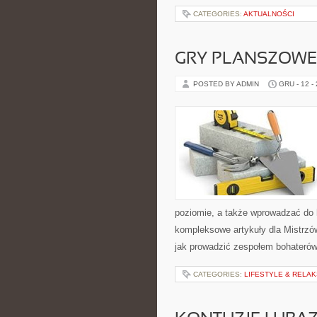
CATEGORIES:
AKTUALNOŚCI
GRY PLANSZOWE
POSTED BY ADMIN
GRU - 12 -
poziomie, a także wprowadzać do 
kompleksowe artykuły dla Mistrzów
jak prowadzić zespołem bohaterów
CATEGORIES:
LIFESTYLE & RELAK