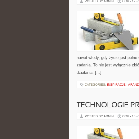
POSTED BY ADMIN
GRU - 19 -
nawet wtedy, gdy życie jest pełne
zadania. To nie jest wyłącznie zb
działania: […]
CATEGORIES:
INSPIRACJE I ARAN
TECHNOLOGIE PR
POSTED BY ADMIN
GRU - 18 -