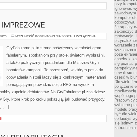
przy komput
ignorować w
zawodowym a
komputer st
odpoczywa. 
 IMPREZOWE
że są cały c
zakończyć dz
motywacją, i
GRY
 2025
MOŻLIWOŚĆ KOMENTOWANIA
ZOSTAŁA WYŁĄCZONA
PLANSZOWE
przynależnoś
IMPREZOWE
wdrażanie za
GryFabularne.pl to strona poświęcony w całości grom
wyznaczenie 
poza ekranem
fabularnym, spotkaniom przy stole, światom wyobraźni,
choćby kilka
a także praktycznym poradnikom dla Mistrzów Gry i
się poznać 
perspektywie
bohaterów kampanii. To przestrzeń, w którym pasja do
utrwali się
opowiadania historii łączy się z konkretnymi materiałami
część w biur
Dla wielu fi
pomagającymi prowadzić sesje RPG na wysokim
połączenie e
możliwością
hobby zupełnie debiutantów. Na GryFabularne.pl znajdziesz
wspólnego pl
 Gry, które krok po kroku pokazują, jak budować przygody,
Pracownicy 
wybierać pr
, […]
modelu prac
być dla wiel
co kiedyś w
S
się jednym 
zatrudnienia.