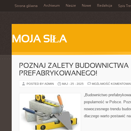
Archiwum
Nasze
Nowe
Redakcja
Strona główna
Spis Tre
MOJA SIŁA
POZNAJ ZALETY BUDOWNICTWA
PREFABRYKOWANEGO!
POSTED BY ADMIN
MAJ - 25 - 2025
MOŻLIWOŚĆ KOMENTOWA
„Budownictwo prefabrykow
popularność w Polsce. Pozn
nowoczesnego trendu budowl
dlaczego warto postawić na 