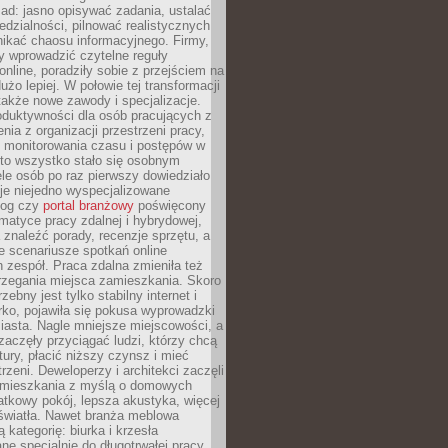
ad: jasno opisywać zadania, ustalać
dzialności, pilnować realistycznych
nikać chaosu informacyjnego. Firmy,
iły wprowadzić czytelne reguły
online, poradziły sobie z przejściem na
użo lepiej. W połowie tej transformacji
 także nowe zawody i specjalizacje.
oduktywności dla osób pracujących z
nia z organizacji przestrzeni pracy,
o monitorowania czasu i postępów w
 to wszystko stało się osobnym
le osób po raz pierwszy dowiedziało
ieje niejedno wyspecjalizowane
log czy
portal branżowy
poświęcony
matyce pracy zdalnej i hybrydowej,
znaleźć porady, recenzje sprzętu, a
e scenariusze spotkań online
h zespół. Praca zdalna zmieniła też
rzegania miejsca zamieszkania. Skoro
zebny jest tylko stabilny internet i
ko, pojawiła się pokusa wyprowadzki
iasta. Nagle mniejsze miejscowości, a
zaczęły przyciągać ludzi, którzy chcą
atury, płacić niższy czynsz i mieć
trzeni. Deweloperzy i architekci zaczęli
 mieszkania z myślą o domowych
atkowy pokój, lepsza akustyka, więcej
 światła. Nawet branża meblowa
 kategorię: biurka i krzesła
ne specjalnie do długotrwałej pracy