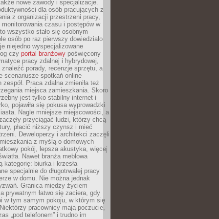
 także nowe zawody i specjalizacje.
oduktywności dla osób pracujących z
nia z organizacji przestrzeni pracy,
o monitorowania czasu i postępów w
 to wszystko stało się osobnym
le osób po raz pierwszy dowiedziało
ieje niejedno wyspecjalizowane
log czy
portal branżowy
poświęcony
matyce pracy zdalnej i hybrydowej,
znaleźć porady, recenzje sprzętu, a
e scenariusze spotkań online
h zespół. Praca zdalna zmieniła też
rzegania miejsca zamieszkania. Skoro
zebny jest tylko stabilny internet i
ko, pojawiła się pokusa wyprowadzki
iasta. Nagle mniejsze miejscowości, a
zaczęły przyciągać ludzi, którzy chcą
atury, płacić niższy czynsz i mieć
trzeni. Deweloperzy i architekci zaczęli
 mieszkania z myślą o domowych
atkowy pokój, lepsza akustyka, więcej
 światła. Nawet branża meblowa
 kategorię: biurka i krzesła
ne specjalnie do długotrwałej pracy
erze w domu. Nie można jednak
yzwań. Granica między życiem
 prywatnym łatwo się zaciera, gdy
oi w tym samym pokoju, w którym się
Niektórzy pracownicy mają poczucie,
zas „pod telefonem” i trudno im