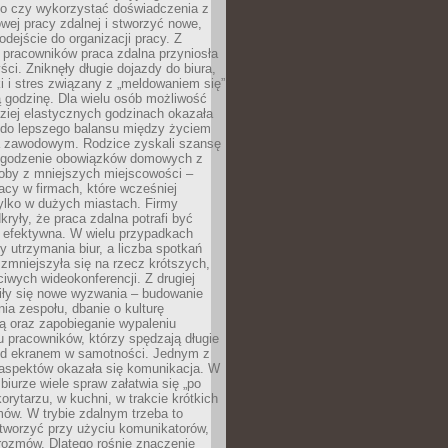
go czy wykorzystać doświadczenia z
ej pracy zdalnej i stworzyć nowe,
dejście do organizacji pracy. Z
 pracowników praca zdalna przyniosła
ści. Zniknęły długie dojazdy do biura,
i i stres związany z „meldowaniem się”
 godzinę. Dla wielu osób możliwość
ziej elastycznych godzinach okazała
 do lepszego balansu między życiem
 zawodowym. Rodzice zyskali szansę
ogodzenie obowiązków domowych z
soby z mniejszych miejscowości –
acy w firmach, które wcześniej
tylko w dużych miastach. Firmy
kryły, że praca zdalna potrafi być
 efektywna. W wielu przypadkach
y utrzymania biur, a liczba spotkań
 zmniejszyła się na rzecz krótszych,
ściwych wideokonferencji. Z drugiej
iły się nowe wyzwania – budowanie
a zespołu, dbanie o kulturę
ą oraz zapobieganie wypaleniu
pracowników, którzy spędzają długie
ed ekranem w samotności. Jednym z
aspektów okazała się komunikacja. W
biurze wiele spraw załatwia się „po
korytarzu, w kuchni, w trakcie krótkich
ów. W trybie zdalnym trzeba to
tworzyć przy użyciu komunikatorów,
orozmów. Dlatego rośnie znaczenie