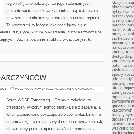
stacjonarne
regionie!” jasno pokazuje, że jego zadaniem jest
okresu masow
prezentowanie najciekawszych informacji o Jarocinie
hybrydowe po
perspektywy
oraz szerzej o okolicznych ośrodkach i całym regionie.
szereg korzy
To przestrzeń, w którym lokalność łączy się z
poranne kork
na konkretną
asta, turystykę, kulturę, wydarzenia, historię i zwyczajne
pracy w bard
się kluczem
jących. Już na poziomie struktury widać, że jest to
prywatnym a
na lepsze p
karierą, a o
dostęp do pr
zatrudniały 
natomiast od
zaskakująco
spadły koszt
 DARCZYŃCÓW
„dla zasady”
bardziej tre
strony pojaw
PORADNIK
 2026
MOŻLIWOŚĆ KOMENTOWANIA
ZOSTAŁA WYŁĄCZONA
DLA
zaangażowani
DARCZYŃCÓW
organizacyjn
Sztab WOŚP Tarnobrzeg – Gramy z radością! to
zawodowemu 
godziny prz
przestrzeń, w którym pomoc spotyka się z zapałem, a
kluczowych 
lokalna zbiorowość pokazuje, że wspólne działanie ma
tradycyjnym 
drodze”: na 
ogromną siłę. To nie jest zwykła strona o wydarzeniach,
luźnych rozm
wszystko od
ale wirtualny punkt skupione wokół idei pomagania,
maili i wide