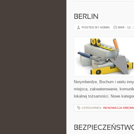
BERLIN
POSTED BY ADMIN
MAR - 12 -
Norymberdze, Bochum i wielu inn
miejsca, zakwaterowanie, komunika
lokalnej tożsamości. Nowe kategor
CATEGORIES:
RENOWACJA DREW
BEZPIECZEŃSTW