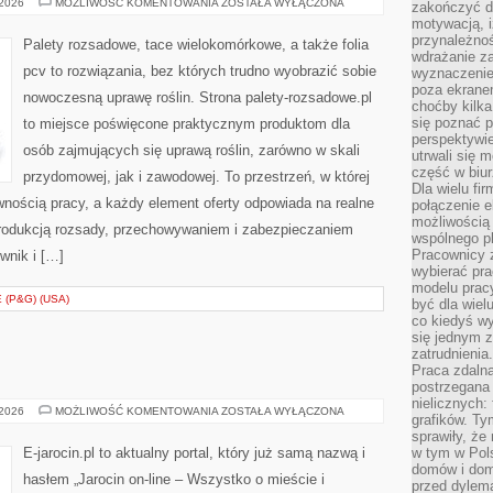
OCHRONA
 2026
MOŻLIWOŚĆ KOMENTOWANIA
ZOSTAŁA WYŁĄCZONA
zakończyć dz
ROŚLIN
motywacją, i
przynależnoś
Palety rozsadowe, tace wielokomórkowe, a także folia
wdrażanie za
pcv to rozwiązania, bez których trudno wyobrazić sobie
wyznaczenie 
poza ekranem
nowoczesną uprawę roślin. Strona palety-rozsadowe.pl
choćby kilka
się poznać 
to miejsce poświęcone praktycznym produktom dla
perspektywie
osób zajmujących się uprawą roślin, zarówno w skali
utrwali się
część w biur
przydomowej, jak i zawodowej. To przestrzeń, w której
Dla wielu fi
nością pracy, a każdy element oferty odpowiada na realne
połączenie e
możliwością
rodukcją rozsady, przechowywaniem i zabezpieczaniem
wspólnego pl
Pracownicy 
wnik i […]
wybierać pr
modelu prac
(P&G) (USA)
być dla wiel
co kiedyś w
się jednym 
zatrudnienia.
Praca zdaln
postrzegana 
nielicznych:
SWARZĘDZ
 2026
MOŻLIWOŚĆ KOMENTOWANIA
ZOSTAŁA WYŁĄCZONA
grafików. Ty
sprawiły, że
E-jarocin.pl to aktualny portal, który już samą nazwą i
w tym w Pols
domów i dom
hasłem „Jarocin on-line – Wszystko o mieście i
przed dylem