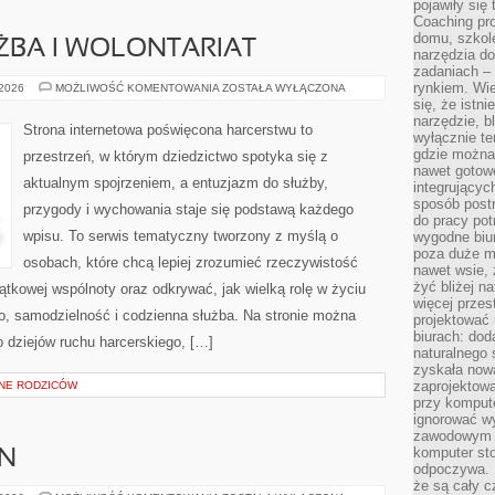
pojawiły się
Coaching pr
domu, szkole
ŻBA I WOLONTARIAT
narzędzia d
zadaniach –
rynkiem. Wie
HARCERSKA
 2026
MOŻLIWOŚĆ KOMENTOWANIA
ZOSTAŁA WYŁĄCZONA
SŁUŻBA
się, że istn
I
narzędzie, b
WOLONTARIAT
Strona internetowa poświęcona harcerstwu to
wyłącznie te
gdzie można 
przestrzeń, w którym dziedzictwo spotyka się z
nawet gotow
aktualnym spojrzeniem, a entuzjazm do służby,
integrującyc
sposób post
przygody i wychowania staje się podstawą każdego
do pracy potr
wpisu. To serwis tematyczny tworzony z myślą o
wygodne biur
poza duże m
osobach, które chcą lepiej zrozumieć rzeczywistość
nawet wsie, 
żyć bliżej n
ątkowej wspólnoty oraz odkrywać, jak wielką rolę w życiu
więcej przes
o, samodzielność i codzienna służba. Na stronie można
projektować
biurach: dod
 dziejów ruchu harcerskiego, […]
naturalnego
zyskała nową
zaprojektowa
NE RODZICÓW
przy komput
ignorować w
zawodowym a
komputer st
N
odpoczywa. 
że są cały c