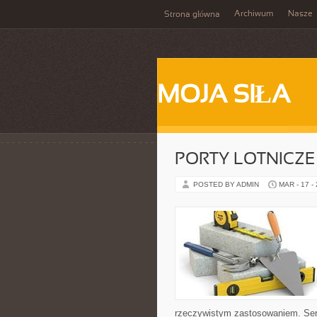
Archiwum
Nasze
Strona główna
MOJA SIŁA
PORTY LOTNICZE
POSTED BY ADMIN
MAR - 17 -
rzeczywistym zastosowaniem. Serw