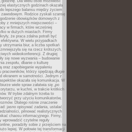
 godzinę. Dla wielu osób możliwość
ziej elastycznych godzinach okazała
 do lepszego balansu między życiem
 zawodowym. Rodzice zyskali szansę
ogodzenie obowiązków domowych z
soby z mniejszych miejscowości –
acy w firmach, które wcześniej
tylko w dużych miastach. Firmy
kryły, że praca zdalna potrafi być
 efektywna. W wielu przypadkach
y utrzymania biur, a liczba spotkań
 zmniejszyła się na rzecz krótszych,
ściwych wideokonferencji. Z drugiej
iły się nowe wyzwania – budowanie
a zespołu, dbanie o kulturę
ą oraz zapobieganie wypaleniu
pracowników, którzy spędzają długie
ed ekranem w samotności. Jednym z
aspektów okazała się komunikacja. W
biurze wiele spraw załatwia się „po
korytarzu, w kuchni, w trakcie krótkich
ów. W trybie zdalnym trzeba to
tworzyć przy użyciu komunikatorów,
orozmów. Dlatego rośnie znaczenie
ad: jasno opisywać zadania, ustalać
dzialności, pilnować realistycznych
nikać chaosu informacyjnego. Firmy,
iły wprowadzić czytelne reguły
online, poradziły sobie z przejściem na
użo lepiej. W połowie tej transformacji