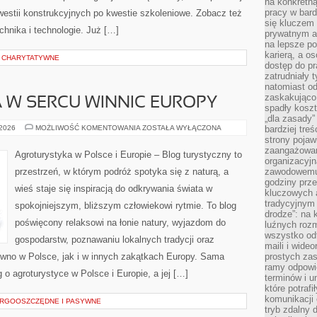
na konkretną
pracy w bard
kwestii konstrukcyjnych po kwestie szkoleniowe. Zobacz też
się kluczem
chnika i technologie. Już […]
prywatnym a
na lepsze p
karierą, a o
E CHARYTATYWNE
dostęp do pr
zatrudniały 
natomiast od
zaskakująco
 W SERCU WINNIC EUROPY
spadły koszt
„dla zasady”
AGROTURYSTYKA
 2026
MOŻLIWOŚĆ KOMENTOWANIA
ZOSTAŁA WYŁĄCZONA
bardziej tre
W
strony pojaw
SERCU
zaangażowani
WINNIC
Agroturystyka w Polsce i Europie – Blog turystyczny to
EUROPY
organizacyjn
przestrzeń, w którym podróż spotyka się z naturą, a
zawodowemu 
godziny prz
wieś staje się inspiracją do odkrywania świata w
kluczowych 
tradycyjnym 
spokojniejszym, bliższym człowiekowi rytmie. To blog
drodze”: na 
poświęcony relaksowi na łonie natury, wyjazdom do
luźnych rozm
wszystko od
gospodarstw, poznawaniu lokalnych tradycji oraz
maili i wide
wno w Polsce, jak i w innych zakątkach Europy. Sama
prostych zas
ramy odpowie
g o agroturystyce w Polsce i Europie, a jej […]
terminów i u
które potraf
komunikacji 
RGOOSZCZĘDNE I PASYWNE
tryb zdalny d