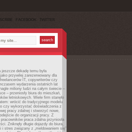
SCRIBE
FACEBOOK
TWITTER
a jeszcze dekadę temu była
jako przywilej zarezerwowany dla
 freelancerów IT, copywriterów czy
mczasem wydarzenia ostatnich lat
 nagle miliony ludzi na całym świecie –
ce – przeniosły biura do mieszkań,
ków letniskowych. Wiele firm stanęło
atem: wrócić do tradycyjnego modelu
go czy wykorzystać doświadczenia z
ej pracy zdalnej i stworzyć nowe,
dejście do organizacji pracy. Z
 pracowników praca zdalna przyniosła
ści. Zniknęły długie dojazdy do biura,
i i stres związany z „meldowaniem się”