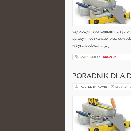
użytkowym spojrzeniem na życie mi
sprawy mieszkańców oraz odwiedza
witryna budowana […]
CATEGORIES:
EDUKACJA
PORADNIK DLA
POSTED BY ADMIN
MAR - 14 -