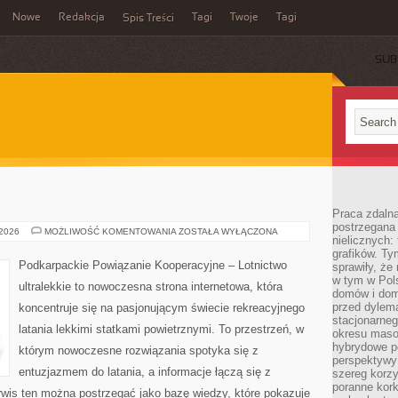
Nowe
Redakcja
Tagi
Twoje
Tagi
Spis Treści
SUB
Praca zdaln
postrzegana 
PORTY
 2026
MOŻLIWOŚĆ KOMENTOWANIA
ZOSTAŁA WYŁĄCZONA
nielicznych:
LOTNICZE
grafików. Ty
Podkarpackie Powiązanie Kooperacyjne – Lotnictwo
sprawiły, że
w tym w Pols
ultralekkie to nowoczesna strona internetowa, która
domów i dom
przed dylem
koncentruje się na pasjonującym świecie rekreacyjnego
stacjonarne
latania lekkimi statkami powietrznymi. To przestrzeń, w
okresu masow
hybrydowe po
którym nowoczesne rozwiązania spotyka się z
perspektywy
entuzjazmem do latania, a informacje łączą się z
szereg korzy
poranne kork
is ten można postrzegać jako bazę wiedzy, które pokazuje