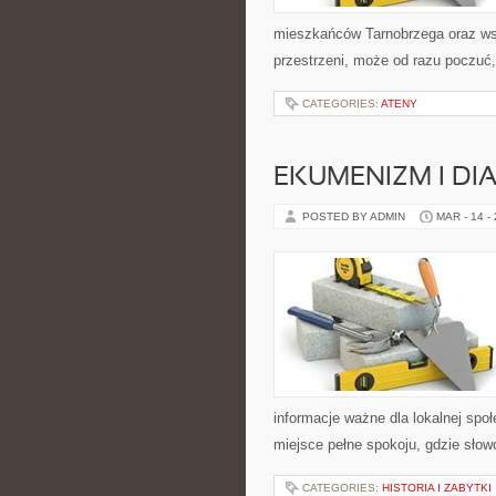
mieszkańców Tarnobrzega oraz wszy
przestrzeni, może od razu poczuć, 
CATEGORIES:
ATENY
EKUMENIZM I DI
POSTED BY ADMIN
MAR - 14 -
informacje ważne dla lokalnej spo
miejsce pełne spokoju, gdzie sło
CATEGORIES:
HISTORIA I ZABYTKI