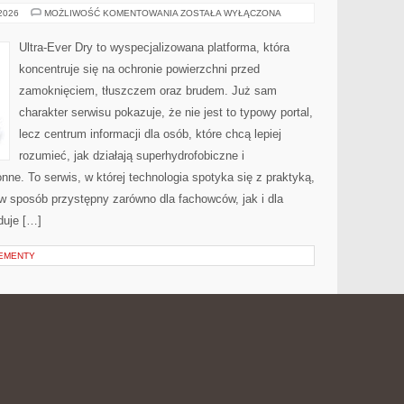
BEZPIECZEŃSTWO
 2026
MOŻLIWOŚĆ KOMENTOWANIA
ZOSTAŁA WYŁĄCZONA
NA
BUDOWIE
I
Ultra-Ever Dry to wyspecjalizowana platforma, która
W
DOMU
koncentruje się na ochronie powierzchni przed
zamoknięciem, tłuszczem oraz brudem. Już sam
charakter serwisu pokazuje, że nie jest to typowy portal,
lecz centrum informacji dla osób, które chcą lepiej
rozumieć, jak działają superhydrofobiczne i
nne. To serwis, w której technologia spotyka się z praktyką,
w sposób przystępny zarówno dla fachowców, jak i dla
duje […]
PEMENTY
ESOWE
PREZENTY
 2026
MOŻLIWOŚĆ KOMENTOWANIA
ZOSTAŁA WYŁĄCZONA
BIZNESOWE
Pasotti to wyrafinowana platforma online, która
koncentruje się na tematyce luksusowych podarunków i