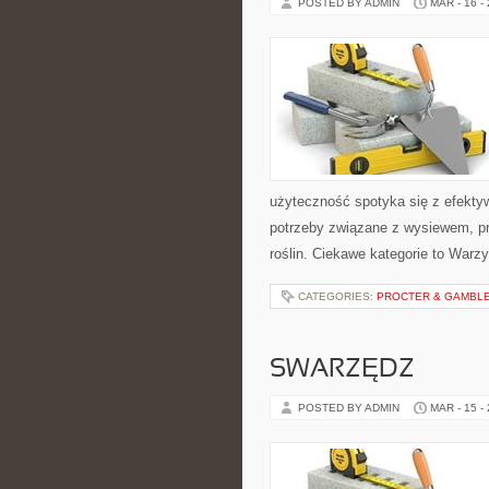
POSTED BY ADMIN
MAR - 16 -
użyteczność spotyka się z efektyw
potrzeby związane z wysiewem, p
roślin. Ciekawe kategorie to Warzy
CATEGORIES:
PROCTER & GAMBLE 
SWARZĘDZ
POSTED BY ADMIN
MAR - 15 -