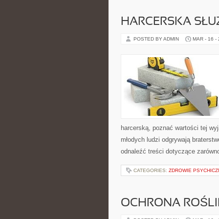
HARCERSKA SŁU
POSTED BY ADMIN
MAR - 16 -
harcerską, poznać wartości tej wyj
młodych ludzi odgrywają braterstw
odnaleźć treści dotyczące zarówno
CATEGORIES:
ZDROWIE PSYCHICZ
OCHRONA ROŚLI