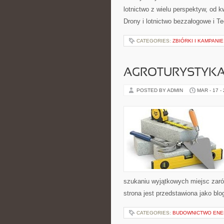
lotnictwo z wielu perspektyw, od 
Drony i lotnictwo bezzałogowe i Te
CATEGORIES:
ZBIÓRKI I KAMPANI
AGROTURYSTYKA
POSTED BY ADMIN
MAR - 17 -
szukaniu wyjątkowych miejsc zaró
strona jest przedstawiona jako blo
CATEGORIES:
BUDOWNICTWO ENE