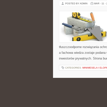
POSTED BY ADMIN
MAR - 11 -
tłuszczoodporne rozwiązania ochro
a fachowa wiedza zostaje podana 
inwestorów prywatnych. Strona bu
CATEGORIES:
MINIWESELA I ELO
PREZENTY BIZN
POSTED BY ADMIN
MAR - 11 -