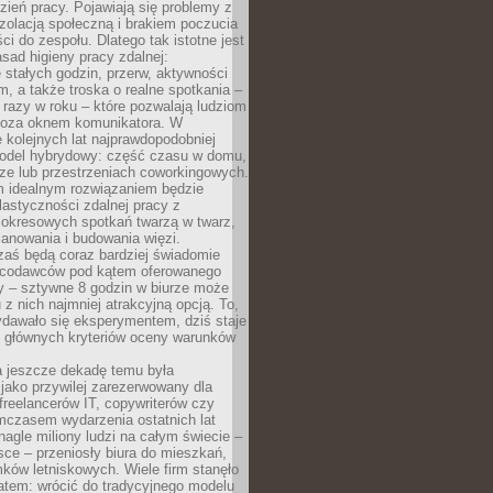
ień pracy. Pojawiają się problemy z
zolacją społeczną i brakiem poczucia
ci do zespołu. Dlatego tak istotne jest
sad higieny pracy zdalnej:
stałych godzin, przerw, aktywności
, a także troska o realne spotkania –
 razy w roku – które pozwalają ludziom
poza oknem komunikatora. W
 kolejnych lat najprawdopodobniej
 model hybrydowy: część czasu w domu,
ze lub przestrzeniach coworkingowych.
rm idealnym rozwiązaniem będzie
lastyczności zdalnej pracy z
 okresowych spotkań twarzą w twarz,
anowania i budowania więzi.
zaś będą coraz bardziej świadomie
acodawców pod kątem oferowanego
y – sztywne 8 godzin w biurze może
u z nich najmniej atrakcyjną opcją. To,
ydawało się eksperymentem, dziś staje
z głównych kryteriów oceny warunków
a jeszcze dekadę temu była
jako przywilej zarezerwowany dla
 freelancerów IT, copywriterów czy
mczasem wydarzenia ostatnich lat
 nagle miliony ludzi na całym świecie –
ce – przeniosły biura do mieszkań,
ków letniskowych. Wiele firm stanęło
atem: wrócić do tradycyjnego modelu