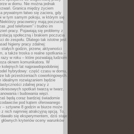
erze w domu. Nie można jednak
yzwań. Granica między życiem
 prywatnym łatwo się zaciera, gdy
oi w tym samym pokoju, w którym się
Niektórzy pracownicy mają poczucie,
zas „pod telefonem” i trudno im
ień pracy. Pojawiają się problemy z
zolacją społeczną i brakiem poczucia
ci do zespołu. Dlatego tak istotne jest
sad higieny pracy zdalnej:
stałych godzin, przerw, aktywności
, a także troska o realne spotkania –
 razy w roku – które pozwalają ludziom
poza oknem komunikatora. W
 kolejnych lat najprawdopodobniej
 model hybrydowy: część czasu w domu,
ze lub przestrzeniach coworkingowych.
rm idealnym rozwiązaniem będzie
lastyczności zdalnej pracy z
 okresowych spotkań twarzą w twarz,
anowania i budowania więzi.
zaś będą coraz bardziej świadomie
acodawców pod kątem oferowanego
y – sztywne 8 godzin w biurze może
u z nich najmniej atrakcyjną opcją. To,
ydawało się eksperymentem, dziś staje
z głównych kryteriów oceny warunków