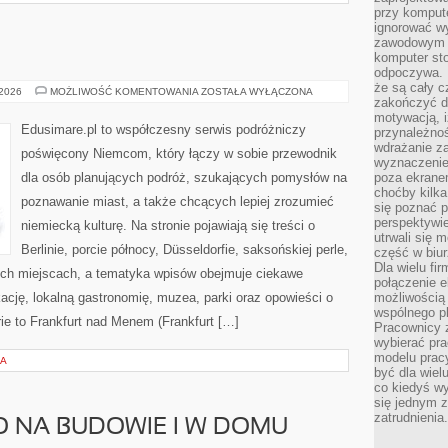
przy komput
ignorować w
zawodowym a
komputer st
odpoczywa. 
że są cały c
BERLIN
 2026
MOŻLIWOŚĆ KOMENTOWANIA
ZOSTAŁA WYŁĄCZONA
zakończyć dz
motywacją, i
Edusimare.pl to współczesny serwis podróżniczy
przynależnoś
wdrażanie za
poświęcony Niemcom, który łączy w sobie przewodnik
wyznaczenie 
dla osób planujących podróż, szukających pomysłów na
poza ekranem
choćby kilka
poznawanie miast, a także chcących lepiej zrozumieć
się poznać 
perspektywie
niemiecką kulturę. Na stronie pojawiają się treści o
utrwali się
Berlinie, porcie północy, Düsseldorfie, saksońskiej perle,
część w biur
Dla wielu fi
ych miejscach, a tematyka wpisów obejmuje ciekawe
połączenie e
cję, lokalną gastronomię, muzea, parki oraz opowieści o
możliwością
wspólnego pl
ie to Frankfurt nad Menem (Frankfurt […]
Pracownicy 
wybierać pr
modelu prac
NA
być dla wiel
co kiedyś w
się jednym 
zatrudnienia.
O NA BUDOWIE I W DOMU