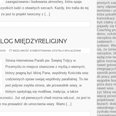
zaangażowania i budowania atmosfery, która spaja
prostych zas
ramy odpowie
stkich ludzi o otwartych sercach. Każdy, kto trafia do tej
terminów i u
że jest to projekt tworzony z […]
które potraf
komunikacji 
tryb zdalny d
pojawiły się
Coaching pr
domu, szkole
narzędzia d
ALOG MIĘDZYRELIGIJNY
zadaniach –
rynkiem. Wie
się, że istn
EKUMENIZM
 2026
MOŻLIWOŚĆ KOMENTOWANIA
ZOSTAŁA WYŁĄCZONA
narzędzie, b
I
DIALOG
wyłącznie te
MIĘDZYRELIGIJNY
Strona internetowa Parafii pw. Świętej Trójcy w
gdzie można 
nawet gotow
Przemyślu to miejsce stworzone z myślą o wiernych,
integrującyc
sposób post
którzy pragną być bliżej Pana, wspólnoty Kościoła oraz
do pracy potr
codziennych spraw swojej wspólnoty parafialnej. To nie
wygodne biur
poza duże m
jest jedynie zwykła strona, ale przewodnik wiary, w
nawet wsie, 
którym spotykają się modlitwa, tradycja, a także
żyć bliżej n
więcej przes
łeczności. Już od pierwszych chwil można odczuć, że jest to
projektować
biurach: dod
wo ma prowadzić do umocnienia wiary. Warto […]
naturalnego
zyskała nową
zaprojektowa