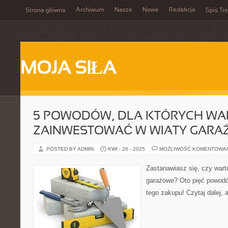
Archiwum
Nasze
Nowe
Redakcja
Strona główna
Spis Tre
MOJA SIŁA
5 POWODÓW, DLA KTÓRYCH WA
ZAINWESTOWAĆ W WIATY GARA
POSTED BY ADMIN
KWI - 26 - 2025
MOŻLIWOŚĆ KOMENTOWA
Zastanawiasz się, czy wart
garażowe? Oto pięć powodó
tego zakupu! Czytaj dalej, 