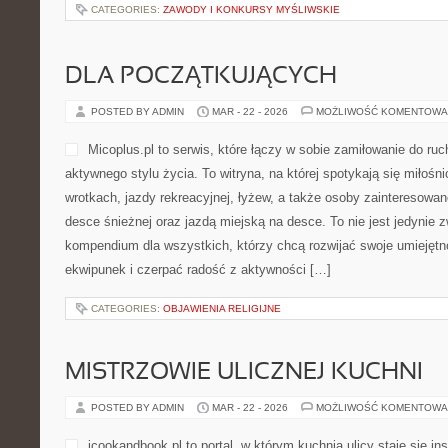
CATEGORIES:
ZAWODY I KONKURSY MYŚLIWSKIE
DLA POCZĄTKUJĄCYCH
POSTED BY ADMIN
MAR - 22 - 2026
MOŻLIWOŚĆ KOMENTOWA
Micoplus.pl to serwis, które łączy w sobie zamiłowanie do ru
aktywnego stylu życia. To witryna, na której spotykają się miłośni
wrotkach, jazdy rekreacyjnej, łyżew, a także osoby zainteresowa
desce śnieżnej oraz jazdą miejską na desce. To nie jest jedynie z
kompendium dla wszystkich, którzy chcą rozwijać swoje umiejęt
ekwipunek i czerpać radość z aktywności […]
CATEGORIES:
OBJAWIENIA RELIGIJNE
MISTRZOWIE ULICZNEJ KUCHNI
POSTED BY ADMIN
MAR - 22 - 2026
MOŻLIWOŚĆ KOMENTOWA
icookandbook.pl to portal, w którym kuchnia ulicy staje się i