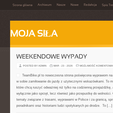
Archiwum
Nasze
Nowe
Redakcja
Strona główna
Spis Tre
MOJA SIŁA
WEEKENDOWE WYPADY
POSTED BY ADMIN
MAR - 23 - 2026
MOŻLIWOŚĆ KOMENTOWA
TeamBike.pl to nowoczesna strona poświęcona wyprawom na 
w sobie zamiłowanie do jazdy z użytecznymi wskazówkami. To mi
które chcą ruszyć odważniej niż tylko na codzienną przejażdżkę, a
wyłącznie jako sprzęt, lecz również jako przepustkę do wolności.
tematy związane z trasami, wyprawami w Polsce i za granicą, sp
poradnikami oraz historiami ludzi spotykanych po drodze. To […]