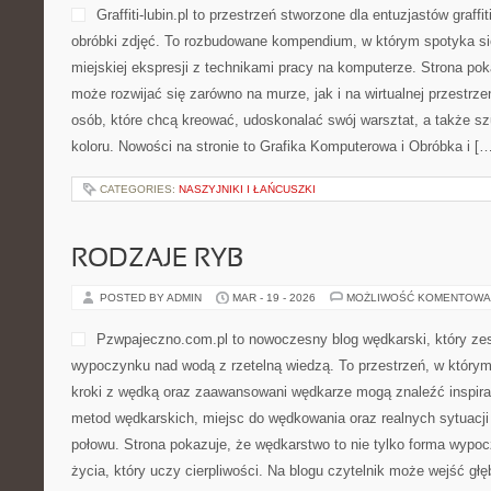
Graffiti-lubin.pl to przestrzeń stworzone dla entuzjastów graffit
obróbki zdjęć. To rozbudowane kompendium, w którym spotyka si
miejskiej ekspresji z technikami pracy na komputerze. Strona p
może rozwijać się zarówno na murze, jak i na wirtualnej przestrzen
osób, które chcą kreować, udoskonalać swój warsztat, a także szu
koloru. Nowości na stronie to Grafika Komputerowa i Obróbka i [
CATEGORIES:
NASZYJNIKI I ŁAŃCUSZKI
RODZAJE RYB
POSTED BY ADMIN
MAR - 19 - 2026
MOŻLIWOŚĆ KOMENTOWA
Pzwpajeczno.com.pl to nowoczesny blog wędkarski, który ze
wypoczynku nad wodą z rzetelną wiedzą. To przestrzeń, w którym
kroki z wędką oraz zaawansowani wędkarze mogą znaleźć inspira
metod wędkarskich, miejsc do wędkowania oraz realnych sytuacj
połowu. Strona pokazuje, że wędkarstwo to nie tylko forma wypoc
życia, który uczy cierpliwości. Na blogu czytelnik może wejść głę