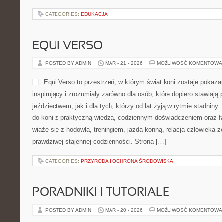
CATEGORIES:
EDUKACJA
EQUI VERSO
POSTED BY ADMIN
MAR - 21 - 2026
MOŻLIWOŚĆ KOMENTOWA
Equi Verso to przestrzeń, w którym świat koni zostaje pokaz
inspirujący i zrozumiały zarówno dla osób, które dopiero stawiają 
jeździectwem, jak i dla tych, którzy od lat żyją w rytmie stadniny. 
do koni z praktyczną wiedzą, codziennym doświadczeniem oraz f
wiąże się z hodowlą, treningiem, jazdą konną, relacją człowieka 
prawdziwej stajennej codzienności. Strona […]
CATEGORIES:
PRZYRODA I OCHRONA ŚRODOWISKA
PORADNIKI I TUTORIALE
POSTED BY ADMIN
MAR - 20 - 2026
MOŻLIWOŚĆ KOMENTOWA