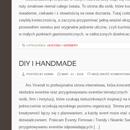
nuty smakowe niemal całego świata. To strona dla osób, które ko
świadomie, ciekawie i z otwartością na nowe doznania. Tutaj codz
zwykłą koniecznością, a zaczyna przypominać pełną wrażeń ek
przewodnim serwisu jest oryginalne jedzenie uliczne, czyli kuchnia
w małych punktach gastronomicznych, w zatłoczonych dzielnicac
CATEGORIES:
HOSTING I SERWERY
DIY I HANDMADE
POSTED BY ADMIN
MAR - 21 - 2026
MOŻLIWOŚĆ KOMENTOWA
Ars Vivendi to profesjonalna strona internetowa, która koncen
obsłudze eventów oraz przygotowywaniu eventów tematycznych. 
osób, firm i instytucji, które szukają nietuzinkowych inspiracji na
jednocześnie oczekują wysokiego poziomu organizacji. Strona pr
kreatywność łączy się z planowaniem, a każdy event może stać
doświadczeniem. Polecam Eventy Firmowe i Trendy i Nowinki Ser
przygotowywaniu eventów odpowiadających […]