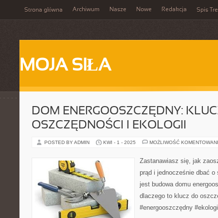
Archiwum
Nasze
Nowe
Redakcja
Strona główna
Spis Tre
MOJA SIŁA
DOM ENERGOOSZCZĘDNY: KLUC
OSZCZĘDNOŚCI I EKOLOGII
POSTED BY ADMIN
KWI - 1 - 2025
MOŻLIWOŚĆ KOMENTOWAN
Zastanawiasz się, jak zao
prąd i jednocześnie dbać o
jest budowa domu energoos
dlaczego to klucz do oszcz
#energooszczędny #ekolog