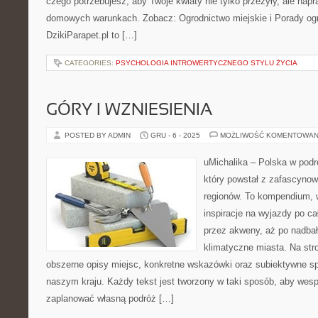
czego potrzebujesz, aby Twoje kwiaty nie tylko przeżyły, ale napr
domowych warunkach. Zobacz: Ogrodnictwo miejskie i Porady ogr
DzikiParapet.pl to […]
CATEGORIES:
PSYCHOLOGIA INTROWERTYCZNEGO STYLU ŻYCIA
GÓRY I WZNIESIENIA
POSTED BY ADMIN
GRU - 6 - 2025
MOŻLIWOŚĆ KOMENTOWAN
uMichalika – Polska w podr
który powstał z zafascynow
regionów. To kompendium, w
inspiracje na wyjazdy po c
przez akweny, aż po nadbał
klimatyczne miasta. Na str
obszerne opisy miejsc, konkretne wskazówki oraz subiektywne s
naszym kraju. Każdy tekst jest tworzony w taki sposób, aby wesp
zaplanować własną podróż […]