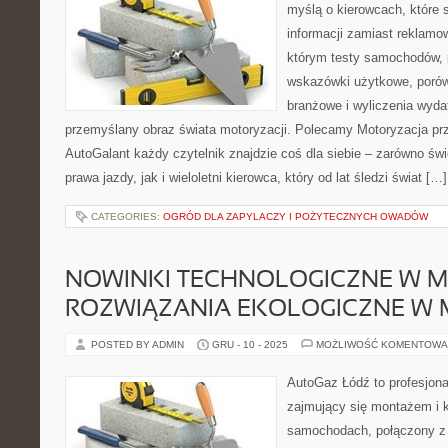
myślą o kierowcach, które 
informacji zamiast reklamo
którym testy samochodów, 
wskazówki użytkowe, porów
branżowe i wyliczenia wyda
przemyślany obraz świata motoryzacji. Polecamy Motoryzacja prz
AutoGalant każdy czytelnik znajdzie coś dla siebie – zarówno ś
prawa jazdy, jak i wieloletni kierowca, który od lat śledzi świat […]
CATEGORIES:
OGRÓD DLA ZAPYLACZY I POŻYTECZNYCH OWADÓW
NOWINKI TECHNOLOGICZNE W MO
ROZWIĄZANIA EKOLOGICZNE W 
POSTED BY ADMIN
GRU - 10 - 2025
MOŻLIWOŚĆ KOMENTOWA
AutoGaz Łódź to profesjon
zajmujący się montażem i k
samochodach, połączony z