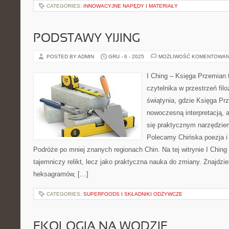
CATEGORIES:
INNOWACYJNE NAPĘDY I MATERIAŁY
PODSTAWY YIJING
POSTED BY ADMIN
GRU - 6 - 2025
MOŻLIWOŚĆ KOMENTOWAN
I Ching – Księga Przemian 
czytelnika w przestrzeń filo
świątynia, gdzie Księga Pr
nowoczesną interpretacją, 
się praktycznym narzędzie
Polecamy Chińska poezja i k
Podróże po mniej znanych regionach Chin. Na tej witrynie I Ching
tajemniczy relikt, lecz jako praktyczna nauka do zmiany. Znajdzi
heksagramów, […]
CATEGORIES:
SUPERFOODS I SKŁADNIKI ODŻYWCZE
EKOLOGIA NA WODZIE