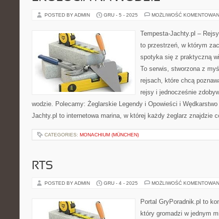
POSTED BY ADMIN
GRU - 5 - 2025
MOŻLIWOŚĆ KOMENTOWAN
Tempesta-Jachty.pl – Rejsy
to przestrzeń, w którym za
spotyka się z praktyczną wi
To serwis, stworzona z myś
rejsach, które chcą poznaw
rejsy i jednocześnie zdob
wodzie. Polecamy: Żeglarskie Legendy i Opowieści i Wędkarstwo
Jachty.pl to internetowa marina, w której każdy żeglarz znajdzie c
CATEGORIES:
MONACHIUM (MÜNCHEN)
RTS
POSTED BY ADMIN
GRU - 4 - 2025
MOŻLIWOŚĆ KOMENTOWAN
Portal GryPoradnik.pl to ko
który gromadzi w jednym mi