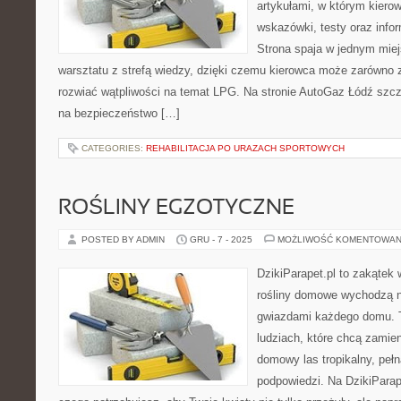
artykułami, w którym kiero
wskazówki, testy oraz infor
Strona spaja w jednym mie
warsztatu z strefą wiedzy, dzięki czemu kierowca może zarówno 
rozwiać wątpliwości na temat LPG. Na stronie AutoGaz Łódź szcz
na bezpieczeństwo […]
CATEGORIES:
REHABILITACJA PO URAZACH SPORTOWYCH
ROŚLINY EGZOTYCZNE
POSTED BY ADMIN
GRU - 7 - 2025
MOŻLIWOŚĆ KOMENTOWAN
DzikiParapet.pl to zakątek 
rośliny domowe wychodzą na
gwiazdami każdego domu. T
ludziach, które chcą zamie
domowy las tropikalny, peł
podpowiedzi. Na DzikiParap