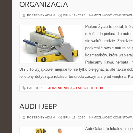
ORGANIZACJA
POSTED BY ADMIN
GRU - 11 - 2025
MOŻLIWOŚĆ KOMENTOWA
Piękne Życie to portal, któ
miłości do piękna. To auten
się wokół urodzie. Znajdzie
podkreślić swoje naturalne 
kosmetyków, które wspieraj
Polecamy Kawa, herbata i na
DIY . To wyjątkowe miejsce to nie tylko pielęgnacja, ale także do
felietony dotyczące relaksu, bo uroda zaczyna się od wnętrza. Ka
CATEGORIES:
JEDZENIE NOCĄ – LATE NIGHT FOOD
AUDI I JEEP
POSTED BY ADMIN
GRU - 11 - 2025
MOŻLIWOŚĆ KOMENTOWA
AutoGalant to lokalny blog