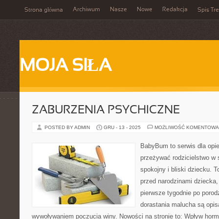
Archiwum
Nasze
Nowe
Redakcja
Strona główna
Spis Tre
MOJA SIŁA
ZABURZENIA PSYCHICZNE
POSTED BY ADMIN
GRU - 13 - 2025
MOŻLIWOŚĆ KOMENTOWA
BabyBum to serwis dla opi
przeżywać rodzicielstwo w 
spokojny i bliski dziecku. 
przed narodzinami dziecka, 
pierwsze tygodnie po porodz
dorastania malucha są opis
wywoływaniem poczucia winy. Nowości na stronie to: Wpływ horm