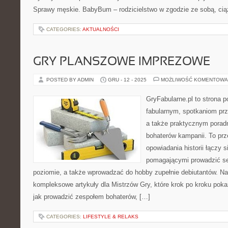
Sprawy męskie. BabyBum – rodzicielstwo w zgodzie ze sobą, cią
CATEGORIES:
AKTUALNOŚCI
GRY PLANSZOWE IMPREZOWE
POSTED BY ADMIN
GRU - 12 - 2025
MOŻLIWOŚĆ KOMENTOWA
GryFabularne.pl to strona 
fabularnym, spotkaniom prz
a także praktycznym poradn
bohaterów kampanii. To prz
opowiadania historii łączy 
pomagającymi prowadzić s
poziomie, a także wprowadzać do hobby zupełnie debiutantów. Na
kompleksowe artykuły dla Mistrzów Gry, które krok po kroku poka
jak prowadzić zespołem bohaterów, […]
CATEGORIES:
LIFESTYLE & RELAKS