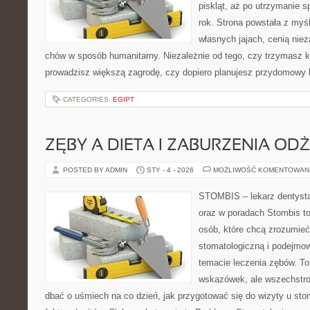
piskląt, aż po utrzymanie 
rok. Strona powstała z myśl
własnych jajach, cenią nie
chów w sposób humanitarny. Niezależnie od tego, czy trzymasz k
prowadzisz większą zagrodę, czy dopiero planujesz przydomowy k
CATEGORIES:
EGIPT
ZĘBY A DIETA I ZABURZENIA OD
POSTED BY ADMIN
STY - 4 - 2026
MOŻLIWOŚĆ KOMENTOWAN
STOMBIS – lekarz dentysta
oraz w poradach Stombis to
osób, które chcą zrozumieć 
stomatologiczną i podejmo
temacie leczenia zębów. To 
wskazówek, ale wszechstro
dbać o uśmiech na co dzień, jak przygotować się do wizyty u stom