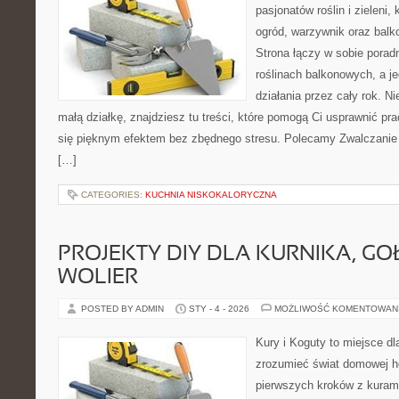
pasjonatów roślin i zieleni,
ogród, warzywnik oraz balk
Strona łączy w sobie porad
roślinach balkonowych, a je
działania przez cały rok. N
małą działkę, znajdziesz tu treści, które pomogą Ci usprawnić pra
się pięknym efektem bez zbędnego stresu. Polecamy Zwalczanie 
[…]
CATEGORIES:
KUCHNIA NISKOKALORYCZNA
PROJEKTY DIY DLA KURNIKA, GO
WOLIER
POSTED BY ADMIN
STY - 4 - 2026
MOŻLIWOŚĆ KOMENTOWAN
Kury i Koguty to miejsce dl
zrozumieć świat domowej ho
pierwszych kroków z kuram