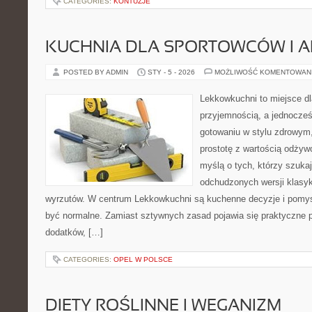
CATEGORIES:
KONTUZJE
KUCHNIA DLA SPORTOWCÓW I 
POSTED BY ADMIN
STY - 5 - 2026
MOŻLIWOŚĆ KOMENTOWAN
Lekkowkuchni to miejsce dl
przyjemnością, a jednocześn
gotowaniu w stylu zdrowym,
prostotę z wartością odżyw
myślą o tych, którzy szukaj
odchudzonych wersji klasy
wyrzutów. W centrum Lekkowkuchni są kuchenne decyzje i pomys
być normalne. Zamiast sztywnych zasad pojawia się praktyczne 
dodatków, […]
CATEGORIES:
OPEL W POLSCE
DIETY ROŚLINNE I WEGANIZM