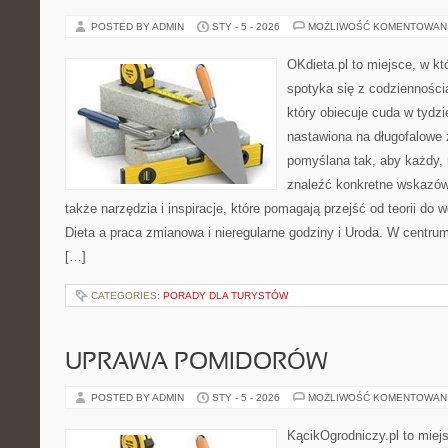
POSTED BY ADMIN
STY - 5 - 2026
MOŻLIWOŚĆ KOMENTOWAN
OKdieta.pl to miejsce, w 
spotyka się z codziennością
który obiecuje cuda w tydzi
nastawiona na długofalowe 
pomyślana tak, aby każdy, 
znaleźć konkretne wskazówk
także narzędzia i inspiracje, które pomagają przejść od teorii do
Dieta a praca zmianowa i nieregularne godziny i Uroda. W centrum
[…]
CATEGORIES:
PORADY DLA TURYSTÓW
UPRAWA POMIDORÓW
POSTED BY ADMIN
STY - 5 - 2026
MOŻLIWOŚĆ KOMENTOWAN
KącikOgrodniczy.pl to miej