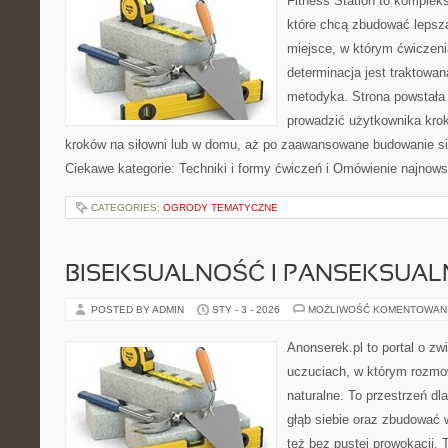
Fitness Station to komplek
które chcą zbudować lepsz
miejsce, w którym ćwiczenia
determinacja jest traktowa
metodyka. Strona powstała
prowadzić użytkownika krok
kroków na siłowni lub w domu, aż po zaawansowane budowanie siły
Ciekawe kategorie: Techniki i formy ćwiczeń i Omówienie najnow
CATEGORIES:
OGRODY TEMATYCZNE
BISEKSUALNOŚĆ I PANSEKSUA
POSTED BY ADMIN
STY - 3 - 2026
MOŻLIWOŚĆ KOMENTOWAN
Anonserek.pl to portal o zw
uczuciach, w którym rozmow
naturalne. To przestrzeń dl
głąb siebie oraz zbudować 
też bez pustej prowokacji. 