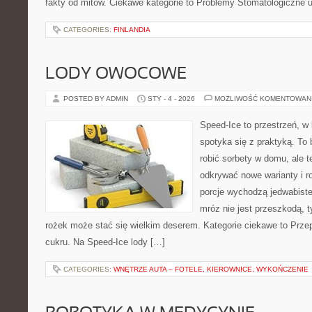
fakty od mitów. Ciekawe kategorie to Problemy Stomatologiczne 
CATEGORIES:
FINLANDIA
LODY OWOCOWE
POSTED BY ADMIN
STY - 4 - 2026
MOŻLIWOŚĆ KOMENTOWAN
Speed-Ice to przestrzeń, w 
spotyka się z praktyką. To 
robić sorbety w domu, ale te
odkrywać nowe warianty i r
porcje wychodzą jedwabiste,
mróz nie jest przeszkodą, 
rożek może stać się wielkim deserem. Kategorie ciekawe to Przep
cukru. Na Speed-Ice lody […]
CATEGORIES:
WNĘTRZE AUTA – FOTELE, KIEROWNICE, WYKOŃCZENIE