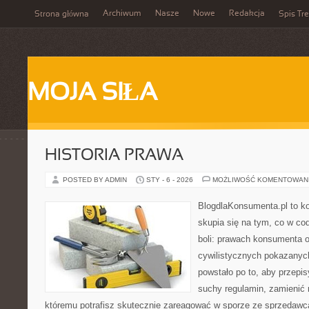
Archiwum
Nasze
Nowe
Redakcja
Strona główna
Spis Tre
MOJA SIŁA
HISTORIA PRAWA
POSTED BY ADMIN
STY - 6 - 2026
MOŻLIWOŚĆ KOMENTOWAN
BlogdlaKonsumenta.pl to kon
skupia się na tym, co w co
boli: prawach konsumenta 
cywilistycznych pokazanyc
powstało po to, aby przepis
suchy regulamin, zamienić 
któremu potrafisz skutecznie zareagować w sporze ze sprzedawcą