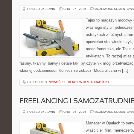
POSTED BY ADMIN
GRU - 27 - 2025
MOŻLIWOŚĆ KOMENTOWA
Tajus to magazyn modowy d
własnego stylu i jednocześn
estetykach z różnych stron
opowieści stoi włoski szyk,
moda francuska, ale Tajus 
etykietach. To raczej atlas 
fasony, tkaniny, barwy i detale tak, by czytelnik mógł przetwarzać
własnej codzienności. Koniecznie zobacz: Moda uliczna w […]
CATEGORIES:
NOWOŚCI I TRENDY W RESTAURACJACH
FREELANCING I SAMOZATRUDNIE
POSTED BY ADMIN
GRU - 26 - 2025
MOŻLIWOŚĆ KOMENTOWA
Manager w Opałach to serw
właścicieli firm, menedżeró