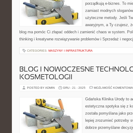
porządkują e-biznes. To mie
zamiast modnych sloganów 
użyteczne metody. Jeśli Two
awaryjnym, a Ty czujesz, że
blog ma pomóc Ci złapać oddech i zamienić chaos w system. Po
thinking i kreatywne rozwiązywanie problemów i Sprzedaż i negoc
CATEGORIES:
MASZYNY I INFRASTRUKTURA
BLOG I NOWOCZESNE TECHNOLO
KOSMETOLOGII
POSTED BY ADMIN
GRU - 21 - 2025
MOŻLIWOŚĆ KOMENTOWA
Gdańska Klinika Urody to 
estetyczna spotyka się z ko
została pomyślana jako prz
lepiej zrozumieć potrzeby 
dobrze przemyślane decyzje