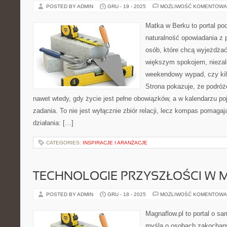
POSTED BY ADMIN
GRU - 19 - 2025
MOŻLIWOŚĆ KOMENTOWA
Matka w Berku to portal pod
naturalność opowiadania z 
osób, które chcą wyjeżdżać 
większym spokojem, niezale
weekendowy wypad, czy ki
Strona pokazuje, że podró
nawet wtedy, gdy życie jest pełne obowiązków, a w kalendarzu po
zadania. To nie jest wyłącznie zbiór relacji, lecz kompas pomaga
działania: […]
CATEGORIES:
INSPIRACJE I ARANŻACJE
TECHNOLOGIE PRZYSZŁOŚCI W 
POSTED BY ADMIN
GRU - 18 - 2025
MOŻLIWOŚĆ KOMENTOWA
Magnaflow.pl to portal o s
myślą o osobach zakochany