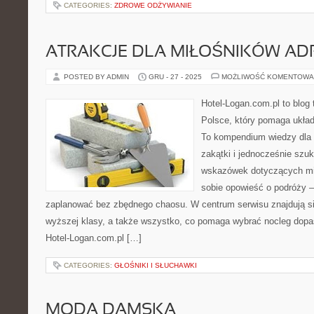
CATEGORIES:
ZDROWE ODŻYWIANIE
ATRAKCJE DLA MIŁOŚNIKÓW AD
POSTED BY ADMIN
GRU - 27 - 2025
MOŻLIWOŚĆ KOMENTOWA
Hotel-Logan.com.pl to blog
Polsce, który pomaga ukła
To kompendium wiedzy dla 
zakątki i jednocześnie szu
wskazówek dotyczących mie
sobie opowieść o podróży –
zaplanować bez zbędnego chaosu. W centrum serwisu znajdują si
wyższej klasy, a także wszystko, co pomaga wybrać nocleg dop
Hotel-Logan.com.pl […]
CATEGORIES:
GŁOŚNIKI I SŁUCHAWKI
MODA DAMSKA