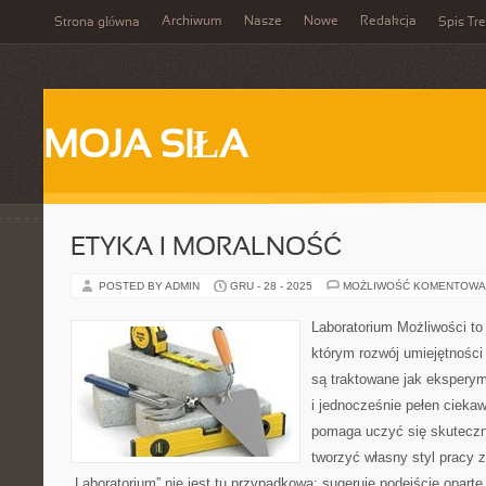
Archiwum
Nasze
Nowe
Redakcja
Strona główna
Spis Tre
MOJA SIŁA
ETYKA I MORALNOŚĆ
POSTED BY ADMIN
GRU - 28 - 2025
MOŻLIWOŚĆ KOMENTOWA
Laboratorium Możliwości to 
którym rozwój umiejętności
są traktowane jak ekspery
i jednocześnie pełen ciekaw
pomaga uczyć się skuteczn
tworzyć własny styl pracy 
„Laboratorium” nie jest tu przypadkowa: sugeruje podejście oparte