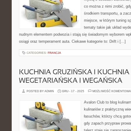
co można z nimi zrobić, gdy
środkiem transportu, a zac
miejsce, w którym tuning sp
tematy takie jak układ wyd
nudnym elementem podwozia i stają się świadomym wyborem wpł
osiągi oraz temperament auta. Ciekawe kategorie to: Drift i […]
CATEGORIES:
FRANCJA
KUCHNIA GRUZIŃSKA I KUCHNIA
WEGETARIAŃSKA I WEGAŃSKA
POSTED BY ADMIN
GRU - 17 - 2025
MOŻLIWOŚĆ KOMENTOWA
Avalon Club to blog kulinar
kulinariów z praktyczną wie
łasuchów, którzy chcą gotow
gdy zapach przypraw prowad
talerz staje się zaproszeni