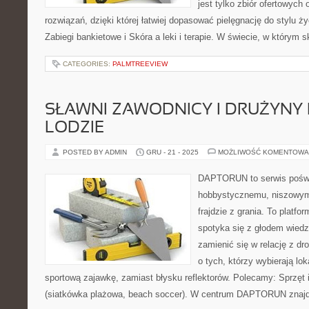
jest tylko zbiór ofertowych 
rozwiązań, dzięki której łatwiej dopasować pielęgnację do stylu ży
Zabiegi bankietowe i Skóra a leki i terapie. W świecie, w którym 
CATEGORIES:
PALMTREEVIEW
SŁAWNI ZAWODNICY I DRUŻYNY 
LODZIE
POSTED BY ADMIN
GRU - 21 - 2025
MOŻLIWOŚĆ KOMENTOWA
DAPTORUN to serwis poświ
hobbystycznemu, niszowym
frajdzie z grania. To platfo
spotyka się z głodem wiedzy
zamienić się w relację z dr
o tych, którzy wybierają lo
sportową zajawkę, zamiast błysku reflektorów. Polecamy: Sprzęt i
(siatkówka plażowa, beach soccer). W centrum DAPTORUN znajdu