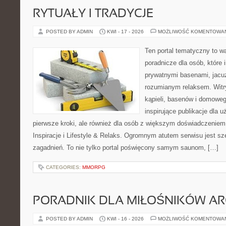
RYTUAŁY I TRADYCJE
POSTED BY ADMIN
KWI - 17 - 2026
MOŻLIWOŚĆ KOMENTOWA
Ten portal tematyczny to w
poradnicze dla osób, które 
prywatnymi basenami, jacu
rozumianym relaksem. Witry
kąpieli, basenów i domowe
inspirujące publikacje dla 
pierwsze kroki, ale również dla osób z większym doświadczeniem
Inspiracje i Lifestyle & Relaks. Ogromnym atutem serwisu jest s
zagadnień. To nie tylko portal poświęcony samym saunom, […]
CATEGORIES:
MMORPG
PORADNIK DLA MIŁOŚNIKÓW AR
POSTED BY ADMIN
KWI - 16 - 2026
MOŻLIWOŚĆ KOMENTOWA