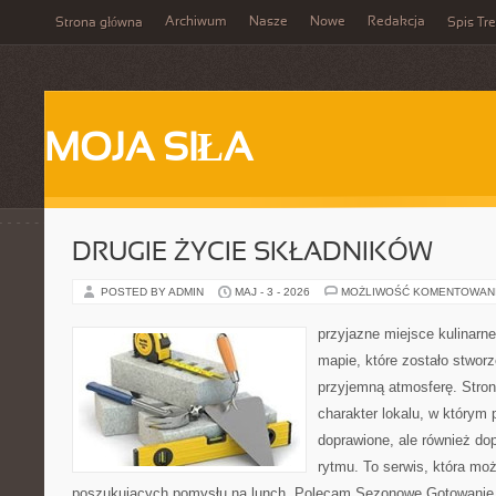
Archiwum
Nasze
Nowe
Redakcja
Strona główna
Spis Tre
MOJA SIŁA
DRUGIE ŻYCIE SKŁADNIKÓW
POSTED BY ADMIN
MAJ - 3 - 2026
MOŻLIWOŚĆ KOMENTOWAN
przyjazne miejsce kulinarne
mapie, które zostało stwor
przyjemną atmosferę. Stron
charakter lokalu, w którym p
doprawione, ale również d
rytmu. To serwis, która moż
poszukujących pomysłu na lunch. Polecam Sezonowe Gotowanie 