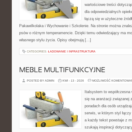
wartościowe treści dotyczą
dla odpowiedzialnych opiek
łączą się w użyteczne źródł
Pakawilkolaka i Wychowanie i Szkolenie. Na stronie można znale
psów o różnym temperamencie. Dzięki temu odwiedzający ma m
własnego stylu życia. Opisy obejmują […]
CATEGORIES:
ŁADOWANIE I INFRASTRUKTURA
MEBLE MULTIFUNKCYJNE
POSTED BY ADMIN
KWI - 13 - 2026
MOŻLIWOŚĆ KOMENTOWA
Italsystem to współczesna w
się na aranżacji związanej
poradach dla osób urządzaj
serwis, w którym styl łącz
a każdy tekst powstaje z m
szukają inspiracji dotyczący