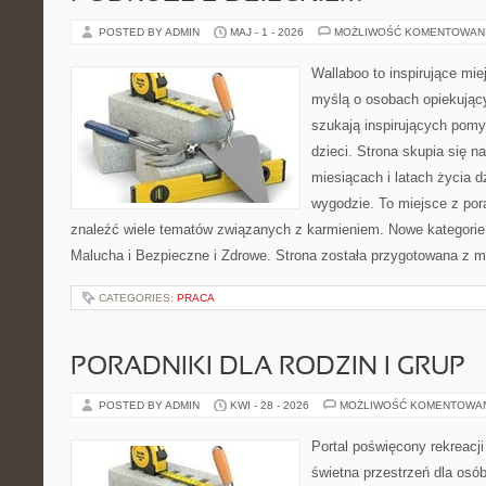
POSTED BY ADMIN
MAJ - 1 - 2026
MOŻLIWOŚĆ KOMENTOWAN
Wallaboo to inspirujące mie
myślą o osobach opiekujący
szukają inspirujących pom
dzieci. Strona skupia się n
miesiącach i latach życia 
wygodzie. To miejsce z po
znaleźć wiele tematów związanych z karmieniem. Nowe kategorie 
Malucha i Bezpieczne i Zdrowe. Strona została przygotowana z m
CATEGORIES:
PRACA
PORADNIKI DLA RODZIN I GRUP
POSTED BY ADMIN
KWI - 28 - 2026
MOŻLIWOŚĆ KOMENTOWA
Portal poświęcony rekreacj
świetna przestrzeń dla osób,