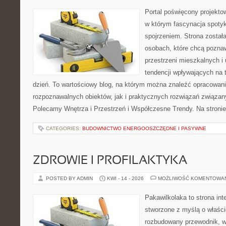
Portal poświęcony projektow
w którym fascynacja spoty
spojrzeniem. Strona został
osobach, które chcą poznaw
przestrzeni mieszkalnych i
tendencji wpływających na 
dzień. To wartościowy blog, na którym można znaleźć opracowan
rozpoznawalnych obiektów, jak i praktycznych rozwiązań związa
Polecamy Wnętrza i Przestrzeń i Współczesne Trendy. Na stroni
CATEGORIES:
BUDOWNICTWO ENERGOOSZCZĘDNE I PASYWNE
ZDROWIE I PROFILAKTYKA
POSTED BY ADMIN
KWI - 14 - 2026
MOŻLIWOŚĆ KOMENTOWA
Pakawilkolaka to strona int
stworzone z myślą o właścic
rozbudowany przewodnik, w