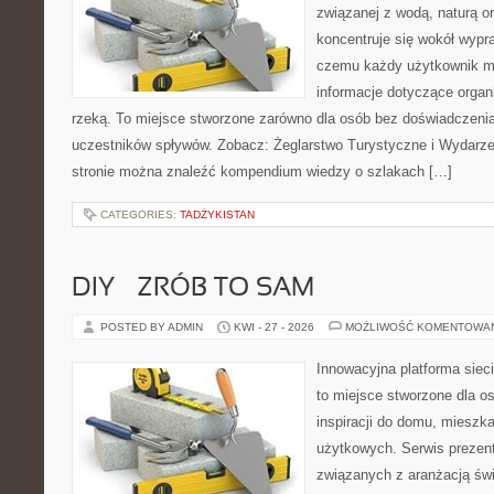
związanej z wodą, naturą o
koncentruje się wokół wypr
czemu każdy użytkownik m
informacje dotyczące organ
rzeką. To miejsce stworzone zarówno dla osób bez doświadczenia
uczestników spływów. Zobacz: Żeglarstwo Turystyczne i Wydarze
stronie można znaleźć kompendium wiedzy o szlakach […]
CATEGORIES:
TADŻYKISTAN
DIY – ZRÓB TO SAM
POSTED BY ADMIN
KWI - 27 - 2026
MOŻLIWOŚĆ KOMENTOWA
Innowacyjna platforma siec
to miejsce stworzone dla o
inspiracji do domu, mieszka
użytkowych. Serwis prezent
związanych z aranżacją świ