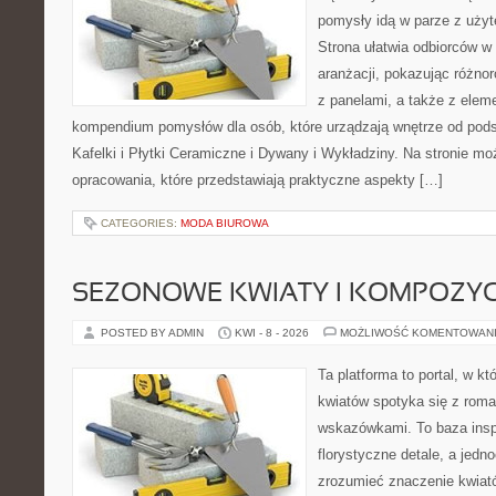
pomysły idą w parze z uż
Strona ułatwia odbiorców w
aranżacji, pokazując różno
z panelami, a także z elem
kompendium pomysłów dla osób, które urządzają wnętrze od pods
Kafelki i Płytki Ceramiczne i Dywany i Wykładziny. Na stronie m
opracowania, które przedstawiają praktyczne aspekty […]
CATEGORIES:
MODA BIUROWA
SEZONOWE KWIATY I KOMPOZYC
POSTED BY ADMIN
KWI - 8 - 2026
MOŻLIWOŚĆ KOMENTOWAN
Ta platforma to portal, w k
kwiatów spotyka się z rom
wskazówkami. To baza inspir
florystyczne detale, a jedn
zrozumieć znaczenie kwiató