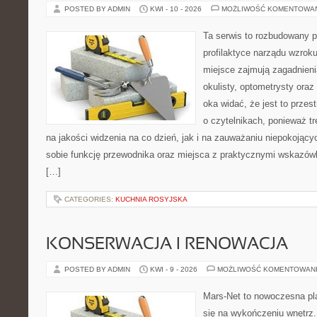
POSTED BY ADMIN
KWI - 10 - 2026
MOŻLIWOŚĆ KOMENTOWA
Ta serwis to rozbudowany p
profilaktyce narządu wzroku
miejsce zajmują zagadnieni
okulisty, optometrysty oraz
oka widać, że jest to prze
o czytelnikach, ponieważ tr
na jakości widzenia na co dzień, jak i na zauważaniu niepokojąc
sobie funkcję przewodnika oraz miejsca z praktycznymi wskazówk
[…]
CATEGORIES:
KUCHNIA ROSYJSKA
KONSERWACJA I RENOWACJA
POSTED BY ADMIN
KWI - 9 - 2026
MOŻLIWOŚĆ KOMENTOWAN
Mars-Net to nowoczesna pla
się na wykończeniu wnętrz.