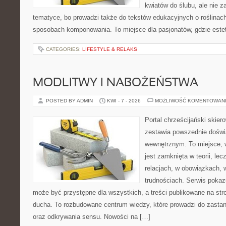
kwiatów do ślubu, ale nie z
tematyce, bo prowadzi także do tekstów edukacyjnych o roślinach
sposobach komponowania. To miejsce dla pasjonatów, gdzie estet
CATEGORIES:
LIFESTYLE & RELAKS
MODLITWY I NABOŻEŃSTWA
POSTED BY ADMIN
KWI - 7 - 2026
MOŻLIWOŚĆ KOMENTOWAN
Portal chrześcijański skiero
zestawia powszednie doświ
wewnętrznym. To miejsce, w 
jest zamknięta w teorii, le
relacjach, w obowiązkach, 
trudnościach. Serwis pokaz
może być przystępne dla wszystkich, a treści publikowane na str
ducha. To rozbudowane centrum wiedzy, które prowadzi do zasta
oraz odkrywania sensu. Nowości na […]