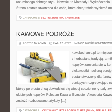
rozumianego dobrego stylu. Nowości to Materiały i Wykończenia i
Strona została stworzona dla osób, które chcą trafnie wybierać m
CATEGORIES:
BEZPIECZEŃSTWO CHEMICZNE
KAWOWE PODRÓŻE
POSTED BY ADMIN
KWI - 12 - 2026
MOŻLIWOŚĆ KOMENTOWA
kawakochanie.pl to miejsce
z herbacianą tradycją, a m
napojów zamienia się w konk
ciekawostki i solidną porcj
został stworzony dla fanów 
ceniących rozgrzewające na
którzy po prostu chcą dowiedzieć się więcej codzienne rytuały z
ulubionych napojów. Polecam Kawa w Biznesie i Akcesoria Kawo
znaleźć rozbudowane artykuły […]
CATEGORIES:
LODY W KULTURZE I POPKULTURZE (FILMY, SERIALE, R