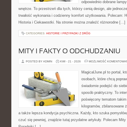
odpowiednio dobrane lampy 
wnętrze. To przestrzeń dla tych, którzy cenią design, ale jednoc
trwałość wykonania i codzienny komfort użytkowania. Polecam: His
Historia i Ciekawostki. Na stronie można znaleźć różnorodne […]
CATEGORIES:
HISTORIE I PRZYPADKI Z DRÓG
MITY I FAKTY O ODCHUDZANIU
POSTED BY ADMIN
KWI - 21 - 2026
MOŻLIWOŚĆ KOMENTOWA
MagicalJune.pl to portal, k
osobach, które chcą popra
świadomie podejść do siebi
sposób praktyczny. To inte
poświęcony tematom takim 
kilogramów, zbilansowane ż
a także lepsza kondycja psychiczna. Każdy, kto szuka pomysłów, a
czuć się pewniej, znajdzie tutaj przydatne artykuły. Polecam Mity
Poradniki […]