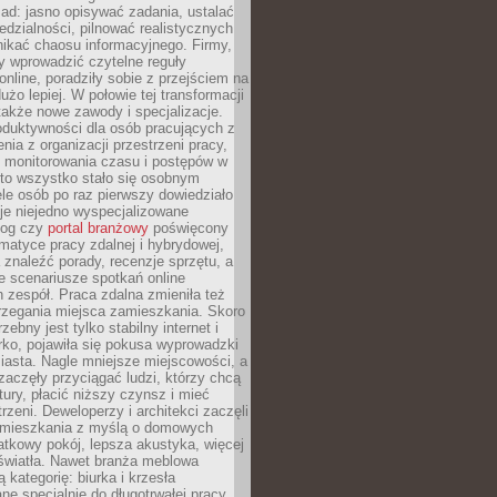
ad: jasno opisywać zadania, ustalać
dzialności, pilnować realistycznych
nikać chaosu informacyjnego. Firmy,
iły wprowadzić czytelne reguły
online, poradziły sobie z przejściem na
użo lepiej. W połowie tej transformacji
 także nowe zawody i specjalizacje.
oduktywności dla osób pracujących z
nia z organizacji przestrzeni pracy,
o monitorowania czasu i postępów w
 to wszystko stało się osobnym
le osób po raz pierwszy dowiedziało
ieje niejedno wyspecjalizowane
log czy
portal branżowy
poświęcony
matyce pracy zdalnej i hybrydowej,
znaleźć porady, recenzje sprzętu, a
e scenariusze spotkań online
h zespół. Praca zdalna zmieniła też
rzegania miejsca zamieszkania. Skoro
zebny jest tylko stabilny internet i
ko, pojawiła się pokusa wyprowadzki
iasta. Nagle mniejsze miejscowości, a
zaczęły przyciągać ludzi, którzy chcą
atury, płacić niższy czynsz i mieć
trzeni. Deweloperzy i architekci zaczęli
 mieszkania z myślą o domowych
atkowy pokój, lepsza akustyka, więcej
 światła. Nawet branża meblowa
 kategorię: biurka i krzesła
ne specjalnie do długotrwałej pracy