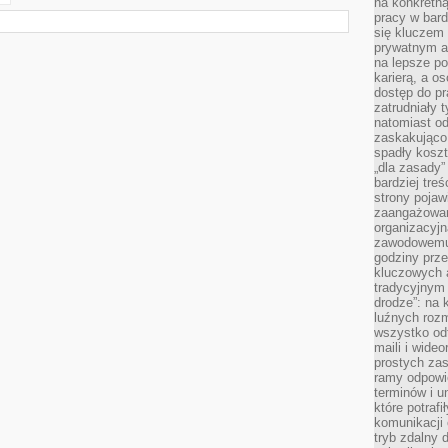
na konkretną
pracy w bard
się kluczem
prywatnym a
na lepsze p
karierą, a o
dostęp do pr
zatrudniały 
natomiast od
zaskakująco
spadły koszt
„dla zasady”
bardziej tre
strony pojaw
zaangażowani
organizacyjn
zawodowemu 
godziny prz
kluczowych 
tradycyjnym 
drodze”: na 
luźnych rozm
wszystko od
maili i wide
prostych zas
ramy odpowie
terminów i u
które potraf
komunikacji 
tryb zdalny d