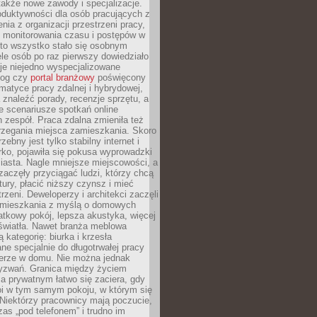
 także nowe zawody i specjalizacje.
oduktywności dla osób pracujących z
nia z organizacji przestrzeni pracy,
o monitorowania czasu i postępów w
 to wszystko stało się osobnym
le osób po raz pierwszy dowiedziało
ieje niejedno wyspecjalizowane
log czy
portal branżowy
poświęcony
matyce pracy zdalnej i hybrydowej,
znaleźć porady, recenzje sprzętu, a
e scenariusze spotkań online
h zespół. Praca zdalna zmieniła też
rzegania miejsca zamieszkania. Skoro
zebny jest tylko stabilny internet i
ko, pojawiła się pokusa wyprowadzki
iasta. Nagle mniejsze miejscowości, a
zaczęły przyciągać ludzi, którzy chcą
atury, płacić niższy czynsz i mieć
trzeni. Deweloperzy i architekci zaczęli
 mieszkania z myślą o domowych
atkowy pokój, lepsza akustyka, więcej
 światła. Nawet branża meblowa
 kategorię: biurka i krzesła
ne specjalnie do długotrwałej pracy
erze w domu. Nie można jednak
yzwań. Granica między życiem
 prywatnym łatwo się zaciera, gdy
oi w tym samym pokoju, w którym się
Niektórzy pracownicy mają poczucie,
zas „pod telefonem” i trudno im