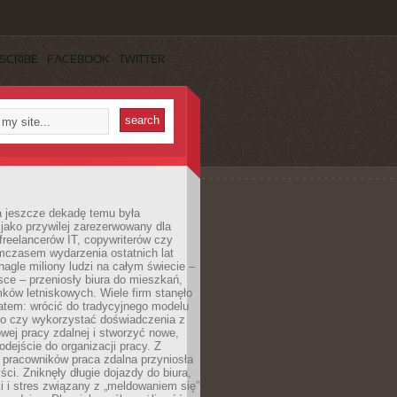
SCRIBE
FACEBOOK
TWITTER
a jeszcze dekadę temu była
jako przywilej zarezerwowany dla
 freelancerów IT, copywriterów czy
mczasem wydarzenia ostatnich lat
 nagle miliony ludzi na całym świecie –
ce – przeniosły biura do mieszkań,
ków letniskowych. Wiele firm stanęło
atem: wrócić do tradycyjnego modelu
go czy wykorzystać doświadczenia z
ej pracy zdalnej i stworzyć nowe,
dejście do organizacji pracy. Z
 pracowników praca zdalna przyniosła
ści. Zniknęły długie dojazdy do biura,
i i stres związany z „meldowaniem się”