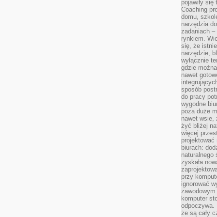
pojawiły się
Coaching pr
domu, szkole
narzędzia d
zadaniach –
rynkiem. Wie
się, że istn
narzędzie, b
wyłącznie te
gdzie można 
nawet gotow
integrującyc
sposób post
do pracy potr
wygodne biur
poza duże m
nawet wsie, 
żyć bliżej n
więcej przes
projektować
biurach: dod
naturalnego
zyskała nową
zaprojektowa
przy komput
ignorować w
zawodowym a
komputer st
odpoczywa. 
że są cały c