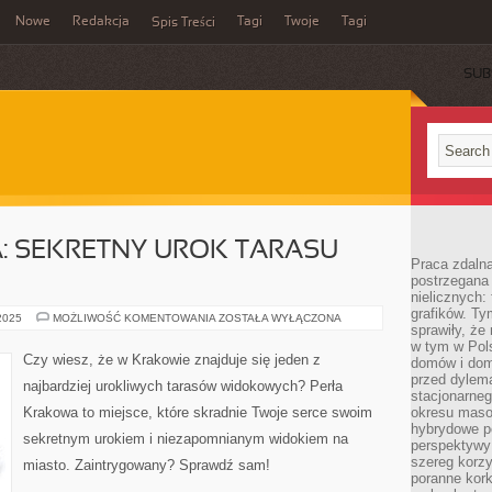
Nowe
Redakcja
Tagi
Twoje
Tagi
Spis Treści
SUB
: SEKRETNY UROK TARASU
Praca zdaln
postrzegana 
nielicznych:
grafików. Ty
PERŁA
 2025
MOŻLIWOŚĆ KOMENTOWANIA
ZOSTAŁA WYŁĄCZONA
sprawiły, że
KRAKOWA:
SEKRETNY
w tym w Pols
UROK
Czy wiesz, że w Krakowie znajduje się jeden z
domów i dom
TARASU
WIDOKOWEGO
przed dylem
najbardziej urokliwych tarasów widokowych? Perła
stacjonarne
Krakowa to miejsce, które skradnie Twoje serce swoim
okresu masow
hybrydowe po
sekretnym urokiem i niezapomnianym widokiem na
perspektywy
szereg korzy
miasto. Zaintrygowany? Sprawdź sam!
poranne kork