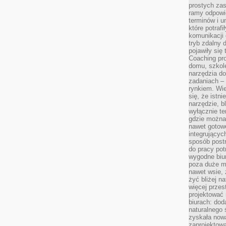
prostych zas
ramy odpowie
terminów i u
które potraf
komunikacji 
tryb zdalny d
pojawiły się
Coaching pr
domu, szkole
narzędzia d
zadaniach –
rynkiem. Wie
się, że istn
narzędzie, b
wyłącznie te
gdzie można 
nawet gotow
integrującyc
sposób post
do pracy potr
wygodne biur
poza duże m
nawet wsie, 
żyć bliżej n
więcej przes
projektować
biurach: dod
naturalnego
zyskała nową
zaprojektowa