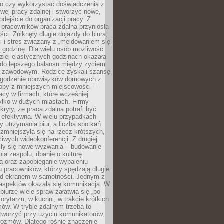
go czy wykorzystać doświadczenia z
ej pracy zdalnej i stworzyć nowe,
dejście do organizacji pracy. Z
 pracowników praca zdalna przyniosła
ści. Zniknęły długie dojazdy do biura,
i i stres związany z „meldowaniem się”
 godzinę. Dla wielu osób możliwość
ziej elastycznych godzinach okazała
 do lepszego balansu między życiem
 zawodowym. Rodzice zyskali szansę
ogodzenie obowiązków domowych z
soby z mniejszych miejscowości –
acy w firmach, które wcześniej
tylko w dużych miastach. Firmy
kryły, że praca zdalna potrafi być
 efektywna. W wielu przypadkach
y utrzymania biur, a liczba spotkań
 zmniejszyła się na rzecz krótszych,
ściwych wideokonferencji. Z drugiej
iły się nowe wyzwania – budowanie
a zespołu, dbanie o kulturę
ą oraz zapobieganie wypaleniu
pracowników, którzy spędzają długie
ed ekranem w samotności. Jednym z
aspektów okazała się komunikacja. W
biurze wiele spraw załatwia się „po
korytarzu, w kuchni, w trakcie krótkich
ów. W trybie zdalnym trzeba to
tworzyć przy użyciu komunikatorów,
orozmów. Dlatego rośnie znaczenie