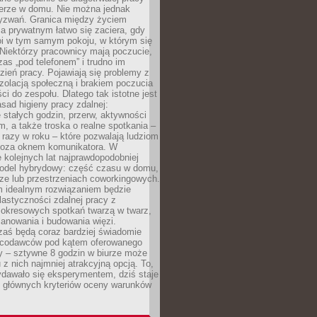
erze w domu. Nie można jednak
yzwań. Granica między życiem
 prywatnym łatwo się zaciera, gdy
oi w tym samym pokoju, w którym się
Niektórzy pracownicy mają poczucie,
zas „pod telefonem” i trudno im
ień pracy. Pojawiają się problemy z
zolacją społeczną i brakiem poczucia
ci do zespołu. Dlatego tak istotne jest
sad higieny pracy zdalnej:
stałych godzin, przerw, aktywności
, a także troska o realne spotkania –
 razy w roku – które pozwalają ludziom
poza oknem komunikatora. W
 kolejnych lat najprawdopodobniej
 model hybrydowy: część czasu w domu,
ze lub przestrzeniach coworkingowych.
rm idealnym rozwiązaniem będzie
lastyczności zdalnej pracy z
 okresowych spotkań twarzą w twarz,
anowania i budowania więzi.
zaś będą coraz bardziej świadomie
acodawców pod kątem oferowanego
y – sztywne 8 godzin w biurze może
u z nich najmniej atrakcyjną opcją. To,
ydawało się eksperymentem, dziś staje
z głównych kryteriów oceny warunków