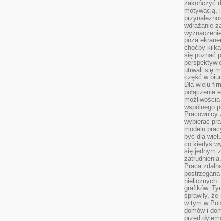
zakończyć dz
motywacją, i
przynależnoś
wdrażanie za
wyznaczenie 
poza ekranem
choćby kilka
się poznać 
perspektywie
utrwali się
część w biur
Dla wielu fi
połączenie e
możliwością
wspólnego pl
Pracownicy 
wybierać pr
modelu prac
być dla wiel
co kiedyś w
się jednym 
zatrudnienia.
Praca zdaln
postrzegana 
nielicznych:
grafików. Ty
sprawiły, że
w tym w Pols
domów i dom
przed dylem