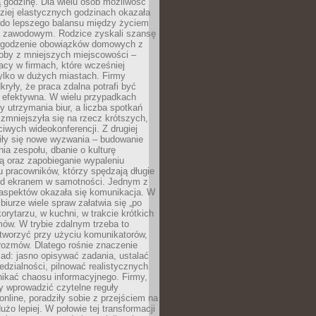
 godzinę. Dla wielu osób możliwość
ziej elastycznych godzinach okazała
 do lepszego balansu między życiem
 zawodowym. Rodzice zyskali szansę
ogodzenie obowiązków domowych z
soby z mniejszych miejscowości –
acy w firmach, które wcześniej
tylko w dużych miastach. Firmy
kryły, że praca zdalna potrafi być
 efektywna. W wielu przypadkach
y utrzymania biur, a liczba spotkań
 zmniejszyła się na rzecz krótszych,
ściwych wideokonferencji. Z drugiej
iły się nowe wyzwania – budowanie
a zespołu, dbanie o kulturę
ą oraz zapobieganie wypaleniu
pracowników, którzy spędzają długie
ed ekranem w samotności. Jednym z
aspektów okazała się komunikacja. W
biurze wiele spraw załatwia się „po
korytarzu, w kuchni, w trakcie krótkich
ów. W trybie zdalnym trzeba to
tworzyć przy użyciu komunikatorów,
orozmów. Dlatego rośnie znaczenie
ad: jasno opisywać zadania, ustalać
dzialności, pilnować realistycznych
nikać chaosu informacyjnego. Firmy,
iły wprowadzić czytelne reguły
online, poradziły sobie z przejściem na
użo lepiej. W połowie tej transformacji