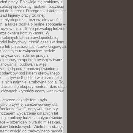
ień pracy. Pojawiają się problemy z
zolacją społeczną i brakiem poczucia
ci do zespołu. Dlatego tak istotne jest
sad higieny pracy zdalnej:
stałych godzin, przerw, aktywności
, a także troska o realne spotkania –
 razy w roku – które pozwalają ludziom
poza oknem komunikatora. W
 kolejnych lat najprawdopodobniej
 model hybrydowy: część czasu w domu,
ze lub przestrzeniach coworkingowych.
rm idealnym rozwiązaniem będzie
lastyczności zdalnej pracy z
 okresowych spotkań twarzą w twarz,
anowania i budowania więzi.
zaś będą coraz bardziej świadomie
acodawców pod kątem oferowanego
y – sztywne 8 godzin w biurze może
u z nich najmniej atrakcyjną opcją. To,
ydawało się eksperymentem, dziś staje
z głównych kryteriów oceny warunków
a jeszcze dekadę temu była
jako przywilej zarezerwowany dla
 freelancerów IT, copywriterów czy
mczasem wydarzenia ostatnich lat
 nagle miliony ludzi na całym świecie –
ce – przeniosły biura do mieszkań,
ków letniskowych. Wiele firm stanęło
atem: wrócić do tradycyjnego modelu