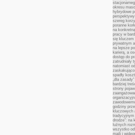
stacjonarne
okresu masow
hybrydowe po
perspektywy
szereg korzy
poranne kork
na konkretną
pracy w bard
się kluczem
prywatnym a
na lepsze p
karierą, a o
dostęp do pr
zatrudniały 
natomiast od
zaskakująco
spadły koszt
„dla zasady”
bardziej tre
strony pojaw
zaangażowani
organizacyjn
zawodowemu 
godziny prz
kluczowych 
tradycyjnym 
drodze”: na 
luźnych rozm
wszystko od
maili i wide