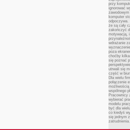
przy komput
ignorować w
zawodowym a
komputer st
odpoczywa. 
że są cały c
zakończyć dz
motywacją, i
przynależnoś
wdrażanie za
wyznaczenie 
poza ekranem
choćby kilka
się poznać 
perspektywie
utrwali się
część w biur
Dla wielu fi
połączenie e
możliwością
wspólnego pl
Pracownicy 
wybierać pr
modelu prac
być dla wiel
co kiedyś w
się jednym 
zatrudnienia.