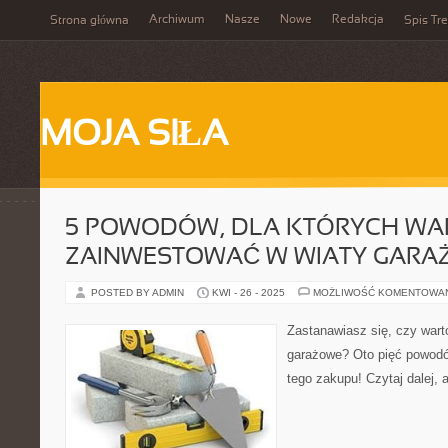
Archiwum
Nasze
Nowe
Redakcja
Strona główna
Spis Tre
MOJA SIŁA
5 POWODÓW, DLA KTÓRYCH WA
ZAINWESTOWAĆ W WIATY GARA
POSTED BY ADMIN
KWI - 26 - 2025
MOŻLIWOŚĆ KOMENTOWA
Zastanawiasz się, czy wart
garażowe? Oto pięć powodó
tego zakupu! Czytaj dalej, 