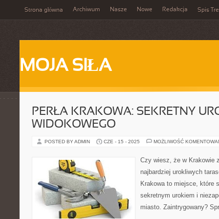
Archiwum
Nasze
Nowe
Redakcja
Strona główna
Spis Tre
MOJA SIŁA
PERŁA KRAKOWA: SEKRETNY UR
WIDOKOWEGO
POSTED BY ADMIN
CZE - 15 - 2025
MOŻLIWOŚĆ KOMENTOWA
Czy wiesz, że w Krakowie z
najbardziej urokliwych tar
Krakowa to miejsce, które 
sekretnym urokiem i nieza
miasto. Zaintrygowany? Sp