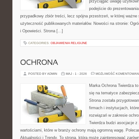
przyciągać uwagę użytkowni
podejście do prezentowania 
przypadkowy zbiór treści, lecz spójna przestrzeń, w której ważne
użyteczność publikowanych materiałów. Nowości na stronie: Ogród 
i Opowieści. Strona […]
CATEGORIES:
OBJAWIENIA RELIGIJNE
OCHRONA
POSTED BY ADMIN
MAJ - 1 - 2026
MOŻLIWOŚĆ KOMENTOWAN
Marka Ochrona Twierdza to 
się na tematyce zabezpiec
Strona została przygotowa
firmach i instytucjach, któ
rozwiązań w zakresie ochr
Twierdza budzi asocjacje z 
wartościami, które w branży ochrony mają ogromną wagę. Polecam:
Aktualności i Trendy. To strona, która może zainteresować zarówn