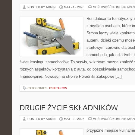
POSTED BY ADMIN
MAJ - 4 - 2026
MOŻLIWOŚĆ KOMENTOWAN
Rentdabcar to tematyczny s
z myślą o osobach, które i
Strona łączy wiele konkre
autami, dzięki czemu moż
startowym zarówno dla osó
samochodu, jak i dla tych, 
świat leasingu samochodów. To serwis, w którym można znaleźć
różnych aspektów korzystania z auta, od poszukiwania samocho
finansowanie. Nowości na stronie Poradniki Zakupowe […]
CATEGORIES:
DSKRAKOW
DRUGIE ŻYCIE SKŁADNIKÓW
POSTED BY ADMIN
MAJ - 3 - 2026
MOŻLIWOŚĆ KOMENTOWAN
przyjazne miejsce kulinarne