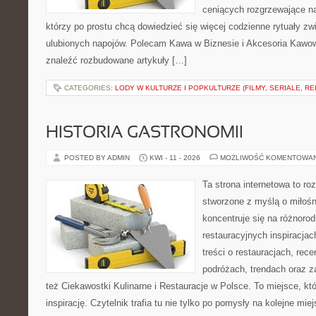
ceniących rozgrzewające na
którzy po prostu chcą dowiedzieć się więcej codzienne rytuały z
ulubionych napojów. Polecam Kawa w Biznesie i Akcesoria Kawo
znaleźć rozbudowane artykuły […]
CATEGORIES:
LODY W KULTURZE I POPKULTURZE (FILMY, SERIALE, R
HISTORIA GASTRONOMII
POSTED BY ADMIN
KWI - 11 - 2026
MOŻLIWOŚĆ KOMENTOWA
Ta strona internetowa to r
stworzone z myślą o miłośni
koncentruje się na różnoro
restauracyjnych inspiracja
treści o restauracjach, rece
podróżach, trendach oraz z
też Ciekawostki Kulinarne i Restauracje w Polsce. To miejsce, kt
inspirację. Czytelnik trafia tu nie tylko po pomysły na kolejne mie