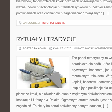
kierowców, fanów czterech kółek oraz osób obserwujących rozwój
ważne: nowych technologiach, trendach rynkowych, bezpieczeństwi
porównaniach oraz codziennych zagadnieniach związanych […]
CATEGORIES:
HISTORIA I ZABYTKI
RYTUAŁY I TRADYCJE
POSTED BY ADMIN
KWI - 17 - 2026
MOŻLIWOŚĆ KOMENTOWA
Ten portal tematyczny to w
poradnicze dla osób, które 
prywatnymi basenami, jacu
rozumianym relaksem. Witry
kąpieli, basenów i domowe
inspirujące publikacje dla 
pierwsze kroki, ale również dla osób z większym doświadczeniem
Inspiracje i Lifestyle & Relaks. Ogromnym atutem serwisu jest s
zagadnień. To nie tylko portal poświęcony samym saunom, […]