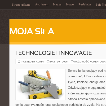
Archiwum
Nasze
Nowe
Redakcja
Strona główna
Spis Tre
MOJA SIŁA
TECHNOLOGIE I INNOWACJE
POSTED BY ADMIN
MAJ - 10 - 2026
MOŻLIWOŚĆ KOMENTOWA
Serwis funkcjonujący pod 
przestrzeń, które zestawia
życia, kobiecej energii ora
Odwiedzający mogą znaleźć 
które wspierają w rozwijani
Strona została opracowana 
cenią autentyczności oraz spokojnego podejścia do życia. Na str