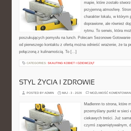
mapie, które zostało stwor
przyjemną atmosferę. Stron
charakter lokalu, w którym p
doprawione, ale również d
rytmu. To serwis, która moż
poszukujących pomysłu na lunch. Polecam Sezonowe Gotowanie 
od pierwszego kontaktu z ofertą można odnieść wrażenie, że ta 
połączoną z kulinarnością. To […]
CATEGORIES:
SKAUTING KOBIET I DZIEWCZĄT
STYL ŻYCIA I ZDROWIE
POSTED BY ADMIN
MAJ - 3 - 2026
MOŻLIWOŚĆ KOMENTOWAN
Madlennn to strona, które 
przemyślany punkt w sieci 
ciekawych treści. Już sama
czymś zapamiętywalnym, d