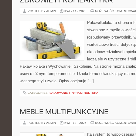
ZDROWIE I PROFILAKTYKA
POSTED BY ADMIN
KWI - 14 - 2026
MOŻLIWOŚĆ KOMENTOWA
Pakawilkolaka to strona int
stworzone z myślą o właścic
rozbudowany przewodnik, w
wartościowe treści dotyczą
dla odpowiedzialnych opiek
łączą się w użyteczne źródł
Pakawilkolaka i Wychowanie i Szkolenie. Na stronie można znale
psów o różnym temperamencie. Dzięki temu odwiedzający ma m
własnego stylu życia. Opisy obejmują […]
CATEGORIES:
ŁADOWANIE I INFRASTRUKTURA
MEBLE MULTIFUNKCYJNE
POSTED BY ADMIN
KWI - 13 - 2026
MOŻLIWOŚĆ KOMENTOWA
Italsystem to współczesna w