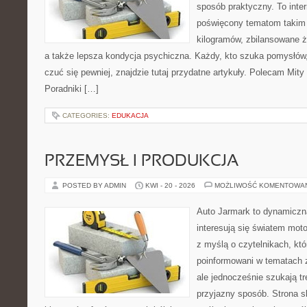
sposób praktyczny. To inte
poświęcony tematom takim 
kilogramów, zbilansowane ż
a także lepsza kondycja psychiczna. Każdy, kto szuka pomysłów, a
czuć się pewniej, znajdzie tutaj przydatne artykuły. Polecam Mity
Poradniki […]
CATEGORIES:
EDUKACJA
PRZEMYSŁ I PRODUKCJA
POSTED BY ADMIN
KWI - 20 - 2026
MOŻLIWOŚĆ KOMENTOWA
Auto Jarmark to dynamiczna
interesują się światem moto
z myślą o czytelnikach, kt
poinformowani w tematach 
ale jednocześnie szukają tr
przyjazny sposób. Strona sk