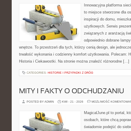
Innowacyjna platforma siec
to miejsce stworzone dla o
inspiracji do domu, mieszka
użytkowych. Serwis prezent
związanych z aranżacją świ
odpowiednio dobrane lampy 
wnętrze. To przestrzeń dla tych, którzy cenią design, ale jednoc
trwałość wykonania i codzienny komfort użytkowania. Polecam: His
Historia i Ciekawostki. Na stronie można znaleźć różnorodne […]
CATEGORIES:
HISTORIE I PRZYPADKI Z DRÓG
MITY I FAKTY O ODCHUDZANIU
POSTED BY ADMIN
KWI - 21 - 2026
MOŻLIWOŚĆ KOMENTOWA
MagicalJune.pl to portal, k
osobach, które chcą popra
świadomie podejść do siebi