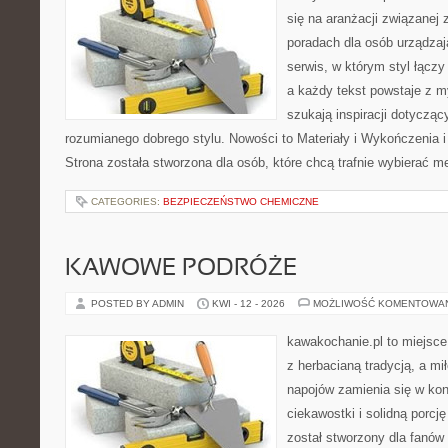
się na aranżacji związanej
poradach dla osób urządzaj
serwis, w którym styl łącz
a każdy tekst powstaje z m
szukają inspiracji dotyczący
rozumianego dobrego stylu. Nowości to Materiały i Wykończenia i
Strona została stworzona dla osób, które chcą trafnie wybierać m
CATEGORIES:
BEZPIECZEŃSTWO CHEMICZNE
KAWOWE PODRÓŻE
POSTED BY ADMIN
KWI - 12 - 2026
MOŻLIWOŚĆ KOMENTOWA
kawakochanie.pl to miejsce
z herbacianą tradycją, a m
napojów zamienia się w konk
ciekawostki i solidną porcj
został stworzony dla fanów 