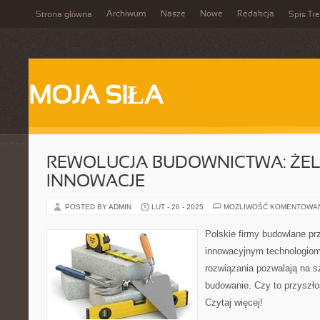
Archiwum
Nasze
Nowe
Redakcja
Strona główna
Spis Tre
MOJA SIŁA
REWOLUCJA BUDOWNICTWA: ŻE
INNOWACJE
POSTED BY ADMIN
LUT - 26 - 2025
MOŻLIWOŚĆ KOMENTOWA
Polskie firmy budowlane pr
innowacyjnym technologio
rozwiązania pozwalają na s
budowanie. Czy to przyszł
Czytaj więcej!