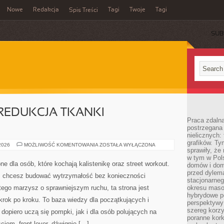
Nowe
Redakcja
Tagi
Twoje
Tagi
Spis Treści
SUB
REDUKCJA TKANKI
Praca zdaln
postrzegana 
nielicznych:
grafików. Ty
ODCHUDZANIE
 2026
MOŻLIWOŚĆ KOMENTOWANIA
ZOSTAŁA WYŁĄCZONA
sprawiły, że
I
REDUKCJA
w tym w Pols
TKANKI
PZKiSW to przestrzeń stworzone dla osób, które
domów i dom
TŁUSZCZOWEJ
przed dylem
kochają kalistenikę oraz street workout. Jeśli szukasz
stacjonarne
praktycznych porad, chcesz budować wytrzymałość bez
okresu masow
hybrydowe po
konieczności posiadania drogiego sprzętu, a do tego
perspektywy
szereg korzy
marzysz o sprawniejszym ruchu, ta strona jest
poranne kork
dokładnie po to, by prowadzić Cię krok po kroku. To