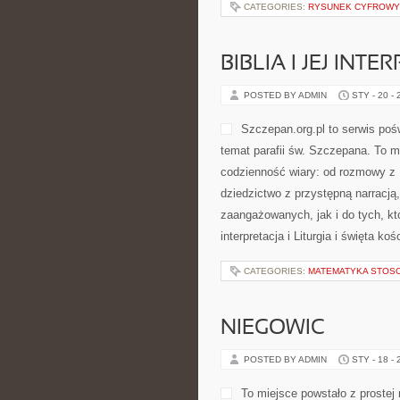
czasochłonne, aby efekty były py
Serwis kieruje się ideą, że dobre 
CATEGORIES:
ARCHITEKTURA
MENU WESELNE I
POSTED BY ADMIN
STY - 21 -
przystępnymi poradami, dzięki cz
poziomu zaawansowania. Polecamy 
Idea Śpiewających Skrzypiec opier
CATEGORIES:
RYSUNEK CYFROWY