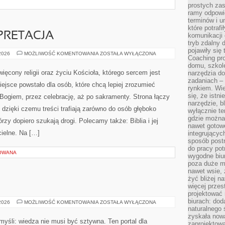
szne. Polecamy także Bez cukru i Dania wegetariańskie.
prostych zas
ramy odpowie
jedzenie powinno […]
terminów i u
które potraf
komunikacji 
tryb zdalny d
pojawiły się
Coaching pr
domu, szkole
 TORTY
narzędzia d
zadaniach –
MENU
 2026
MOŻLIWOŚĆ KOMENTOWANIA
ZOSTAŁA WYŁĄCZONA
rynkiem. Wie
WESELNE
się, że istn
I
TORTY
narzędzie, b
Śpiewające Skrzypce to sieciowy serwis poświęcony
wyłącznie te
światu brzmień, w którym skrzypce stają się centrum
gdzie można 
nawet gotow
opowieści. To miejsce stworzone dla osób, które chcą
integrującyc
rozwijać muzyczną wrażliwość, a także dla tych, którzy
sposób post
do pracy potr
pragną pogłębiać warsztat na instrumencie
wygodne biur
poza duże m
smyczkowym. Strona łączy muzyczne ciekawostki z
nawet wsie, 
emu czytelnik może oswoić instrument niezależnie od
żyć bliżej n
więcej przes
Muzyka i atrakcje weselne i Organizacja ślubu i wesela.
projektować
a się na pasji […]
biurach: dod
naturalnego
zyskała nową
zaprojektowa