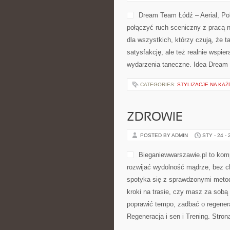
HISTORIA TAŃCA
POSTED BY ADMIN
STY - 24 -
Polecamy Muzyka do tańca i Festi
się na tym, że […]
CATEGORIES:
STYLIZACJE NA KAŻ
ZDROWIE
POSTED BY ADMIN
STY - 24 -