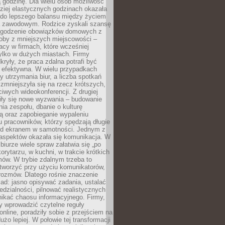
 godzinę. Dla wielu osób możliwość
ziej elastycznych godzinach okazała
 do lepszego balansu między życiem
 zawodowym. Rodzice zyskali szansę
ogodzenie obowiązków domowych z
soby z mniejszych miejscowości –
acy w firmach, które wcześniej
tylko w dużych miastach. Firmy
kryły, że praca zdalna potrafi być
 efektywna. W wielu przypadkach
y utrzymania biur, a liczba spotkań
 zmniejszyła się na rzecz krótszych,
ściwych wideokonferencji. Z drugiej
iły się nowe wyzwania – budowanie
a zespołu, dbanie o kulturę
ą oraz zapobieganie wypaleniu
pracowników, którzy spędzają długie
ed ekranem w samotności. Jednym z
aspektów okazała się komunikacja. W
biurze wiele spraw załatwia się „po
korytarzu, w kuchni, w trakcie krótkich
ów. W trybie zdalnym trzeba to
tworzyć przy użyciu komunikatorów,
orozmów. Dlatego rośnie znaczenie
ad: jasno opisywać zadania, ustalać
dzialności, pilnować realistycznych
nikać chaosu informacyjnego. Firmy,
iły wprowadzić czytelne reguły
online, poradziły sobie z przejściem na
użo lepiej. W połowie tej transformacji