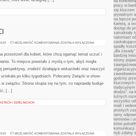
na konkretną
pracy w bard
zaawansowanych, dla tych, którzy dopiero uczą się pompki,
się kluczem
iczne podciągnięcie z przejściem, front lever, dźwignię […]
prywatnym a
na lepsze p
karierą, a o
dostęp do pr
zatrudniały 
natomiast od
zaskakująco
I
spadły koszt
„dla zasady”
bardziej tre
NAUKA
 2026
MOŻLIWOŚĆ KOMENTOWANIA
ZOSTAŁA WYŁĄCZONA
strony pojaw
O
MIŁOŚCI
zaangażowani
ZatrzymajFaceta.pl to przyjazna przestrzeń dla kobiet,
organizacyjn
zawodowemu 
które chcą ogarnąć temat uczuć i budować zdrowy
godziny prz
kluczowych 
związek bez udawania. To miejsce powstało z myślą o
tradycyjnym 
tym, abyś mogła popatrzeć na swoją sytuację z innej
drodze”: na 
luźnych rozm
perspektywy, znaleźć działające wskazówki oraz
wszystko od
nauczyć się rozmawiać tak, by bliskość nie uciekała po
maili i wide
prostych zas
i w show-biznesie i literaturze i Komunikacja w związku.
ramy odpowie
terminów i u
awdę buduje zainteresowanie w relacji: szczerość, […]
które potraf
komunikacji 
STACH I DZIELNICACH
tryb zdalny d