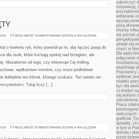
zakończyć dz
Bieganiewwarszawie.pl to kompleksowy serwis dla
motywacją, i
przynależnoś
osób, które chcą biegać w stolicy i rozwijać wydolność
wdrażanie za
wyznaczenie 
mądrze, bez chaosu i bez kontuzji. To miejsce, gdzie
poza ekranem
miłość do sportu spotyka się z sprawdzonymi
choćby kilka
się poznać 
metodami. Niezależnie od tego, czy dopiero zaczynasz
perspektywie
pierwsze kroki na trasie, czy masz za sobą kilometry w
utrwali się
część w biur
omagające poprawić tempo, zadbać o regenerację i
Dla wielu fi
połączenie e
ategorie to Regeneracja i sen i Trening. Strona […]
możliwością
wspólnego pl
Pracownicy 
wybierać pr
modelu prac
być dla wiel
co kiedyś w
ĘTY
się jednym 
zatrudnienia.
PRZYNĘTY
 2026
MOŻLIWOŚĆ KOMENTOWANIA
ZOSTAŁA WYŁĄCZONA
Praca zdaln
I
postrzegana 
ZANĘTY
nielicznych:
MOCZYKIJE to niezależny wortal o łowieniu ryb, który
grafików. Ty
powstał po to, aby łączyć pasję do wody z konkretną
sprawiły, że
w tym w Pols
wiedzą. To miejsce dla osób, które kochają spokój nad
domów i dom
brzegiem, ale jednocześnie chcą łowić skuteczniej.
przed dylem