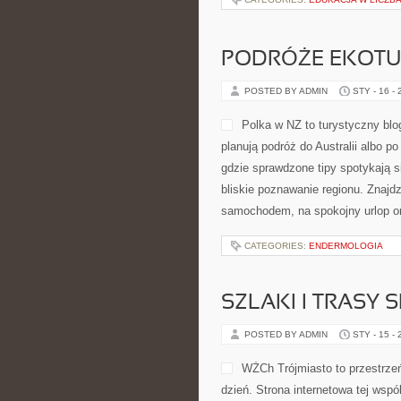
najbardziej zawiłe zagadnienia. Na
smaczkami ze świata odkryć. Z jedn
zapamiętywać, […]
CATEGORIES:
OPIEKA NAD ZWIERZ
ZDROWIE I ALK
POSTED BY ADMIN
STY - 17 -