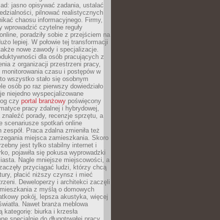
ad: jasno opisywać zadania, ustalać
dzialności, pilnować realistycznych
nikać chaosu informacyjnego. Firmy,
iły wprowadzić czytelne reguły
online, poradziły sobie z przejściem na
użo lepiej. W połowie tej transformacji
 także nowe zawody i specjalizacje.
oduktywności dla osób pracujących z
nia z organizacji przestrzeni pracy,
o monitorowania czasu i postępów w
 to wszystko stało się osobnym
le osób po raz pierwszy dowiedziało
ieje niejedno wyspecjalizowane
log czy
portal branżowy
poświęcony
matyce pracy zdalnej i hybrydowej,
znaleźć porady, recenzje sprzętu, a
e scenariusze spotkań online
h zespół. Praca zdalna zmieniła też
rzegania miejsca zamieszkania. Skoro
zebny jest tylko stabilny internet i
ko, pojawiła się pokusa wyprowadzki
iasta. Nagle mniejsze miejscowości, a
zaczęły przyciągać ludzi, którzy chcą
atury, płacić niższy czynsz i mieć
trzeni. Deweloperzy i architekci zaczęli
 mieszkania z myślą o domowych
atkowy pokój, lepsza akustyka, więcej
 światła. Nawet branża meblowa
 kategorię: biurka i krzesła
ne specjalnie do długotrwałej pracy