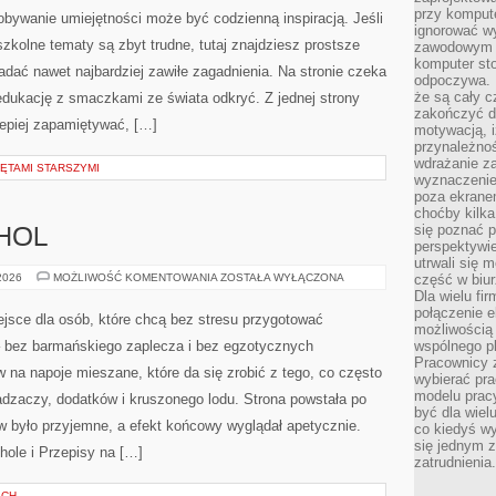
przy komput
ignorować w
zawodowym a
ERPRETACJA
komputer st
odpoczywa. 
że są cały c
BIBLIA
 2026
MOŻLIWOŚĆ KOMENTOWANIA
ZOSTAŁA WYŁĄCZONA
I
zakończyć dz
JEJ
motywacją, i
INTERPRETACJA
Szczepan.org.pl to serwis poświęcony religii oraz życiu
przynależnoś
wdrażanie za
Kościoła, którego sercem jest temat parafii św.
wyznaczenie 
Szczepana. To miejsce powstało dla osób, które chcą
poza ekranem
choćby kilka
lepiej zrozumieć codzienność wiary: od rozmowy z
się poznać 
perspektywie
Bogiem, przez celebrację, aż po sakramenty. Strona
utrwali się
łączy dziedzictwo z przystępną narracją, dzięki czemu
część w biur
Dla wielu fi
ęboko zaangażowanych, jak i do tych, którzy dopiero szukają
połączenie e
interpretacja i Liturgia i święta kościelne. Na […]
możliwością
wspólnego pl
Pracownicy 
OWANA
wybierać pr
modelu prac
być dla wiel
co kiedyś w
się jednym 
zatrudnienia.
NIEGOWIC
 2026
MOŻLIWOŚĆ KOMENTOWANIA
ZOSTAŁA WYŁĄCZONA