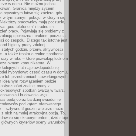
erze w domu. Nie można jednak
yzwań. Granica między życiem
 prywatnym łatwo się zaciera, gdy
oi w tym samym pokoju, w którym się
Niektórzy pracownicy mają poczucie,
zas „pod telefonem” i trudno im
ień pracy. Pojawiają się problemy z
zolacją społeczną i brakiem poczucia
ci do zespołu. Dlatego tak istotne jest
sad higieny pracy zdalnej:
stałych godzin, przerw, aktywności
, a także troska o realne spotkania –
 razy w roku – które pozwalają ludziom
poza oknem komunikatora. W
 kolejnych lat najprawdopodobniej
 model hybrydowy: część czasu w domu,
ze lub przestrzeniach coworkingowych.
rm idealnym rozwiązaniem będzie
lastyczności zdalnej pracy z
 okresowych spotkań twarzą w twarz,
anowania i budowania więzi.
zaś będą coraz bardziej świadomie
acodawców pod kątem oferowanego
y – sztywne 8 godzin w biurze może
u z nich najmniej atrakcyjną opcją. To,
ydawało się eksperymentem, dziś staje
z głównych kryteriów oceny warunków