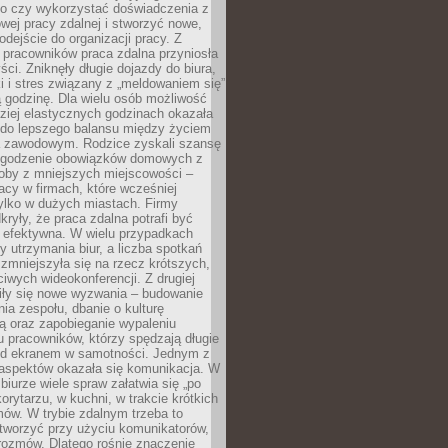
go czy wykorzystać doświadczenia z
ej pracy zdalnej i stworzyć nowe,
dejście do organizacji pracy. Z
 pracowników praca zdalna przyniosła
ści. Zniknęły długie dojazdy do biura,
i i stres związany z „meldowaniem się”
 godzinę. Dla wielu osób możliwość
ziej elastycznych godzinach okazała
 do lepszego balansu między życiem
 zawodowym. Rodzice zyskali szansę
ogodzenie obowiązków domowych z
soby z mniejszych miejscowości –
acy w firmach, które wcześniej
tylko w dużych miastach. Firmy
kryły, że praca zdalna potrafi być
 efektywna. W wielu przypadkach
y utrzymania biur, a liczba spotkań
 zmniejszyła się na rzecz krótszych,
ściwych wideokonferencji. Z drugiej
iły się nowe wyzwania – budowanie
a zespołu, dbanie o kulturę
ą oraz zapobieganie wypaleniu
pracowników, którzy spędzają długie
ed ekranem w samotności. Jednym z
aspektów okazała się komunikacja. W
biurze wiele spraw załatwia się „po
korytarzu, w kuchni, w trakcie krótkich
ów. W trybie zdalnym trzeba to
tworzyć przy użyciu komunikatorów,
orozmów. Dlatego rośnie znaczenie