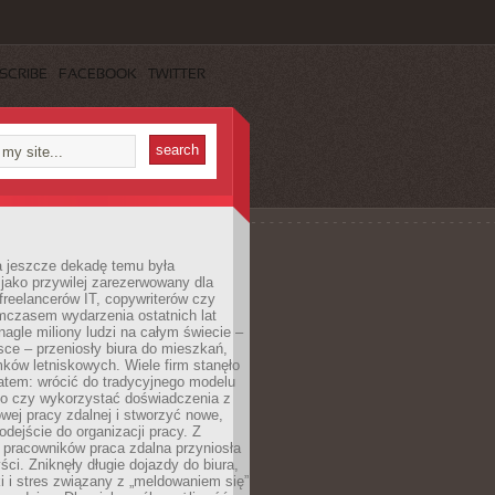
SCRIBE
FACEBOOK
TWITTER
a jeszcze dekadę temu była
jako przywilej zarezerwowany dla
 freelancerów IT, copywriterów czy
mczasem wydarzenia ostatnich lat
 nagle miliony ludzi na całym świecie –
ce – przeniosły biura do mieszkań,
ków letniskowych. Wiele firm stanęło
atem: wrócić do tradycyjnego modelu
go czy wykorzystać doświadczenia z
ej pracy zdalnej i stworzyć nowe,
dejście do organizacji pracy. Z
 pracowników praca zdalna przyniosła
ści. Zniknęły długie dojazdy do biura,
i i stres związany z „meldowaniem się”