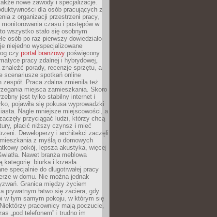
 także nowe zawody i specjalizacje.
oduktywności dla osób pracujących z
nia z organizacji przestrzeni pracy,
o monitorowania czasu i postępów w
 to wszystko stało się osobnym
le osób po raz pierwszy dowiedziało
ieje niejedno wyspecjalizowane
log czy
portal branżowy
poświęcony
matyce pracy zdalnej i hybrydowej,
znaleźć porady, recenzje sprzętu, a
e scenariusze spotkań online
h zespół. Praca zdalna zmieniła też
rzegania miejsca zamieszkania. Skoro
zebny jest tylko stabilny internet i
ko, pojawiła się pokusa wyprowadzki
iasta. Nagle mniejsze miejscowości, a
zaczęły przyciągać ludzi, którzy chcą
atury, płacić niższy czynsz i mieć
trzeni. Deweloperzy i architekci zaczęli
 mieszkania z myślą o domowych
atkowy pokój, lepsza akustyka, więcej
 światła. Nawet branża meblowa
 kategorię: biurka i krzesła
ne specjalnie do długotrwałej pracy
erze w domu. Nie można jednak
yzwań. Granica między życiem
 prywatnym łatwo się zaciera, gdy
oi w tym samym pokoju, w którym się
Niektórzy pracownicy mają poczucie,
zas „pod telefonem” i trudno im