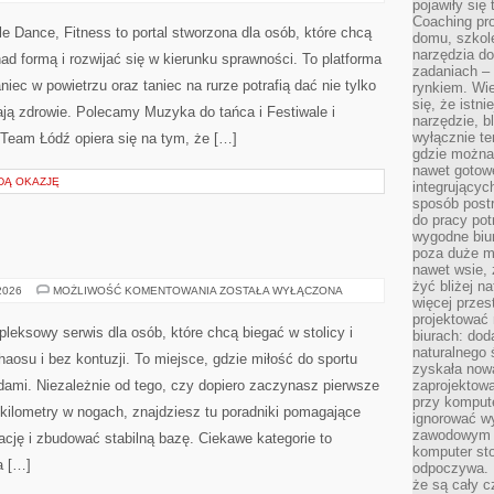
pojawiły się
Coaching pr
domu, szkole
narzędzia d
zadaniach –
rynkiem. Wie
HISTORIA
 2026
MOŻLIWOŚĆ KOMENTOWANIA
ZOSTAŁA WYŁĄCZONA
się, że istn
TAŃCA
narzędzie, b
wyłącznie te
Dream Team Łódź – Aerial, Pole Dance, Fitness to
gdzie można 
portal stworzona dla osób, które chcą połączyć ruch
nawet gotow
integrującyc
sceniczny z pracą nad formą i rozwijać się w kierunku
sposób post
sprawności. To platforma dla wszystkich, którzy czują,
do pracy potr
wygodne biur
że taniec w powietrzu oraz taniec na rurze potrafią dać
poza duże m
nawet wsie, 
nie tylko satysfakcję, ale też realnie wspierają zdrowie.
żyć bliżej n
wale i wydarzenia taneczne. Idea Dream Team Łódź opiera
więcej przes
projektować
biurach: dod
naturalnego
DĄ OKAZJĘ
zyskała nową
zaprojektowa
przy komput
ignorować w
zawodowym a
komputer st
odpoczywa. 
ZDROWIE
 2026
MOŻLIWOŚĆ KOMENTOWANIA
ZOSTAŁA WYŁĄCZONA
że są cały c