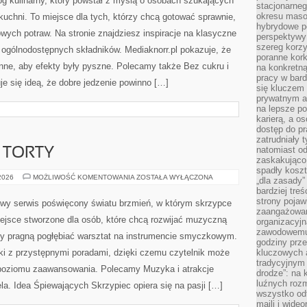
stacjonarne
Niezależnie od tego, czy interesuje Cię trolling,
okresu masow
hybrydowe po
karpiarstwo, feeder, wędkarstwo muchowe, wędkarstwo
perspektywy
rawy – MOCZYKIJE ma w sobie dokładnie ten klimat,
szereg korzy
poranne kork
aje encyklopedii oderwanej od rzeczywistości. Tutaj liczy
na konkretną
pracy w bard
się kluczem
prywatnym a
na lepsze p
karierą, a o
dostęp do pr
zatrudniały 
natomiast od
zaskakująco
spadły koszt
KULINARIA
 2026
MOŻLIWOŚĆ KOMENTOWANIA
ZOSTAŁA WYŁĄCZONA
„dla zasady”
bardziej tre
Mediaknorr.pl to przystępny blog kulinarny, który powstał
strony pojaw
zaangażowani
z myślą o osobach szukających nieskomplikowanych
organizacyjn
rozwiązań w kuchni. To miejsce dla tych, którzy chcą
zawodowemu 
godziny prz
gotować sprawnie, a jednocześnie cenią aromat
kluczowych 
tradycyjnym 
domowych potraw. Na stronie znajdziesz inspiracje na
drodze”: na 
klasyczne dania, które można przygotować z
luźnych rozm
wszystko od
aknorr.pl pokazuje, że gotowanie nie musi być
maili i wide