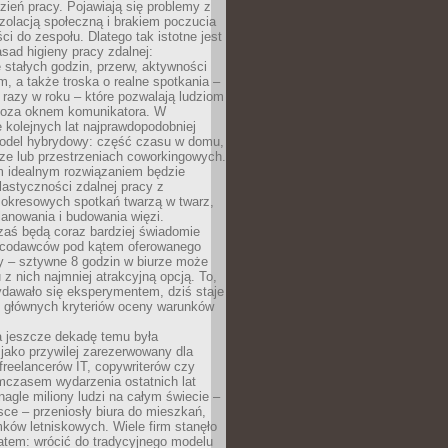
ień pracy. Pojawiają się problemy z
zolacją społeczną i brakiem poczucia
ci do zespołu. Dlatego tak istotne jest
sad higieny pracy zdalnej:
stałych godzin, przerw, aktywności
, a także troska o realne spotkania –
 razy w roku – które pozwalają ludziom
poza oknem komunikatora. W
 kolejnych lat najprawdopodobniej
 model hybrydowy: część czasu w domu,
ze lub przestrzeniach coworkingowych.
rm idealnym rozwiązaniem będzie
lastyczności zdalnej pracy z
 okresowych spotkań twarzą w twarz,
anowania i budowania więzi.
zaś będą coraz bardziej świadomie
acodawców pod kątem oferowanego
y – sztywne 8 godzin w biurze może
u z nich najmniej atrakcyjną opcją. To,
ydawało się eksperymentem, dziś staje
z głównych kryteriów oceny warunków
a jeszcze dekadę temu była
jako przywilej zarezerwowany dla
 freelancerów IT, copywriterów czy
mczasem wydarzenia ostatnich lat
 nagle miliony ludzi na całym świecie –
ce – przeniosły biura do mieszkań,
ków letniskowych. Wiele firm stanęło
atem: wrócić do tradycyjnego modelu