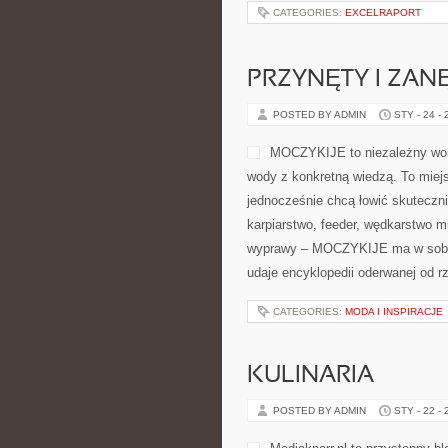
nogach, znajdziesz tu poradniki p
zbudować stabilną bazę. Ciekawe k
CATEGORIES:
EXCELRAPORT
PRZYNĘTY I ZAN
POSTED BY ADMIN
STY - 24 -