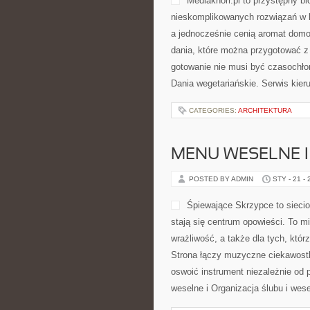
morskie, czy może podlodowe wyp
którego szukasz. Ten serwis nie ud
[…]
CATEGORIES:
MODA I INSPIRACJE
KULINARIA
POSTED BY ADMIN
STY - 22 -
ogólnodostępnych składników. Medi