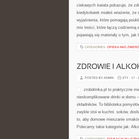
BIBLIA I JEJ INT
POSTED BY ADMIN
STY - 20 -
treści trafiają zarówno do osób gł
drogi. Polecamy także: Biblia i jej 
CATEGORIES:
MATEMATYKA STOS
NIEGOWIC
POSTED BY ADMIN
STY - 18 -