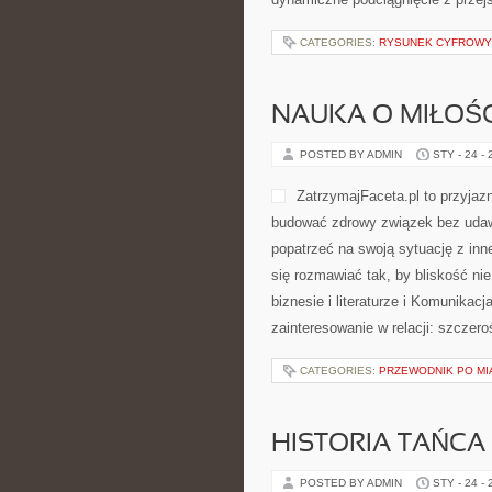
baza wiedzy dla początkujących i 
jak i dla osób polujących na dynam
CATEGORIES:
RYSUNEK CYFROWY
NAUKA O MIŁOŚC
POSTED BY ADMIN
STY - 24 -
kilku tygodniach. Polecamy Związk
Strona skupia się na tym, co napr
CATEGORIES:
PRZEWODNIK PO MIA