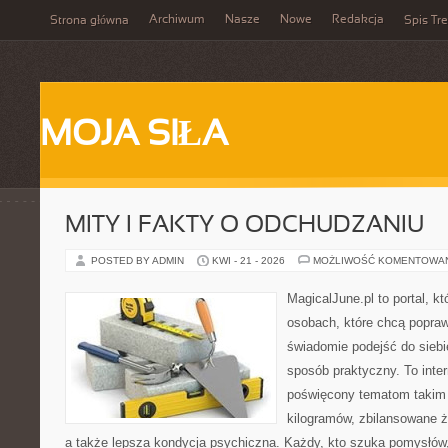
Archiwum
Nasze
Nowe
Redakcja
Strona główna
Spis Tre
MOJA SIŁA
MITY I FAKTY O ODCHUDZANIU
POSTED BY ADMIN
KWI - 21 - 2026
MOŻLIWOŚĆ KOMENTOWA
MagicalJune.pl to portal, k
osobach, które chcą popra
świadomie podejść do siebi
sposób praktyczny. To inte
poświęcony tematom takim 
kilogramów, zbilansowane ż
a także lepsza kondycja psychiczna. Każdy, kto szuka pomysłów, a