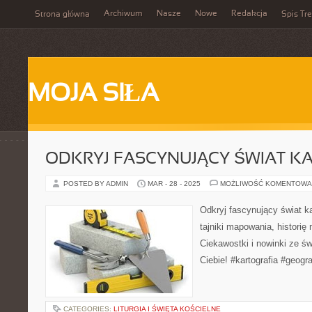
Archiwum
Nasze
Nowe
Redakcja
Strona główna
Spis Tre
MOJA SIŁA
ODKRYJ FASCYNUJĄCY ŚWIAT KA
POSTED BY ADMIN
MAR - 28 - 2025
MOŻLIWOŚĆ KOMENTOWA
Odkryj fascynujący świat ka
tajniki mapowania, historię
Ciekawostki i nowinki ze św
Ciebie! #kartografia #geogr
CATEGORIES:
LITURGIA I ŚWIĘTA KOŚCIELNE