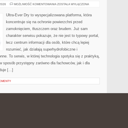
BEZPIECZEŃSTWO
 2026
MOŻLIWOŚĆ KOMENTOWANIA
ZOSTAŁA WYŁĄCZONA
NA
BUDOWIE
I
Ultra-Ever Dry to wyspecjalizowana platforma, która
W
DOMU
koncentruje się na ochronie powierzchni przed
zamoknięciem, tłuszczem oraz brudem. Już sam
charakter serwisu pokazuje, że nie jest to typowy portal,
lecz centrum informacji dla osób, które chcą lepiej
rozumieć, jak działają superhydrofobiczne i
nne. To serwis, w której technologia spotyka się z praktyką,
w sposób przystępny zarówno dla fachowców, jak i dla
duje […]
PEMENTY
ESOWE
PREZENTY
 2026
MOŻLIWOŚĆ KOMENTOWANIA
ZOSTAŁA WYŁĄCZONA
BIZNESOWE
Pasotti to wyrafinowana platforma online, która
koncentruje się na tematyce luksusowych podarunków i