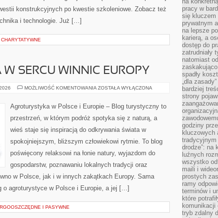
na konkretną
pracy w bard
kwestii konstrukcyjnych po kwestie szkoleniowe. Zobacz też
się kluczem
chnika i technologie. Już […]
prywatnym a
na lepsze p
karierą, a o
E CHARYTATYWNE
dostęp do pr
zatrudniały 
natomiast od
zaskakująco
 W SERCU WINNIC EUROPY
spadły koszt
„dla zasady”
AGROTURYSTYKA
 2026
MOŻLIWOŚĆ KOMENTOWANIA
ZOSTAŁA WYŁĄCZONA
bardziej tre
W
strony pojaw
SERCU
zaangażowani
WINNIC
Agroturystyka w Polsce i Europie – Blog turystyczny to
EUROPY
organizacyjn
przestrzeń, w którym podróż spotyka się z naturą, a
zawodowemu 
godziny prz
wieś staje się inspiracją do odkrywania świata w
kluczowych 
tradycyjnym 
spokojniejszym, bliższym człowiekowi rytmie. To blog
drodze”: na 
poświęcony relaksowi na łonie natury, wyjazdom do
luźnych rozm
wszystko od
gospodarstw, poznawaniu lokalnych tradycji oraz
maili i wide
wno w Polsce, jak i w innych zakątkach Europy. Sama
prostych zas
ramy odpowie
g o agroturystyce w Polsce i Europie, a jej […]
terminów i u
które potraf
komunikacji 
RGOOSZCZĘDNE I PASYWNE
tryb zdalny d