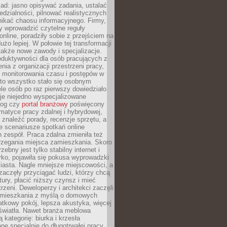
ad: jasno opisywać zadania, ustalać
dzialności, pilnować realistycznych
nikać chaosu informacyjnego. Firmy,
iły wprowadzić czytelne reguły
online, poradziły sobie z przejściem na
użo lepiej. W połowie tej transformacji
 także nowe zawody i specjalizacje.
oduktywności dla osób pracujących z
nia z organizacji przestrzeni pracy,
o monitorowania czasu i postępów w
 to wszystko stało się osobnym
le osób po raz pierwszy dowiedziało
ieje niejedno wyspecjalizowane
log czy
portal branżowy
poświęcony
matyce pracy zdalnej i hybrydowej,
znaleźć porady, recenzje sprzętu, a
e scenariusze spotkań online
h zespół. Praca zdalna zmieniła też
rzegania miejsca zamieszkania. Skoro
zebny jest tylko stabilny internet i
ko, pojawiła się pokusa wyprowadzki
iasta. Nagle mniejsze miejscowości, a
zaczęły przyciągać ludzi, którzy chcą
atury, płacić niższy czynsz i mieć
trzeni. Deweloperzy i architekci zaczęli
 mieszkania z myślą o domowych
atkowy pokój, lepsza akustyka, więcej
 światła. Nawet branża meblowa
 kategorię: biurka i krzesła
ne specjalnie do długotrwałej pracy