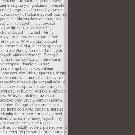
 godzinę. Dla wielu osób możliwość
ziej elastycznych godzinach okazała
 do lepszego balansu między życiem
 zawodowym. Rodzice zyskali szansę
ogodzenie obowiązków domowych z
soby z mniejszych miejscowości –
acy w firmach, które wcześniej
tylko w dużych miastach. Firmy
kryły, że praca zdalna potrafi być
 efektywna. W wielu przypadkach
y utrzymania biur, a liczba spotkań
 zmniejszyła się na rzecz krótszych,
ściwych wideokonferencji. Z drugiej
iły się nowe wyzwania – budowanie
a zespołu, dbanie o kulturę
ą oraz zapobieganie wypaleniu
pracowników, którzy spędzają długie
ed ekranem w samotności. Jednym z
aspektów okazała się komunikacja. W
biurze wiele spraw załatwia się „po
korytarzu, w kuchni, w trakcie krótkich
ów. W trybie zdalnym trzeba to
tworzyć przy użyciu komunikatorów,
orozmów. Dlatego rośnie znaczenie
ad: jasno opisywać zadania, ustalać
dzialności, pilnować realistycznych
nikać chaosu informacyjnego. Firmy,
iły wprowadzić czytelne reguły
online, poradziły sobie z przejściem na
użo lepiej. W połowie tej transformacji