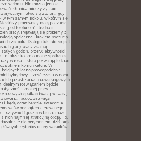
erze w domu. Nie można jednak
yzwań. Granica między życiem
 prywatnym łatwo się zaciera, gdy
oi w tym samym pokoju, w którym się
Niektórzy pracownicy mają poczucie,
zas „pod telefonem” i trudno im
ień pracy. Pojawiają się problemy z
zolacją społeczną i brakiem poczucia
ci do zespołu. Dlatego tak istotne jest
sad higieny pracy zdalnej:
stałych godzin, przerw, aktywności
, a także troska o realne spotkania –
 razy w roku – które pozwalają ludziom
poza oknem komunikatora. W
 kolejnych lat najprawdopodobniej
 model hybrydowy: część czasu w domu,
ze lub przestrzeniach coworkingowych.
rm idealnym rozwiązaniem będzie
lastyczności zdalnej pracy z
 okresowych spotkań twarzą w twarz,
anowania i budowania więzi.
zaś będą coraz bardziej świadomie
acodawców pod kątem oferowanego
y – sztywne 8 godzin w biurze może
u z nich najmniej atrakcyjną opcją. To,
ydawało się eksperymentem, dziś staje
z głównych kryteriów oceny warunków