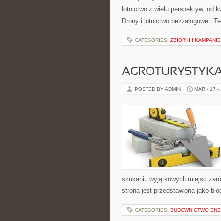
lotnictwo z wielu perspektyw, od 
Drony i lotnictwo bezzałogowe i Te
CATEGORIES:
ZBIÓRKI I KAMPANI
AGROTURYSTYKA
POSTED BY ADMIN
MAR - 17 -
szukaniu wyjątkowych miejsc zaró
strona jest przedstawiona jako blo
CATEGORIES:
BUDOWNICTWO ENE