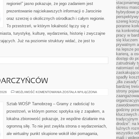
stacjonarne
regionie!” jasno pokazuje, że jego zadaniem jest
okresu masow
prezentowanie najciekawszych informacji o Jarocinie
hybrydowe po
perspektywy
oraz szerzej o okolicznych ośrodkach i całym regionie.
szereg korzy
To przestrzeń, w którym lokalność łączy się z
poranne kork
na konkretną
asta, turystykę, kulturę, wydarzenia, historię i zwyczajne
pracy w bard
się kluczem
jących. Już na poziomie struktury widać, że jest to
prywatnym a
na lepsze p
karierą, a o
dostęp do pr
zatrudniały 
natomiast od
zaskakująco
spadły koszt
 DARCZYŃCÓW
„dla zasady”
bardziej tre
strony pojaw
PORADNIK
 2026
MOŻLIWOŚĆ KOMENTOWANIA
ZOSTAŁA WYŁĄCZONA
DLA
zaangażowani
DARCZYŃCÓW
organizacyjn
Sztab WOŚP Tarnobrzeg – Gramy z radością! to
zawodowemu 
godziny prz
przestrzeń, w którym pomoc spotyka się z zapałem, a
kluczowych 
lokalna zbiorowość pokazuje, że wspólne działanie ma
tradycyjnym 
drodze”: na 
ogromną siłę. To nie jest zwykła strona o wydarzeniach,
luźnych rozm
wszystko od
ale wirtualny punkt skupione wokół idei pomagania,
maili i wide