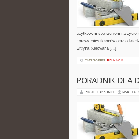
użytkowym spojrzeniem na życie mi
sprawy mieszkańców oraz odwiedza
witryna budowana […]
CATEGORIES:
EDUKACJA
PORADNIK DLA
POSTED BY ADMIN
MAR - 14 -