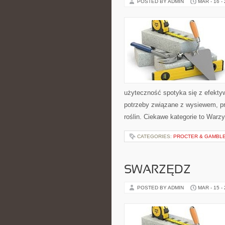
POSTED BY ADMIN
MAR - 16 -
użyteczność spotyka się z efektyw
potrzeby związane z wysiewem, p
roślin. Ciekawe kategorie to Warzy
CATEGORIES:
PROCTER & GAMBLE 
SWARZĘDZ
POSTED BY ADMIN
MAR - 15 -