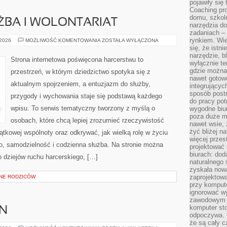
pojawiły się
Coaching pr
domu, szkole
ŻBA I WOLONTARIAT
narzędzia d
zadaniach –
rynkiem. Wie
HARCERSKA
 2026
MOŻLIWOŚĆ KOMENTOWANIA
ZOSTAŁA WYŁĄCZONA
SŁUŻBA
się, że istn
I
narzędzie, b
WOLONTARIAT
Strona internetowa poświęcona harcerstwu to
wyłącznie te
gdzie można 
przestrzeń, w którym dziedzictwo spotyka się z
nawet gotow
aktualnym spojrzeniem, a entuzjazm do służby,
integrującyc
sposób post
przygody i wychowania staje się podstawą każdego
do pracy potr
wpisu. To serwis tematyczny tworzony z myślą o
wygodne biur
poza duże m
osobach, które chcą lepiej zrozumieć rzeczywistość
nawet wsie, 
żyć bliżej n
ątkowej wspólnoty oraz odkrywać, jak wielką rolę w życiu
więcej przes
o, samodzielność i codzienna służba. Na stronie można
projektować
biurach: dod
 dziejów ruchu harcerskiego, […]
naturalnego
zyskała nową
zaprojektowa
NE RODZICÓW
przy komput
ignorować w
zawodowym a
komputer st
N
odpoczywa. 
że są cały c