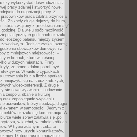
go czy wykorzystać doświadczenia z
ej pracy zdalnej i stworzyć nowe,
dejście do organizacji pracy. Z
 pracowników praca zdalna przyniosła
ści. Zniknęły długie dojazdy do biura,
i i stres związany z „meldowaniem się”
 godzinę. Dla wielu osób możliwość
ziej elastycznych godzinach okazała
 do lepszego balansu między życiem
 zawodowym. Rodzice zyskali szansę
ogodzenie obowiązków domowych z
soby z mniejszych miejscowości –
acy w firmach, które wcześniej
tylko w dużych miastach. Firmy
kryły, że praca zdalna potrafi być
 efektywna. W wielu przypadkach
y utrzymania biur, a liczba spotkań
 zmniejszyła się na rzecz krótszych,
ściwych wideokonferencji. Z drugiej
iły się nowe wyzwania – budowanie
a zespołu, dbanie o kulturę
ą oraz zapobieganie wypaleniu
pracowników, którzy spędzają długie
ed ekranem w samotności. Jednym z
aspektów okazała się komunikacja. W
biurze wiele spraw załatwia się „po
korytarzu, w kuchni, w trakcie krótkich
ów. W trybie zdalnym trzeba to
tworzyć przy użyciu komunikatorów,
orozmów. Dlatego rośnie znaczenie