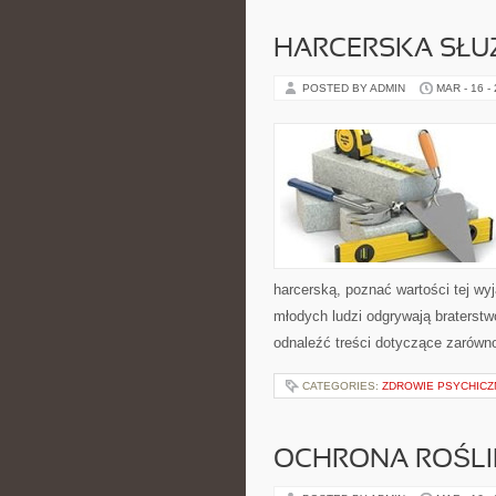
HARCERSKA SŁU
POSTED BY ADMIN
MAR - 16 -
harcerską, poznać wartości tej wyj
młodych ludzi odgrywają braterstw
odnaleźć treści dotyczące zarówno
CATEGORIES:
ZDROWIE PSYCHICZ
OCHRONA ROŚLI