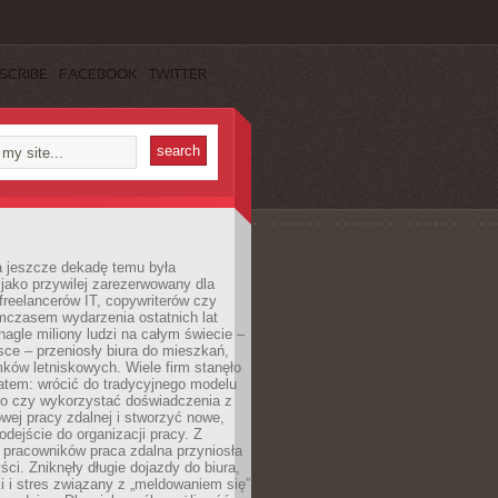
SCRIBE
FACEBOOK
TWITTER
a jeszcze dekadę temu była
jako przywilej zarezerwowany dla
 freelancerów IT, copywriterów czy
mczasem wydarzenia ostatnich lat
 nagle miliony ludzi na całym świecie –
ce – przeniosły biura do mieszkań,
ków letniskowych. Wiele firm stanęło
atem: wrócić do tradycyjnego modelu
go czy wykorzystać doświadczenia z
ej pracy zdalnej i stworzyć nowe,
dejście do organizacji pracy. Z
 pracowników praca zdalna przyniosła
ści. Zniknęły długie dojazdy do biura,
i i stres związany z „meldowaniem się”