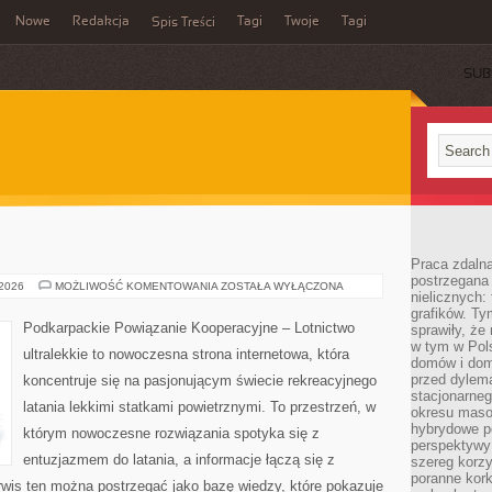
Nowe
Redakcja
Tagi
Twoje
Tagi
Spis Treści
SUB
Praca zdaln
postrzegana 
PORTY
 2026
MOŻLIWOŚĆ KOMENTOWANIA
ZOSTAŁA WYŁĄCZONA
nielicznych:
LOTNICZE
grafików. Ty
Podkarpackie Powiązanie Kooperacyjne – Lotnictwo
sprawiły, że
w tym w Pols
ultralekkie to nowoczesna strona internetowa, która
domów i dom
przed dylem
koncentruje się na pasjonującym świecie rekreacyjnego
stacjonarne
latania lekkimi statkami powietrznymi. To przestrzeń, w
okresu masow
hybrydowe po
którym nowoczesne rozwiązania spotyka się z
perspektywy
entuzjazmem do latania, a informacje łączą się z
szereg korzy
poranne kork
is ten można postrzegać jako bazę wiedzy, które pokazuje