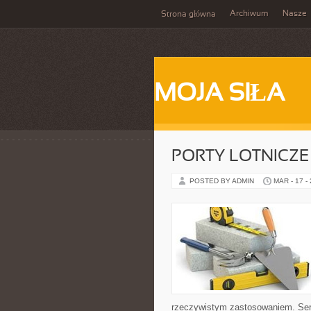
Archiwum
Nasze
Strona główna
MOJA SIŁA
PORTY LOTNICZE
POSTED BY ADMIN
MAR - 17 -
rzeczywistym zastosowaniem. Serw