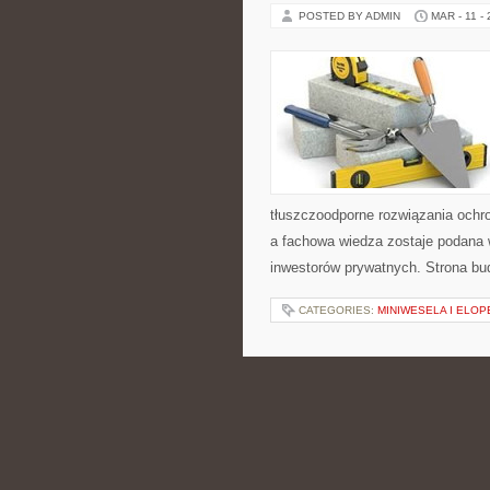
POSTED BY ADMIN
MAR - 11 -
tłuszczoodporne rozwiązania ochro
a fachowa wiedza zostaje podana 
inwestorów prywatnych. Strona bu
CATEGORIES:
MINIWESELA I ELO
PREZENTY BIZN
POSTED BY ADMIN
MAR - 11 -