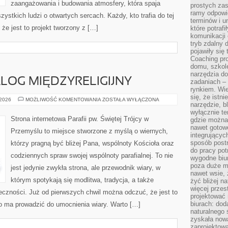
zaangażowania i budowania atmosfery, która spaja
prostych zas
ramy odpowie
stkich ludzi o otwartych sercach. Każdy, kto trafia do tej
terminów i u
że jest to projekt tworzony z […]
które potraf
komunikacji 
tryb zdalny d
pojawiły się
Coaching pr
domu, szkole
narzędzia d
ALOG MIĘDZYRELIGIJNY
zadaniach –
rynkiem. Wie
się, że istn
EKUMENIZM
 2026
MOŻLIWOŚĆ KOMENTOWANIA
ZOSTAŁA WYŁĄCZONA
narzędzie, b
I
DIALOG
wyłącznie te
MIĘDZYRELIGIJNY
Strona internetowa Parafii pw. Świętej Trójcy w
gdzie można 
nawet gotow
Przemyślu to miejsce stworzone z myślą o wiernych,
integrującyc
sposób post
którzy pragną być bliżej Pana, wspólnoty Kościoła oraz
do pracy potr
codziennych spraw swojej wspólnoty parafialnej. To nie
wygodne biur
poza duże m
jest jedynie zwykła strona, ale przewodnik wiary, w
nawet wsie, 
którym spotykają się modlitwa, tradycja, a także
żyć bliżej n
więcej przes
łeczności. Już od pierwszych chwil można odczuć, że jest to
projektować
biurach: dod
wo ma prowadzić do umocnienia wiary. Warto […]
naturalnego
zyskała nową
zaprojektowa