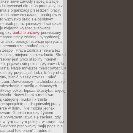
 także nowe zawody i specjalizacje.
oduktywności dla osób pracujących z
nia z organizacji przestrzeni pracy,
o monitorowania czasu i postępów w
 to wszystko stało się osobnym
le osób po raz pierwszy dowiedziało
ieje niejedno wyspecjalizowane
log czy
portal branżowy
poświęcony
matyce pracy zdalnej i hybrydowej,
znaleźć porady, recenzje sprzętu, a
e scenariusze spotkań online
h zespół. Praca zdalna zmieniła też
rzegania miejsca zamieszkania. Skoro
zebny jest tylko stabilny internet i
ko, pojawiła się pokusa wyprowadzki
iasta. Nagle mniejsze miejscowości, a
zaczęły przyciągać ludzi, którzy chcą
atury, płacić niższy czynsz i mieć
trzeni. Deweloperzy i architekci zaczęli
 mieszkania z myślą o domowych
atkowy pokój, lepsza akustyka, więcej
 światła. Nawet branża meblowa
 kategorię: biurka i krzesła
ne specjalnie do długotrwałej pracy
erze w domu. Nie można jednak
yzwań. Granica między życiem
 prywatnym łatwo się zaciera, gdy
oi w tym samym pokoju, w którym się
Niektórzy pracownicy mają poczucie,
zas „pod telefonem” i trudno im