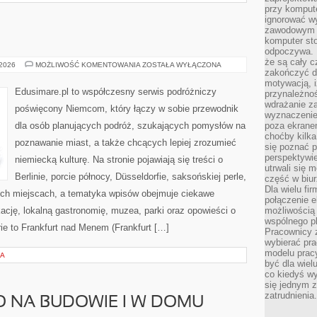
przy komput
ignorować w
zawodowym a
komputer st
odpoczywa. 
że są cały c
BERLIN
 2026
MOŻLIWOŚĆ KOMENTOWANIA
ZOSTAŁA WYŁĄCZONA
zakończyć dz
motywacją, i
Edusimare.pl to współczesny serwis podróżniczy
przynależnoś
wdrażanie za
poświęcony Niemcom, który łączy w sobie przewodnik
wyznaczenie 
dla osób planujących podróż, szukających pomysłów na
poza ekranem
choćby kilka
poznawanie miast, a także chcących lepiej zrozumieć
się poznać 
perspektywie
niemiecką kulturę. Na stronie pojawiają się treści o
utrwali się
Berlinie, porcie północy, Düsseldorfie, saksońskiej perle,
część w biur
Dla wielu fi
ych miejscach, a tematyka wpisów obejmuje ciekawe
połączenie e
cję, lokalną gastronomię, muzea, parki oraz opowieści o
możliwością
wspólnego pl
ie to Frankfurt nad Menem (Frankfurt […]
Pracownicy 
wybierać pr
modelu prac
NA
być dla wiel
co kiedyś w
się jednym 
zatrudnienia.
O NA BUDOWIE I W DOMU