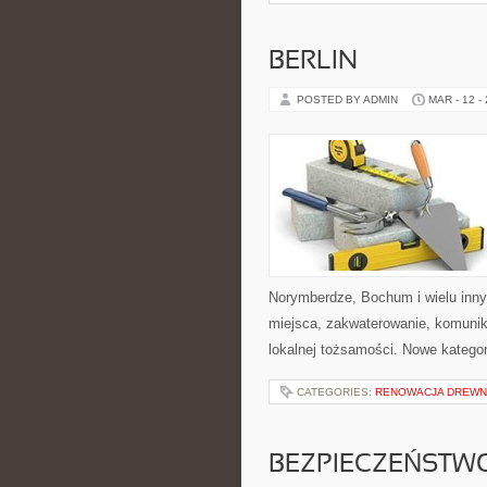
BERLIN
POSTED BY ADMIN
MAR - 12 -
Norymberdze, Bochum i wielu inn
miejsca, zakwaterowanie, komunika
lokalnej tożsamości. Nowe kategor
CATEGORIES:
RENOWACJA DREW
BEZPIECZEŃSTW