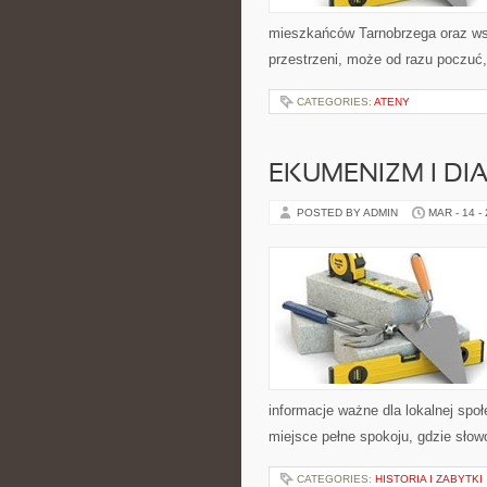
mieszkańców Tarnobrzega oraz wszy
przestrzeni, może od razu poczuć, 
CATEGORIES:
ATENY
EKUMENIZM I DI
POSTED BY ADMIN
MAR - 14 -
informacje ważne dla lokalnej spo
miejsce pełne spokoju, gdzie sło
CATEGORIES:
HISTORIA I ZABYTKI