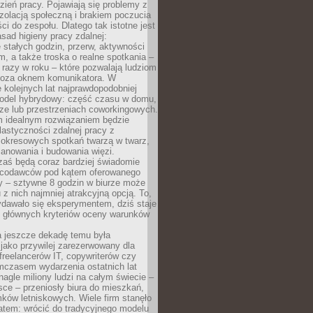
ień pracy. Pojawiają się problemy z
zolacją społeczną i brakiem poczucia
ci do zespołu. Dlatego tak istotne jest
sad higieny pracy zdalnej:
stałych godzin, przerw, aktywności
, a także troska o realne spotkania –
 razy w roku – które pozwalają ludziom
poza oknem komunikatora. W
 kolejnych lat najprawdopodobniej
 model hybrydowy: część czasu w domu,
ze lub przestrzeniach coworkingowych.
rm idealnym rozwiązaniem będzie
lastyczności zdalnej pracy z
 okresowych spotkań twarzą w twarz,
anowania i budowania więzi.
zaś będą coraz bardziej świadomie
acodawców pod kątem oferowanego
y – sztywne 8 godzin w biurze może
u z nich najmniej atrakcyjną opcją. To,
ydawało się eksperymentem, dziś staje
z głównych kryteriów oceny warunków
a jeszcze dekadę temu była
jako przywilej zarezerwowany dla
 freelancerów IT, copywriterów czy
mczasem wydarzenia ostatnich lat
 nagle miliony ludzi na całym świecie –
ce – przeniosły biura do mieszkań,
ków letniskowych. Wiele firm stanęło
atem: wrócić do tradycyjnego modelu