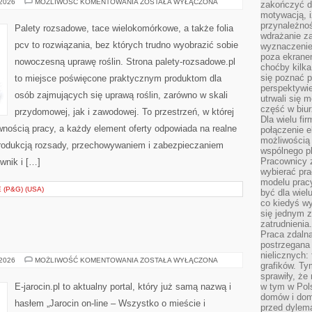
OCHRONA
 2026
MOŻLIWOŚĆ KOMENTOWANIA
ZOSTAŁA WYŁĄCZONA
zakończyć dz
ROŚLIN
motywacją, i
przynależnoś
Palety rozsadowe, tace wielokomórkowe, a także folia
wdrażanie za
pcv to rozwiązania, bez których trudno wyobrazić sobie
wyznaczenie 
poza ekranem
nowoczesną uprawę roślin. Strona palety-rozsadowe.pl
choćby kilka
się poznać 
to miejsce poświęcone praktycznym produktom dla
perspektywie
osób zajmujących się uprawą roślin, zarówno w skali
utrwali się
część w biur
przydomowej, jak i zawodowej. To przestrzeń, w której
Dla wielu fi
nością pracy, a każdy element oferty odpowiada na realne
połączenie e
możliwością
rodukcją rozsady, przechowywaniem i zabezpieczaniem
wspólnego pl
Pracownicy 
wnik i […]
wybierać pr
modelu prac
(P&G) (USA)
być dla wiel
co kiedyś w
się jednym 
zatrudnienia.
Praca zdaln
postrzegana 
nielicznych:
SWARZĘDZ
 2026
MOŻLIWOŚĆ KOMENTOWANIA
ZOSTAŁA WYŁĄCZONA
grafików. Ty
sprawiły, że
E-jarocin.pl to aktualny portal, który już samą nazwą i
w tym w Pols
domów i dom
hasłem „Jarocin on-line – Wszystko o mieście i
przed dylem