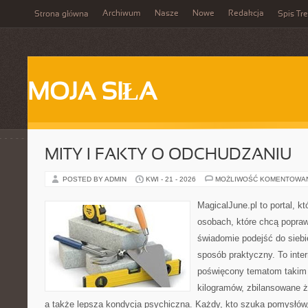
Archiwum
Nasze
Nowe
Redakcja
Strona główna
Spis Tre
MOJA SIŁA
MITY I FAKTY O ODCHUDZANIU
POSTED BY ADMIN
KWI - 21 - 2026
MOŻLIWOŚĆ KOMENTOWA
MagicalJune.pl to portal, k
osobach, które chcą popra
świadomie podejść do siebi
sposób praktyczny. To inte
poświęcony tematom takim 
kilogramów, zbilansowane ż
a także lepsza kondycja psychiczna. Każdy, kto szuka pomysłów, a