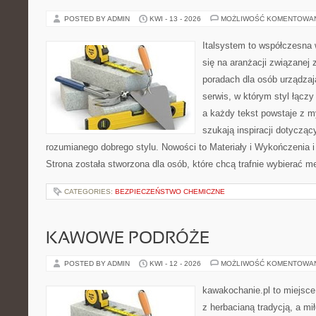
POSTED BY ADMIN
KWI - 13 - 2026
MOŻLIWOŚĆ KOMENTOWA
Italsystem to współczesna w
się na aranżacji związanej
poradach dla osób urządzaj
serwis, w którym styl łącz
a każdy tekst powstaje z m
szukają inspiracji dotyczący
rozumianego dobrego stylu. Nowości to Materiały i Wykończenia i
Strona została stworzona dla osób, które chcą trafnie wybierać m
CATEGORIES:
BEZPIECZEŃSTWO CHEMICZNE
KAWOWE PODRÓŻE
POSTED BY ADMIN
KWI - 12 - 2026
MOŻLIWOŚĆ KOMENTOWA
kawakochanie.pl to miejsce
z herbacianą tradycją, a m