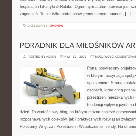
Inspiracje i Lifestyle & Relaks. Ogromnym atutem serwisu jest s
zagadnień. To nie tylko portal poświęcony samym saunom, […]
CATEGORIES:
MMORPG
PORADNIK DLA MIŁOŚNIKÓW AR
POSTED BY ADMIN
KWI - 16 - 2026
MOŻLIWOŚĆ KOMENTOWA
Portal poświęcony projektow
w którym fascynacja spoty
spojrzeniem. Strona został
osobach, które chcą poznaw
przestrzeni mieszkalnych i
tendencji wpływających na 
dzień. To wartościowy blog, na którym można znaleźć opracowan
rozpoznawalnych obiektów, jak i praktycznych rozwiązań związa
Polecamy Wnętrza i Przestrzeń i Współczesne Trendy. Na stroni