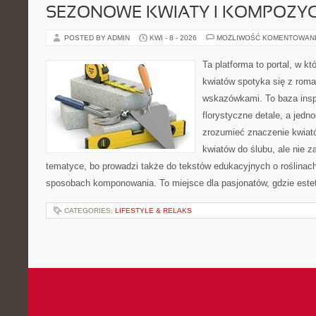
SEZONOWE KWIATY I KOMPOZYC
POSTED BY ADMIN
KWI - 8 - 2026
MOŻLIWOŚĆ KOMENTOWAN
Ta platforma to portal, w k
kwiatów spotyka się z rom
wskazówkami. To baza inspir
florystyczne detale, a jedn
zrozumieć znaczenie kwiató
kwiatów do ślubu, ale nie z
tematyce, bo prowadzi także do tekstów edukacyjnych o roślinach
sposobach komponowania. To miejsce dla pasjonatów, gdzie estet
CATEGORIES:
LIFESTYLE & RELAKS