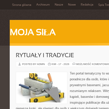
Archiwum
Nasze
Nowe
Redakcja
Strona główna
Spis Tre
MOJA SIŁA
RYTUAŁY I TRADYCJE
POSTED BY ADMIN
KWI - 17 - 2026
MOŻLIWOŚĆ KOMENTOWA
Ten portal tematyczny to w
poradnicze dla osób, które 
prywatnymi basenami, jacu
rozumianym relaksem. Witry
kąpieli, basenów i domowe
inspirujące publikacje dla 
pierwsze kroki, ale również dla osób z większym doświadczeniem