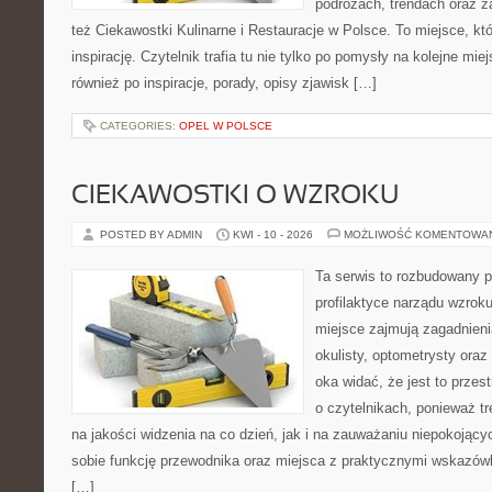
podróżach, trendach oraz z
też Ciekawostki Kulinarne i Restauracje w Polsce. To miejsce, kt
inspirację. Czytelnik trafia tu nie tylko po pomysły na kolejne mie
również po inspiracje, porady, opisy zjawisk […]
CATEGORIES:
OPEL W POLSCE
CIEKAWOSTKI O WZROKU
POSTED BY ADMIN
KWI - 10 - 2026
MOŻLIWOŚĆ KOMENTOWA
Ta serwis to rozbudowany p
profilaktyce narządu wzroku
miejsce zajmują zagadnieni
okulisty, optometrysty oraz
oka widać, że jest to prze
o czytelnikach, ponieważ tr
na jakości widzenia na co dzień, jak i na zauważaniu niepokojąc
sobie funkcję przewodnika oraz miejsca z praktycznymi wskazówk
[…]