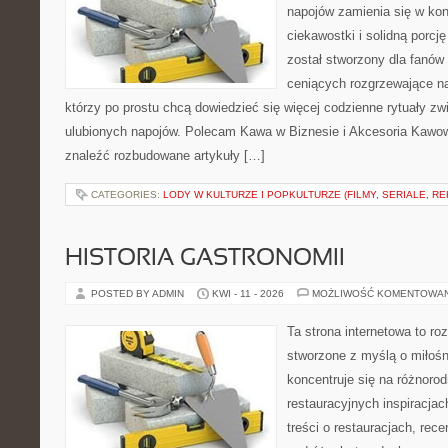
napojów zamienia się w konk
ciekawostki i solidną porcj
został stworzony dla fanów 
ceniących rozgrzewające na
którzy po prostu chcą dowiedzieć się więcej codzienne rytuały z
ulubionych napojów. Polecam Kawa w Biznesie i Akcesoria Kawo
znaleźć rozbudowane artykuły […]
CATEGORIES:
LODY W KULTURZE I POPKULTURZE (FILMY, SERIALE, R
HISTORIA GASTRONOMII
POSTED BY ADMIN
KWI - 11 - 2026
MOŻLIWOŚĆ KOMENTOWA
Ta strona internetowa to r
stworzone z myślą o miłośni
koncentruje się na różnoro
restauracyjnych inspiracja
treści o restauracjach, rece