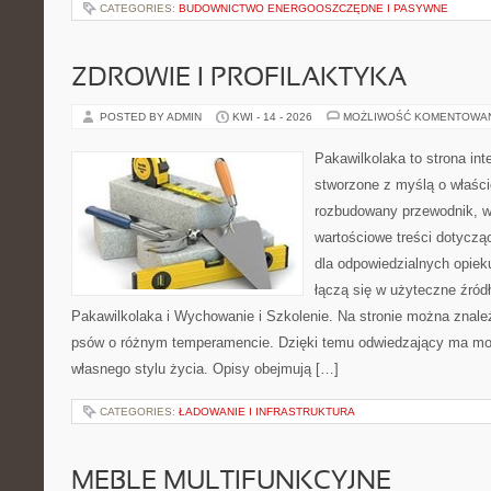
CATEGORIES:
BUDOWNICTWO ENERGOOSZCZĘDNE I PASYWNE
ZDROWIE I PROFILAKTYKA
POSTED BY ADMIN
KWI - 14 - 2026
MOŻLIWOŚĆ KOMENTOWA
Pakawilkolaka to strona int
stworzone z myślą o właścic
rozbudowany przewodnik, w
wartościowe treści dotyczą
dla odpowiedzialnych opiek
łączą się w użyteczne źródł
Pakawilkolaka i Wychowanie i Szkolenie. Na stronie można znale
psów o różnym temperamencie. Dzięki temu odwiedzający ma m
własnego stylu życia. Opisy obejmują […]
CATEGORIES:
ŁADOWANIE I INFRASTRUKTURA
MEBLE MULTIFUNKCYJNE