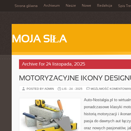
Archiwum
Nasze
Nowe
Redakcja
Strona główna
Spis Tre
MOJA SIŁA
Archive for 24 listopada, 2025
MOTORYZACYJNE IKONY DESIGN
POSTED BY ADMIN
LIS - 24 - 2025
MOŻLIWOŚĆ KOMENTOWAN
Auto-Nostalgia.pl to wirtua
ponadczasowe klasyki motor
historią motoryzacji i ikona
pasja do dawnych aut łącz
oraz nowych pasjonatów, j