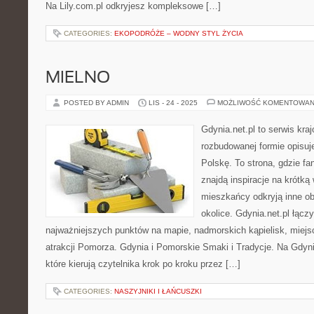
Na Lily.com.pl odkryjesz kompleksowe […]
CATEGORIES:
EKOPODRÓŻE – WODNY STYL ŻYCIA
MIELNO
POSTED BY ADMIN
LIS - 24 - 2025
MOŻLIWOŚĆ KOMENTOWAN
Gdynia.net.pl to serwis kra
rozbudowanej formie opisuj
Polskę. To strona, gdzie f
znajdą inspiracje na krótką 
mieszkańcy odkryją inne ob
okolice. Gdynia.net.pl łącz
najważniejszych punktów na mapie, nadmorskich kąpielisk, miejs
atrakcji Pomorza. Gdynia i Pomorskie Smaki i Tradycje. Na Gdyni
które kierują czytelnika krok po kroku przez […]
CATEGORIES:
NASZYJNIKI I ŁAŃCUSZKI