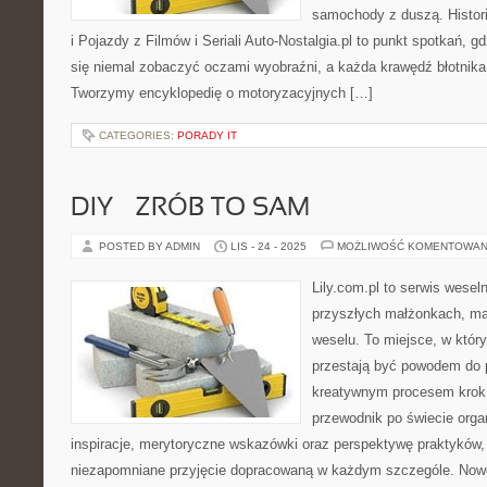
samochody z duszą. Histo
i Pojazdy z Filmów i Seriali Auto-Nostalgia.pl to punkt spotkań, 
się niemal zobaczyć oczami wyobraźni, a każda krawędź błotnika 
Tworzymy encyklopedię o motoryzacyjnych […]
CATEGORIES:
PORADY IT
DIY – ZRÓB TO SAM
POSTED BY ADMIN
LIS - 24 - 2025
MOŻLIWOŚĆ KOMENTOWAN
Lily.com.pl to serwis wesel
przyszłych małżonkach, m
weselu. To miejsce, w któr
przestają być powodem do pa
kreatywnym procesem krok p
przewodnik po świecie organ
inspiracje, merytoryczne wskazówki oraz perspektywę praktyków
niezapomniane przyjęcie dopracowaną w każdym szczególe. Nowośc