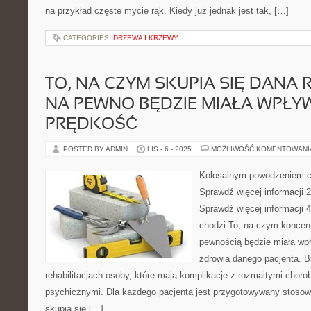
na przykład częste mycie rąk. Kiedy już jednak jest tak, […]
CATEGORIES:
DRZEWA I KRZEWY
TO, NA CZYM SKUPIA SIĘ DANA 
NA PEWNO BĘDZIE MIAŁA WPŁY
PRĘDKOŚĆ
POSTED BY ADMIN
LIS - 6 - 2025
MOŻLIWOŚĆ KOMENTOWAN
Kolosalnym powodzeniem ci
Sprawdź więcej informacji 2
Sprawdź więcej informacji 4
chodzi To, na czym koncent
pewnością będzie miała wp
zdrowia danego pacjenta. Bi
rehabilitacjach osoby, które mają komplikacje z rozmaitymi choro
psychicznymi. Dla każdego pacjenta jest przygotowywany stosown
skupia się […]