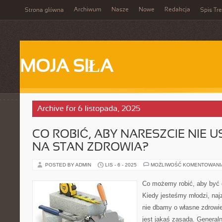
Archiwum
Nasze
Nowe
Redakcja
Strona główna
Spis Tre
MOJA SIŁA
Archive for 6 listopada, 2025
CO ROBIĆ, ABY NARESZCIE NIE 
NA STAN ZDROWIA?
POSTED BY ADMIN
LIS - 6 - 2025
MOŻLIWOŚĆ KOMENTOWAN
Co możemy robić, aby być
Kiedy jesteśmy młodzi, naj
nie dbamy o własne zdrowie
jest jakaś zasada. Generaln