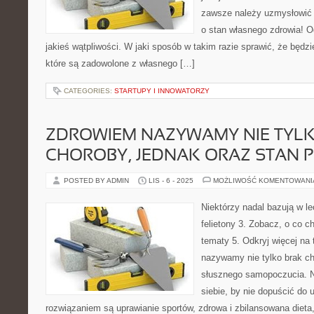
zawsze należy uzmysłowić 
o stan własnego zdrowia! O
jakieś wątpliwości. W jaki sposób w takim razie sprawić, że będz
które są zadowolone z własnego […]
CATEGORIES:
STARTUPY I INNOWATORZY
ZDROWIEM NAZYWAMY NIE TYL
CHOROBY, JEDNAK ORAZ STAN 
POSTED BY ADMIN
LIS - 6 - 2025
MOŻLIWOŚĆ KOMENTOWAN
Niektórzy nadal bazują w lec
felietony 3. Zobacz, o co c
tematy 5. Odkryj więcej na
nazywamy nie tylko brak ch
słusznego samopoczucia. N
siebie, by nie dopuścić do 
rozwiązaniem są uprawianie sportów, zdrowa i zbilansowana dieta,