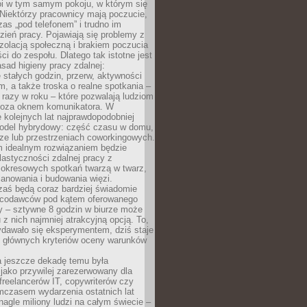
oi w tym samym pokoju, w którym się
Niektórzy pracownicy mają poczucie,
zas „pod telefonem” i trudno im
ień pracy. Pojawiają się problemy z
zolacją społeczną i brakiem poczucia
ci do zespołu. Dlatego tak istotne jest
sad higieny pracy zdalnej:
stałych godzin, przerw, aktywności
, a także troska o realne spotkania –
 razy w roku – które pozwalają ludziom
poza oknem komunikatora. W
 kolejnych lat najprawdopodobniej
 model hybrydowy: część czasu w domu,
ze lub przestrzeniach coworkingowych.
rm idealnym rozwiązaniem będzie
lastyczności zdalnej pracy z
 okresowych spotkań twarzą w twarz,
anowania i budowania więzi.
zaś będą coraz bardziej świadomie
acodawców pod kątem oferowanego
y – sztywne 8 godzin w biurze może
u z nich najmniej atrakcyjną opcją. To,
ydawało się eksperymentem, dziś staje
z głównych kryteriów oceny warunków
a jeszcze dekadę temu była
jako przywilej zarezerwowany dla
 freelancerów IT, copywriterów czy
mczasem wydarzenia ostatnich lat
 nagle miliony ludzi na całym świecie –