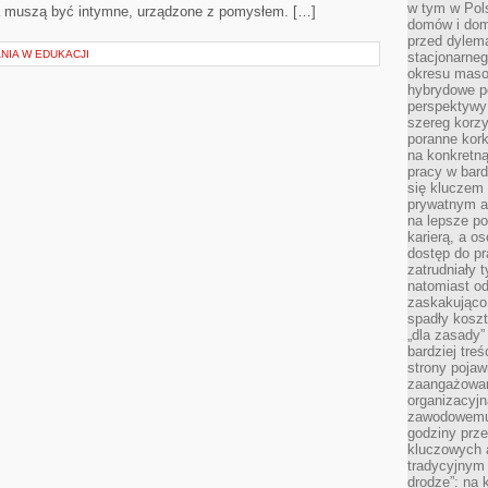
w tym w Pols
a muszą być intymne, urządzone z pomysłem. […]
domów i dom
przed dylem
NIA W EDUKACJI
stacjonarne
okresu masow
hybrydowe po
perspektywy
szereg korzy
poranne kork
na konkretną
pracy w bard
się kluczem
prywatnym a
na lepsze p
karierą, a o
dostęp do pr
zatrudniały 
natomiast od
zaskakująco
spadły koszt
„dla zasady”
bardziej tre
strony pojaw
zaangażowani
organizacyjn
zawodowemu 
godziny prz
kluczowych 
tradycyjnym 
drodze”: na 