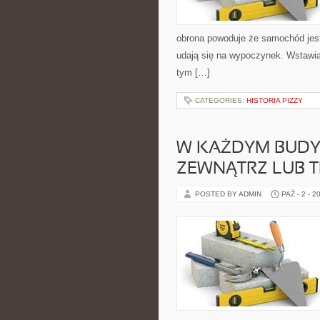
obrona powoduje że samochód jes
udają się na wypoczynek. Wstawia
tym […]
CATEGORIES:
HISTORIA PIZZY
W KAŻDYM BUDY
ZEWNĄTRZ LUB T
POSTED BY ADMIN
PAŹ - 2 - 2