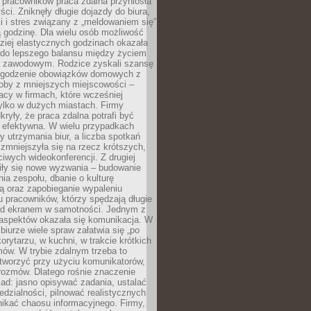
 pracowników praca zdalna przyniosła
ści. Zniknęły długie dojazdy do biura,
i i stres związany z „meldowaniem się”
 godzinę. Dla wielu osób możliwość
ziej elastycznych godzinach okazała
 do lepszego balansu między życiem
 zawodowym. Rodzice zyskali szansę
ogodzenie obowiązków domowych z
soby z mniejszych miejscowości –
acy w firmach, które wcześniej
tylko w dużych miastach. Firmy
kryły, że praca zdalna potrafi być
 efektywna. W wielu przypadkach
y utrzymania biur, a liczba spotkań
 zmniejszyła się na rzecz krótszych,
ściwych wideokonferencji. Z drugiej
iły się nowe wyzwania – budowanie
a zespołu, dbanie o kulturę
ą oraz zapobieganie wypaleniu
pracowników, którzy spędzają długie
ed ekranem w samotności. Jednym z
aspektów okazała się komunikacja. W
biurze wiele spraw załatwia się „po
korytarzu, w kuchni, w trakcie krótkich
ów. W trybie zdalnym trzeba to
tworzyć przy użyciu komunikatorów,
orozmów. Dlatego rośnie znaczenie
ad: jasno opisywać zadania, ustalać
dzialności, pilnować realistycznych
nikać chaosu informacyjnego. Firmy,