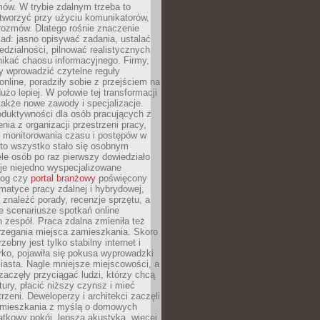
ów. W trybie zdalnym trzeba to
tworzyć przy użyciu komunikatorów,
orozmów. Dlatego rośnie znaczenie
ad: jasno opisywać zadania, ustalać
dzialności, pilnować realistycznych
nikać chaosu informacyjnego. Firmy,
iły wprowadzić czytelne reguły
online, poradziły sobie z przejściem na
użo lepiej. W połowie tej transformacji
 także nowe zawody i specjalizacje.
oduktywności dla osób pracujących z
nia z organizacji przestrzeni pracy,
o monitorowania czasu i postępów w
 to wszystko stało się osobnym
le osób po raz pierwszy dowiedziało
ieje niejedno wyspecjalizowane
log czy
portal branżowy
poświęcony
matyce pracy zdalnej i hybrydowej,
znaleźć porady, recenzje sprzętu, a
e scenariusze spotkań online
h zespół. Praca zdalna zmieniła też
rzegania miejsca zamieszkania. Skoro
zebny jest tylko stabilny internet i
ko, pojawiła się pokusa wyprowadzki
iasta. Nagle mniejsze miejscowości, a
zaczęły przyciągać ludzi, którzy chcą
atury, płacić niższy czynsz i mieć
trzeni. Deweloperzy i architekci zaczęli
 mieszkania z myślą o domowych
atkowy pokój, lepsza akustyka, więcej