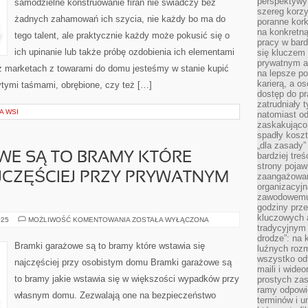
perspektywy
samodzielne konstruowanie firan nie świadczy bez
PODZESPOŁÓW
szereg korzy
–
żadnych zahamowań ich szycia, nie każdy bo ma do
WKŁADU
poranne kork
I
na konkretną
OBUDOWY
tego talent, ale praktycznie każdy może pokusić się o
pracy w bard
ich upinanie lub także próbę ozdobienia ich elementami
się kluczem
prywatnym a
z marketach z towarami do domu jesteśmy w stanie kupić
na lepsze p
karierą, a o
ytymi taśmami, obrębione, czy też […]
dostęp do pr
zatrudniały 
A WSI
natomiast od
zaskakująco
spadły koszt
„dla zasady”
WE SĄ TO BRAMY KTÓRE
bardziej tre
strony pojaw
JCZĘŚCIEJ PRZY PRYWATNYM
zaangażowani
organizacyjn
zawodowemu 
godziny prz
kluczowych 
BRAMKI
025
MOŻLIWOŚĆ KOMENTOWANIA
ZOSTAŁA WYŁĄCZONA
GARAŻOWE
tradycyjnym 
SĄ
drodze”: na 
TO
Bramki garażowe są to bramy które wstawia się
luźnych rozm
BRAMY
KTÓRE
wszystko od
najczęściej przy osobistym domu Bramki garażowe są
WSTAWIA
maili i wide
SIĘ
to bramy jakie wstawia się w większości wypadków przy
prostych zas
NAJCZĘŚCIEJ
PRZY
ramy odpowie
własnym domu. Zezwalają one na bezpieczeństwo
PRYWATNYM
terminów i u
DOMU