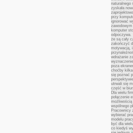
naturalnego
zyskała nową
zaprojektowa
przy komput
ignorować w
zawodowym a
komputer st
odpoczywa. 
że są cały c
zakończyć dz
motywacją, i
przynależnoś
wdrażanie za
wyznaczenie 
poza ekranem
choćby kilka
się poznać 
perspektywie
utrwali się
część w biur
Dla wielu fi
połączenie e
możliwością
wspólnego pl
Pracownicy 
wybierać pr
modelu prac
być dla wiel
co kiedyś w
się jednym 