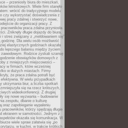
ce – przeniosły biura do mieszkań,
ków letniskowych. Wiele firm stanęło
atem: wrócić do tradycyjnego modelu
go czy wykorzystać doświadczenia z
ej pracy zdalnej i stworzyć nowe,
dejście do organizacji pracy. Z
 pracowników praca zdalna przyniosła
ści. Zniknęły długie dojazdy do biura,
i i stres związany z „meldowaniem się”
 godzinę. Dla wielu osób możliwość
ziej elastycznych godzinach okazała
 do lepszego balansu między życiem
 zawodowym. Rodzice zyskali szansę
ogodzenie obowiązków domowych z
soby z mniejszych miejscowości –
acy w firmach, które wcześniej
tylko w dużych miastach. Firmy
kryły, że praca zdalna potrafi być
 efektywna. W wielu przypadkach
y utrzymania biur, a liczba spotkań
 zmniejszyła się na rzecz krótszych,
ściwych wideokonferencji. Z drugiej
iły się nowe wyzwania – budowanie
a zespołu, dbanie o kulturę
ą oraz zapobieganie wypaleniu
pracowników, którzy spędzają długie
ed ekranem w samotności. Jednym z
aspektów okazała się komunikacja. W
biurze wiele spraw załatwia się „po
korytarzu, w kuchni, w trakcie krótkich