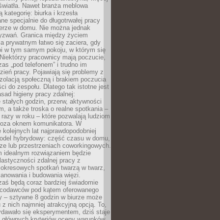
 światła. Nawet branża meblowa
 kategorię: biurka i krzesła
ne specjalnie do długotrwałej pracy
erze w domu. Nie można jednak
yzwań. Granica między życiem
 prywatnym łatwo się zaciera, gdy
oi w tym samym pokoju, w którym się
Niektórzy pracownicy mają poczucie,
zas „pod telefonem” i trudno im
ień pracy. Pojawiają się problemy z
zolacją społeczną i brakiem poczucia
ci do zespołu. Dlatego tak istotne jest
sad higieny pracy zdalnej:
stałych godzin, przerw, aktywności
, a także troska o realne spotkania –
 razy w roku – które pozwalają ludziom
poza oknem komunikatora. W
 kolejnych lat najprawdopodobniej
 model hybrydowy: część czasu w domu,
ze lub przestrzeniach coworkingowych.
rm idealnym rozwiązaniem będzie
lastyczności zdalnej pracy z
 okresowych spotkań twarzą w twarz,
anowania i budowania więzi.
zaś będą coraz bardziej świadomie
acodawców pod kątem oferowanego
y – sztywne 8 godzin w biurze może
u z nich najmniej atrakcyjną opcją. To,
ydawało się eksperymentem, dziś staje
z głównych kryteriów oceny warunków