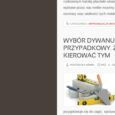
codziennym każdej placówki oświa
wybrane przez nas meble musimy 
rozmiary oraz wielkości tych mebl
CATEGORIES:
IMPROWIZACJA WOK
WYBÓR DYWANU 
PRZYPADKOWY. 
KIEROWAĆ TYM
POSTED BY ADMIN
PAŹ - 2 - 2
przygotowuje się do zajęć, spożywa