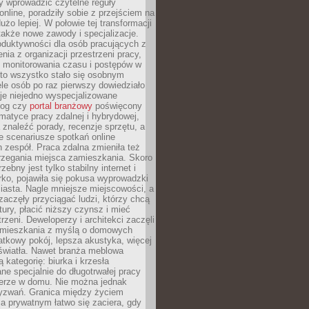
iły wprowadzić czytelne reguły
online, poradziły sobie z przejściem na
użo lepiej. W połowie tej transformacji
 także nowe zawody i specjalizacje.
oduktywności dla osób pracujących z
nia z organizacji przestrzeni pracy,
o monitorowania czasu i postępów w
 to wszystko stało się osobnym
le osób po raz pierwszy dowiedziało
ieje niejedno wyspecjalizowane
log czy
portal branżowy
poświęcony
matyce pracy zdalnej i hybrydowej,
znaleźć porady, recenzje sprzętu, a
e scenariusze spotkań online
h zespół. Praca zdalna zmieniła też
rzegania miejsca zamieszkania. Skoro
zebny jest tylko stabilny internet i
ko, pojawiła się pokusa wyprowadzki
iasta. Nagle mniejsze miejscowości, a
zaczęły przyciągać ludzi, którzy chcą
atury, płacić niższy czynsz i mieć
trzeni. Deweloperzy i architekci zaczęli
 mieszkania z myślą o domowych
atkowy pokój, lepsza akustyka, więcej
 światła. Nawet branża meblowa
 kategorię: biurka i krzesła
ne specjalnie do długotrwałej pracy
erze w domu. Nie można jednak
yzwań. Granica między życiem
 prywatnym łatwo się zaciera, gdy