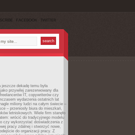
SCRIBE
FACEBOOK
TWITTER
a jeszcze dekadę temu była
jako przywilej zarezerwowany dla
 freelancerów IT, copywriterów czy
mczasem wydarzenia ostatnich lat
 nagle miliony ludzi na całym świecie –
ce – przeniosły biura do mieszkań,
ków letniskowych. Wiele firm stanęło
atem: wrócić do tradycyjnego modelu
go czy wykorzystać doświadczenia z
ej pracy zdalnej i stworzyć nowe,
dejście do organizacji pracy. Z