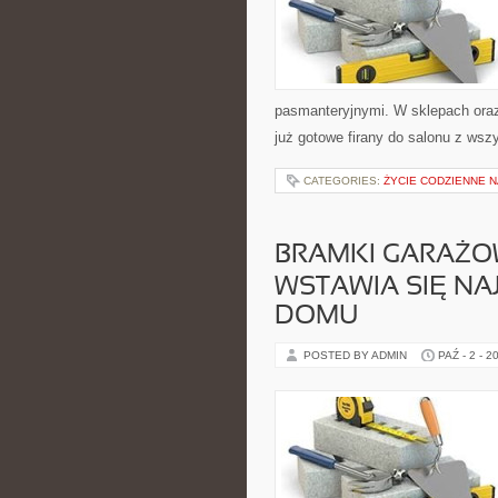
pasmanteryjnymi. W sklepach ora
już gotowe firany do salonu z wsz
CATEGORIES:
ŻYCIE CODZIENNE N
BRAMKI GARAŻO
WSTAWIA SIĘ NA
DOMU
POSTED BY ADMIN
PAŹ - 2 - 2