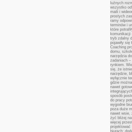
luźnych rozm
wszystko od
maili i wide
prostych zas
ramy odpowie
terminów i u
które potraf
komunikacji 
tryb zdalny d
pojawiły się
Coaching pr
domu, szkole
narzędzia d
zadaniach –
rynkiem. Wie
się, że istn
narzędzie, b
wyłącznie te
gdzie można 
nawet gotow
integrującyc
sposób post
do pracy potr
wygodne biur
poza duże m
nawet wsie, 
żyć bliżej n
więcej przes
projektować
biurach: dod