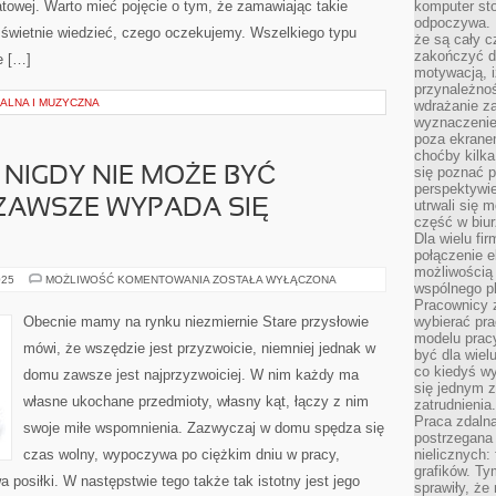
towej. Warto mieć pojęcie o tym, że zamawiając takie
komputer st
odpoczywa. 
świetnie wiedzieć, czego oczekujemy. Wszelkiego typu
że są cały c
zakończyć dz
e […]
motywacją, i
przynależnoś
ALNA I MUZYCZNA
wdrażanie za
wyznaczenie 
poza ekranem
choćby kilka
się poznać 
NIGDY NIE MOŻE BYĆ
perspektywie
ZAWSZE WYPADA SIĘ
utrwali się
część w biur
Dla wielu fi
połączenie e
możliwością
WYBÓR
025
MOŻLIWOŚĆ KOMENTOWANIA
ZOSTAŁA WYŁĄCZONA
wspólnego pl
DYWANU
NIGDY
Pracownicy 
NIE
Obecnie mamy na rynku niezmiernie Stare przysłowie
wybierać pr
MOŻE
modelu prac
BYĆ
mówi, że wszędzie jest przyzwoicie, niemniej jednak w
PRZYPADKOWY.
być dla wiel
ZAWSZE
co kiedyś w
domu zawsze jest najprzyzwoiciej. W nim każdy ma
WYPADA
się jednym 
SIĘ
własne ukochane przedmioty, własny kąt, łączy z nim
KIEROWAĆ
zatrudnienia.
TYM
Praca zdaln
swoje miłe wspomnienia. Zazwyczaj w domu spędza się
postrzegana 
czas wolny, wypoczywa po ciężkim dniu w pracy,
nielicznych:
grafików. Ty
 posiłki. W następstwie tego także tak istotny jest jego
sprawiły, że