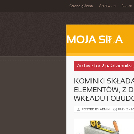
Archiwum
Nasze
Strona główna
MOJA SIŁA
Archive for 2 października
KOMINKI SKŁADA
ELEMENTÓW, Z 
WKŁADU I OBUD
POSTED BY ADMIN
PAŹ - 2 - 2