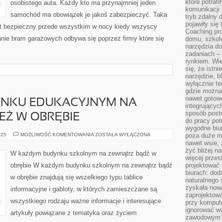
które potraf
osobistego auta. Każdy kto ma przynajmniej jeden
komunikacji 
samochód ma obowiązek je jakoś zabezpieczyć. Taka
tryb zdalny d
pojawiły się
t bezpieczny przede wszystkim w nocy kiedy wszyscy
Coaching pr
nie bram garażowych odbywa się poprzez firmy które się
domu, szkole
narzędzia d
zadaniach –
rynkiem. Wie
się, że istn
narzędzie, b
wyłącznie te
gdzie można 
nawet gotow
NKU EDUKACYJNYM NA
integrującyc
sposób post
EŻ W OBRĘBIE
do pracy potr
wygodne biur
W
025
MOŻLIWOŚĆ KOMENTOWANIA
ZOSTAŁA WYŁĄCZONA
poza duże m
KAŻDYM
nawet wsie, 
BUDYNKU
żyć bliżej n
EDUKACYJNYM
W każdym budynku szkolnym na zewnątrz bądź w
NA
więcej przes
ZEWNĄTRZ
obrębie W każdym budynku szkolnym na zewnątrz bądź
projektować
LUB
biurach: dod
TEŻ
w obrębie znajdują się wszelkiego typu tablice
W
naturalnego
OBRĘBIE
zyskała nową
informacyjne i gabloty, w których zamieszczane są
zaprojektowa
wszystkiego rodzaju ważne informacje i interesujące
przy komput
ignorować w
artykuły powiązane z tematyka oraz życiem
zawodowym a